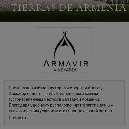
TIERRAS DE ARMENIA
Расположенный между горами Арарат и Арагац,
Армавир является самым маленьким и самым
густонаселенным местом в Западной Армении.
Благодаря удобному расположению и благоприятным
климатическим условиям этот процветающий регион
стал эпицентром развития сельского хозяйства. Помимо
Раскрыть
высокого уровня сельскохозяйственной
промышленности, Армавир имеет богатое историческое