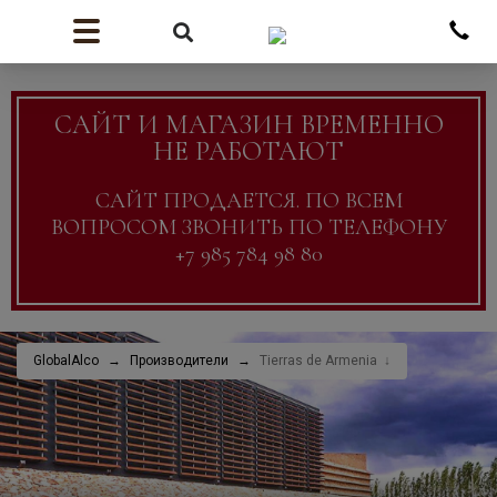
САЙТ И МАГАЗИН ВРЕМЕННО
НЕ РАБОТАЮТ
САЙТ ПРОДАЕТСЯ. ПО ВСЕМ
ВОПРОСОМ ЗВОНИТЬ ПО ТЕЛЕФОНУ
+7 985 784 98 80
GlobalAlco
Производители
Tierras de Armenia