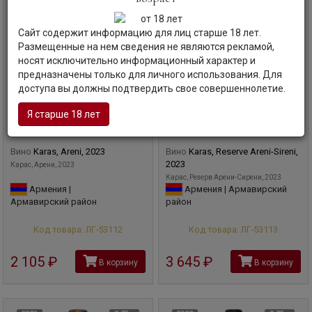
Сайт содержит информацию для лиц старше 18 лет.
Размещенные на нем сведения не являются рекламой,
носят исключительно информационный характер и
предназначены только для личного использования. Для
доступа вы должны подтвердить свое совершеннолетие.
Я старше 18 лет
Вино
Karas, Areni, 2023
Вино
Karas, Reserve Areni-Sireni,
2023
Карас, Арени, 2023
Карас, Резерв Арени-Сирени, 2023
Армения |
Армения | Армавирский
Армавирский район
район
Код товара: ЛГ-53112
Код товара: ЛГ-53113
2 105
руб
3 645
руб
В корзину
В корзину