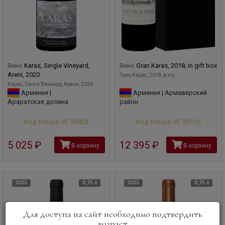
Вино
Karas, Single Vineyard,
Вино
Gran Karas, 2018, in gift box
Areni, 2020
Гран Карас, 2018, в п/у
Карас, Сингл Виньярд, Арени, 2020
Армения |
Армения | Армавирский
Араратская долина
район
Код товара: ЛГ-52823
Код товара: ЛГ-53110
5 025
руб
12 395
руб
В корзину
В корзину
2023
0,75 л
2023
0,75 л
Для доступа на сайт необходимо подтвердить
возраст