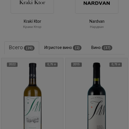
Kraki Ktor
Nardvan
Краки Ктор
Нардван
Всего
Игристое вино
Вино
(2)
(37)
(39)
2022
0,75 л
2015
0,75 л