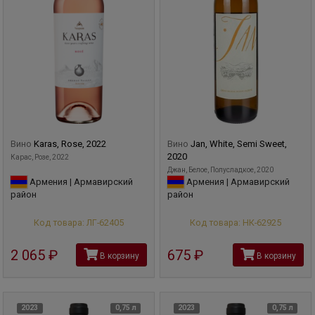
Вино
Karas, Rose, 2022
Вино
Jan, White, Semi Sweet,
2020
Карас, Розе, 2022
Джан, Белое, Полусладкое, 2020
Армения | Армавирский
Армения | Армавирский
район
район
Код товара: ЛГ-62405
Код товара: НК-62925
2 065
руб
675
руб
В корзину
В корзину
2023
0,75 л
2023
0,75 л