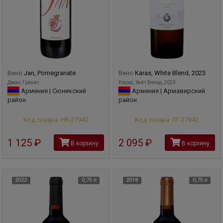
Вино
Jan, Pomegranate
Вино
Karas, White Blend, 2023
Джан, Гранат
Карас, Уайт Бленд, 2023
Армения | Сюникский
Армения | Армавирский
район
район
Код товара: НК-27940
Код товара: ЛГ-27942
1 125
руб
2 095
руб
В корзину
В корзину
2022
0,75 л
2018
0,75 л