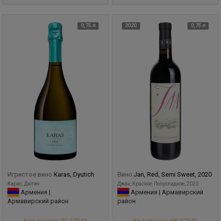
0,75 л
2020
0,75 л
Игристое вино
Karas, Dyutich
Вино
Jan, Red, Semi Sweet, 2020
Карас, Дютич
Джан, Красное, Полусладкое, 2020
Армения |
Армения | Армавирский
Армавирский район
район
Код товара: ЛГ-27949
Код товара: НК-37543