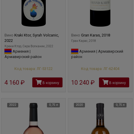
Вино
Kraki Ktor, Syrah Volcanic,
Вино
Gran Karas, 2018
2022
Гран Карас, 2018
Краки Ктор, Сира Волканик, 2022
Армения |
Армения | Армавирский
Армавирский район
район
Код товара: ЛГ-53122
Код товара: ЛГ-62404
4 160
руб
10 240
руб
В корзину
В корзину
2022
0,75 л
2020
0,75 л