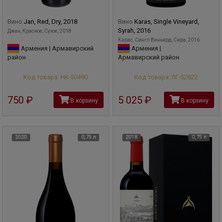
Вино
Jan, Red, Dry, 2018
Вино
Karas, Single Vineyard,
Syrah, 2016
Джан, Красное, Сухое, 2018
Карас, Сингл Виньярд, Сира, 2016
Армения | Армавирский
Армения |
район
Армавирский район
Код товара: НК-50490
Код товара: ЛГ-52822
750
руб
5 025
руб
В корзину
В корзину
2020
0,75 л
2018
0,75 л