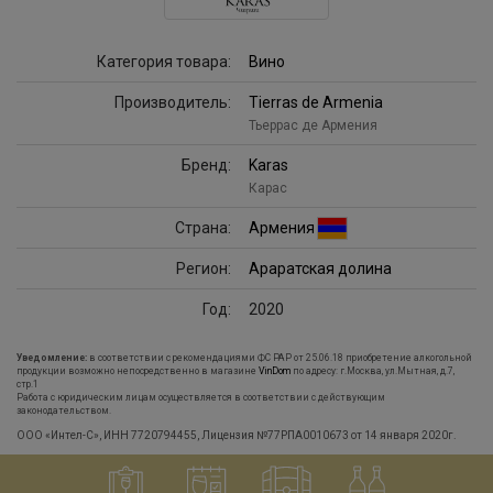
Категория товара:
Вино
Производитель:
Tierras de Armenia
Тьеррас де Армения
Бренд:
Karas
Карас
Страна:
Армения
Регион:
Араратская долина
Год:
2020
Уведомление:
в соответствии с рекомендациями ФС РАР от 25.06.18 приобретение алкогольной
продукции возможно непосредственно в магазине
VinDom
по адресу: г.Москва, ул.Мытная, д.7,
стр.1
Работа с юридическим лицам осуществляется в соответствии с действующим
законодательством.
ООО «Интел-С», ИНН 7720794455, Лицензия №77РПА0010673 от 14 января 2020г.