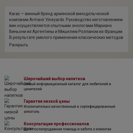
на высоте 1000-1200 метров над уровнем моря, на них
выращивают как местные, так и международные сорта
Karas — винный бренд армянской винодельческой
винограда. На сегодняшний день вина компании
компании Armavir Vineyards. Руководство изготовлением
являются образцом для подражания в Армении.
вин осуществляется опытными энологами Мариано
Виньони из Аргентины и Мишелем Ролланом из Франции.
В результате умелого применения классических методов
виноделия получаются превосходные красные и белые
Раскрыть
вина современного поколения, в которых отражено все
богатство местного терруара.
Хозяева винодельни, которая функционирует с 2003
года, видят своей задачей возрождение регионального
виноградарства. Национальная идея отражена и в
Широчайший выбор напитков
названии линейки: карас — это гигантский глиняный
Самый информационный каталог для любителей и
сосуд, традиционно используемый армянами для
ценителей
производства виноградных вин.
Вина "Карас" изготавливаются из винограда
Гарантия низкой цены
международных сортов — сиры, каберне фран, танната,
Исключительно качественный и сертифицированный
монтепульчано, пти вердо, муската и др. В условиях
алкоголь
Араратской долины традиционные виноградные сорта
приобретают особенные характеристики, в результате
Консультации профессионалов
чего получаются интересные, уникальные напитки.
До и послепродажная помощь и забота о клиентах