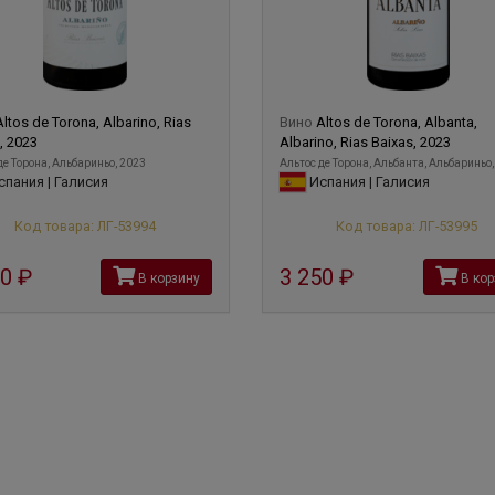
Altos de Torona, Albarino, Rias
Вино
Altos de Torona, Albanta,
, 2023
Albarino, Rias Baixas, 2023
де Торона, Альбариньо, 2023
Альтос де Торона, Альбанта, Альбариньо,
пания | Галисия
Испания | Галисия
Код товара: ЛГ-53994
Код товара: ЛГ-53995
90
руб
3 250
руб
В корзину
В кор