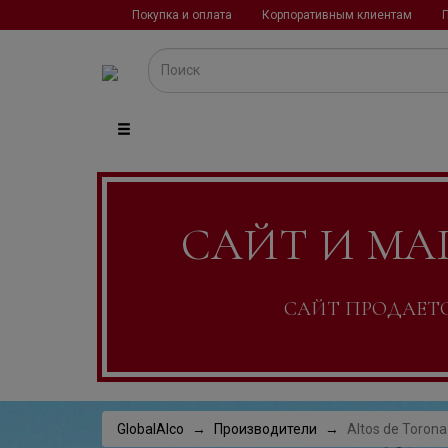
Покупка и оплата
Корпоративным клиентам
САЙТ И МА
САЙТ ПРОДАЕТСЯ
GlobalAlco
Производители
Altos de Torona