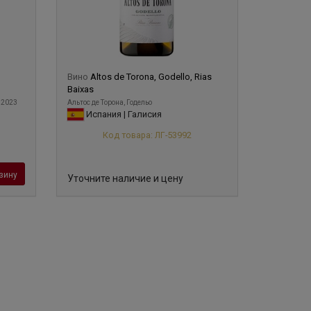
Вино
Altos de Torona, Godello, Rias
Baixas
 2023
Альтос де Торона, Годельо
Испания | Галисия
Код товара: ЛГ-53992
зину
Уточните наличие и цену