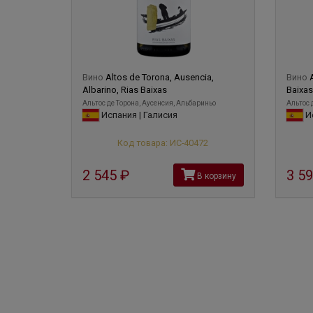
Вино
Altos de Torona, Ausencia,
Вино
Albarino, Rias Baixas
Baixas
Альтос де Торона, Аусенсия, Альбариньо
Альтос 
Испания | Галисия
Ис
Код товара: ИС-40472
2 545
руб
3 5
В корзину