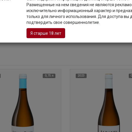
 de Torona — молодое винодельческое предприятие, входящее в со
Размещенные на нем сведения не являются рекламой
венные виноградники в муниципалитете Томиньо. Участки занимаю
исключительно информационный характер и предна
стых склонах Галело на высоте 350 метров над уровнем моря. Пр
только для личного использования. Для доступа вы
ого производится большая часть вин. В ассортименте компании у
подтвердить свое совершеннолетие.
х. Продукция компании не раз получала высокие оценки взыскате
ое качество и лидирующие рейтинги.
Я старше 18 лет
0,75 л
2023