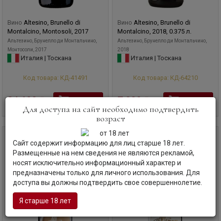
Altesi и Rosso di Altesino. Элегантность, утонченность и
фруктовый, богатый стиль — фирменные характеристики
Вино
Altesino, Brunello di
Вино
Altesino, Brunello di
Altesino, которые помогли ему завоевать репутацию
Montalcino, Montosoli, 2017
Montalcino, 2018, 0.375 л.
одного из лучших производителей брунелло.
Альтезино, Брунелло ди Монтальчино,
Альтезино, Брунелло ди Монтальчино,
Монтосоли, 2017
2018
Италия | Тоскана
Италия | Тоскана
Код товара: КД-41491
Код товара: КД-64210
24 600
руб
7 280
руб
В корзину
В корзину
Для доступа на сайт необходимо подтвердить
возраст
2017
0,75 л
0,75 л
Сайт содержит информацию для лиц старше 18 лет.
Размещенные на нем сведения не являются рекламой,
носят исключительно информационный характер и
предназначены только для личного использования. Для
доступа вы должны подтвердить свое совершеннолетие.
Я старше 18 лет