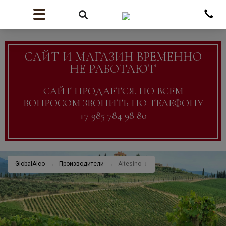
САЙТ И МАГАЗИН ВРЕМЕННО
НЕ РАБОТАЮТ
САЙТ ПРОДАЕТСЯ. ПО ВСЕМ
ВОПРОСОМ ЗВОНИТЬ ПО ТЕЛЕФОНУ
+7 985 784 98 80
GlobalAlco
Производители
Altesino