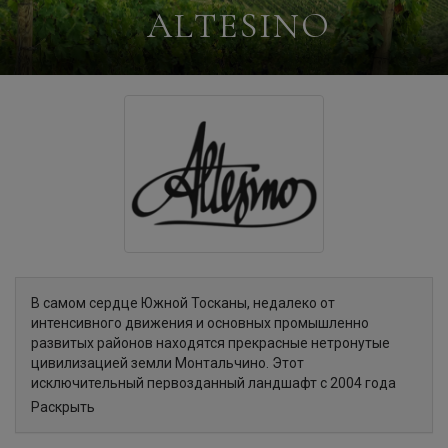
ALTESINO
В самом сердце Южной Тосканы, недалеко от
интенсивного движения и основных промышленно
развитых районов находятся прекрасные нетронутые
цивилизацией земли Монтальчино. Этот
исключительный первозданный ландшафт с 2004 года
входит в мировое наследие ЮНЕСКО. Именно здесь
Раскрыть
расположены владения винодельни Altesino. С самого
начала своей деятельности за винодельней закрепилась