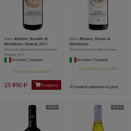
Вино
Altesino, Brunello di
Вино
Altesino, Rosso di
Montalcino, Riserva, 2017
Montalcino
Альтезино, Брунелло ди Монтальчино,
Альтезино, Россо ди Монтальчино
Ризерва, 2017
Италия | Тоскана
Италия | Тоскана
Код товара: КД-41485
Код товара: КД-64211
25 890
руб
В корзину
Уточните наличие и цену
0,75 л
0,75 л