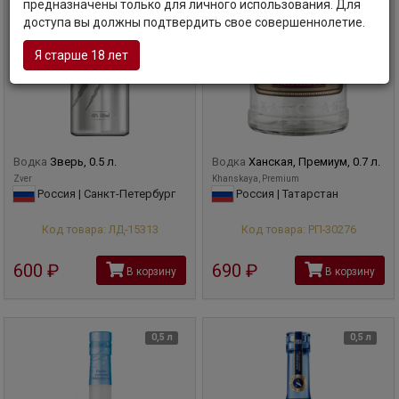
предназначены только для личного использования. Для
доступа вы должны подтвердить свое совершеннолетие.
Я старше 18 лет
Водка
Зверь, 0.5 л.
Водка
Ханская, Премиум, 0.7 л.
Zver
Khanskaya, Premium
Россия | Санкт-Петербург
Россия | Татарстан
Код товара: ЛД-15313
Код товара: РП-30276
600
руб
690
руб
В корзину
В корзину
0,5 л
0,5 л