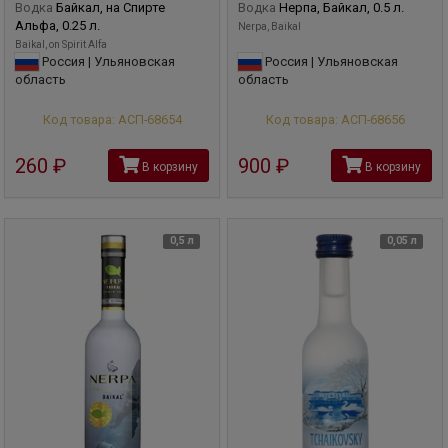
Водка
Байкал, на Спирте
Водка
Нерпа, Байкал, 0.5 л.
Альфа, 0.25 л.
Nerpa, Baikal
Baikal, on Spirit Alfa
Россия | Ульяновская
Россия | Ульяновская
область
область
Код товара: АСП-68654
Код товара: АСП-68656
260
руб
900
руб
В корзину
В корзину
0,5 л
0,05 л