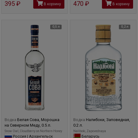
395
руб
470
руб
В корзину
В корзину
0,5 л
0,2 л
Водка
Белая Сова, Морошка
Водка
Налибоки, Заповедная,
на Северном Меду, 0.5 л.
0.2 л.
Snow Owl, Cloudberry on Northern Honey
Naliboki, Zapovednaya
Россия | Архангельск
Беларусь