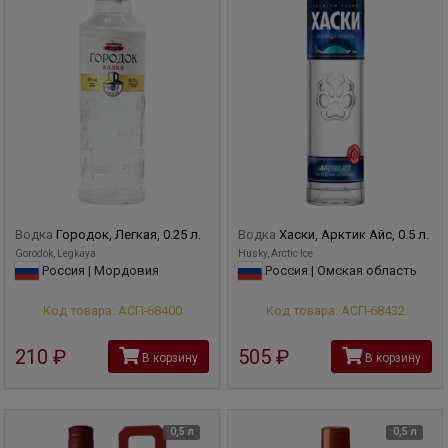
Водка
Городок, Легкая, 0.25 л.
Водка
Хаски, Арктик Айс, 0.5 л.
Gorodok, Legkaya
Husky, Arctic Ice
Россия | Мордовия
Россия | Омская область
Код товара: АСП-68400
Код товара: АСП-68432
210
руб
505
руб
В корзину
В корзину
0,5 л
0,5 л