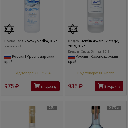
Водка
Tchaikovsky Vodka, 0.5 л.
Водка
Kremlin Award, Vintage,
2019, 0.5 л.
Чайковский
Кремлин Эворд, Винтаж, 2019
Россия | Краснодарский
Россия | Краснодарский
край
край
Код товара: ЛГ-52704
Код товара: ЛГ-52722
975
руб
935
руб
В корзину
В корзину
0,5 л
0,375 л