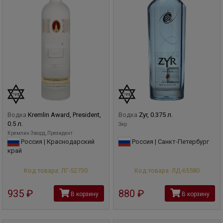
Водка
Kremlin Award, President,
Водка
Zyr, 0.375 л.
0.5 л.
Зир
Кремлин Эворд, Президент
Россия | Краснодарский
Россия | Санкт-Петербург
край
Код товара: ЛГ-52730
Код товара: ЛД-65580
935
руб
880
руб
В корзину
В корзину