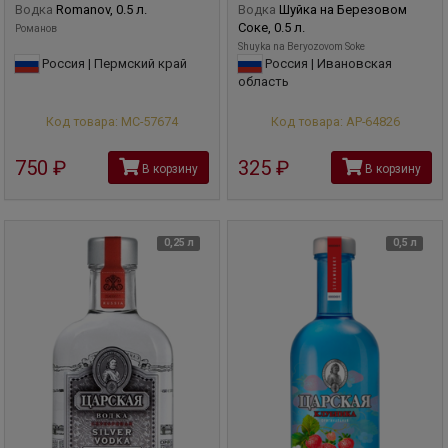
Водка
Romanov, 0.5 л.
Водка
Шуйка на Березовом
Соке, 0.5 л.
Романов
Shuyka na Beryozovom Soke
Россия | Пермский край
Россия | Ивановская
область
Код товара: МС-57674
Код товара: АР-64826
750
руб
325
руб
В корзину
В корзину
0,25 л
0,5 л