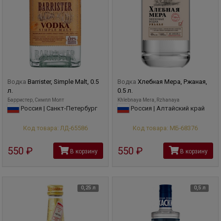
Водка
Barrister, Simple Malt, 0.5
Водка
Хлебная Мера, Ржаная,
л.
0.5 л.
Барристер, Симпл Молт
Khlebnaya Mera, Rzhanaya
Россия | Санкт-Петербург
Россия | Алтайский край
Код товара: ЛД-65586
Код товара: МБ-68376
550
руб
550
руб
В корзину
В корзину
0,25 л
0,5 л