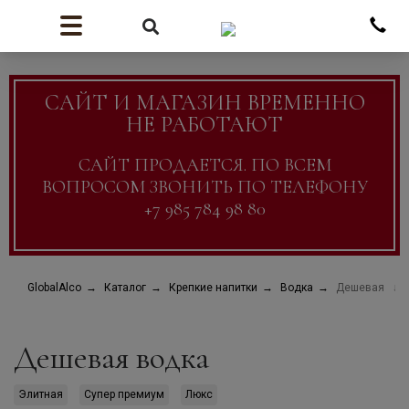
САЙТ И МАГАЗИН ВРЕМЕННО
НЕ РАБОТАЮТ
САЙТ ПРОДАЕТСЯ. ПО ВСЕМ
ВОПРОСОМ ЗВОНИТЬ ПО ТЕЛЕФОНУ
+7 985 784 98 80
GlobalAlco
Каталог
Крепкие напитки
Водка
Дешевая
Дешевая водка
Элитная
Супер премиум
Люкс