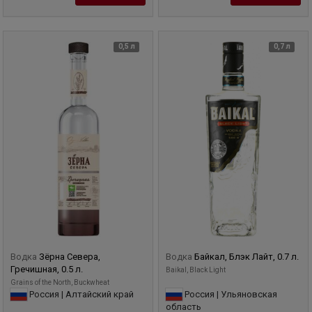
0,5 л
0,7 л
Водка
Зёрна Севера,
Водка
Байкал, Блэк Лайт, 0.7 л.
Гречишная, 0.5 л.
Baikal, Black Light
Grains of the North, Buckwheat
Россия | Алтайский край
Россия | Ульяновская
область