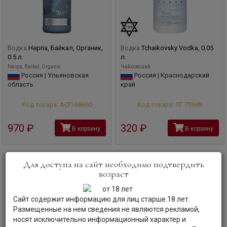
Водка
Нерпа, Байкал, Органик,
Водка
Tchaikovsky Vodka, 0.05
0.5 л.
л.
Nerpa, Baikal, Organic
Чайковский
Россия | Ульяновская
Россия | Краснодарский
область
край
Код товара: АСП-68660
Код товара: ЛГ-73688
970
руб
320
руб
В корзину
В корзину
Для доступа на сайт необходимо подтвердить
0,5 л
0,7 л
возраст
Сайт содержит информацию для лиц старше 18 лет.
Размещенные на нем сведения не являются рекламой,
носят исключительно информационный характер и