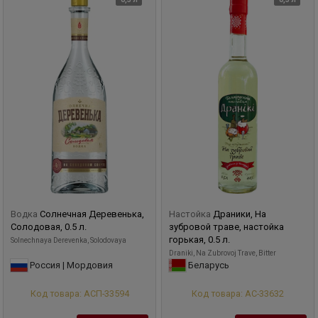
Водка
Солнечная Деревенька,
Настойка
Драники, На
Солодовая, 0.5 л.
зубровой траве, настойка
горькая, 0.5 л.
Solnechnaya Derevenka, Solodovaya
Draniki, Na Zubrovoj Trave, Bitter
Россия | Мордовия
Беларусь
Код товара: АСП-33594
Код товара: АС-33632