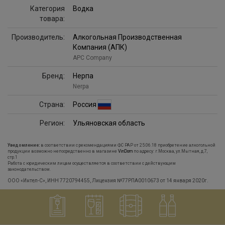
Категория
Водка
товара:
Производитель:
Алкогольная Производственная
Компания (АПК)
APC Company
Бренд:
Нерпа
Nerpa
Страна:
Россия
Регион:
Ульяновская область
Уведомление:
в соответствии с рекомендациями ФС РАР от 25.06.18 приобретение алкогольной
продукции возможно непосредственно в магазине
VinDom
по адресу: г.Москва, ул.Мытная, д.7,
стр.1
Работа с юридическим лицам осуществляется в соответствии с действующим
законодательством.
ООО «Интел-С», ИНН 7720794455, Лицензия №77РПА0010673 от 14 января 2020г.