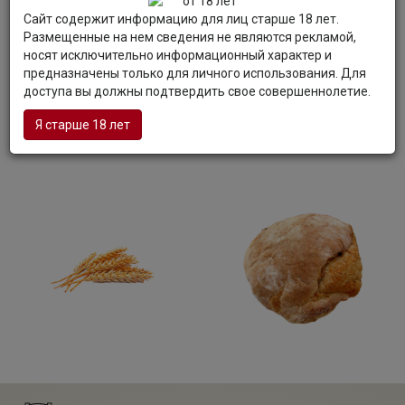
с мягким послевкусием.
Гастрономия:
Рекомендуется пить в чистом виде
Сайт содержит информацию для лиц старше 18 лет.
охлажденной. Также идеально подходит для
Размещенные на нем сведения не являются рекламой,
приготовления коктейлей. Можно употреблять с
носят исключительно информационный характер и
салатами, рыбными и мясными блюдами, запеченным
предназначены только для личного использования. Для
картофелем с салом.
доступа вы должны подтвердить свое совершеннолетие.
Я старше 18 лет