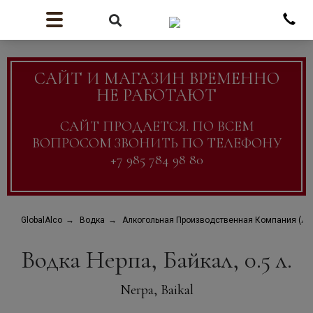
САЙТ И МАГАЗИН ВРЕМЕННО
НЕ РАБОТАЮТ
САЙТ ПРОДАЕТСЯ. ПО ВСЕМ
ВОПРОСОМ ЗВОНИТЬ ПО ТЕЛЕФОНУ
+7 985 784 98 80
GlobalAlco
Водка
Алкогольная Производственная Компания (АП
Водка Нерпа, Байкал, 0.5 л.
Nerpa, Baikal