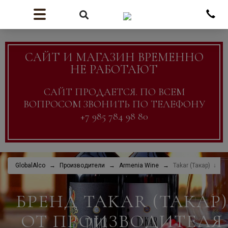
САЙТ И МАГАЗИН ВРЕМЕННО
НЕ РАБОТАЮТ
САЙТ ПРОДАЕТСЯ. ПО ВСЕМ
ВОПРОСОМ ЗВОНИТЬ ПО ТЕЛЕФОНУ
+7 985 784 98 80
GlobalAlco
Производители
Armenia Wine
Takar (Такар)
БРЕНД TAKAR (ТАКАР)
ОТ ПРОИЗВОДИТЕЛЯ