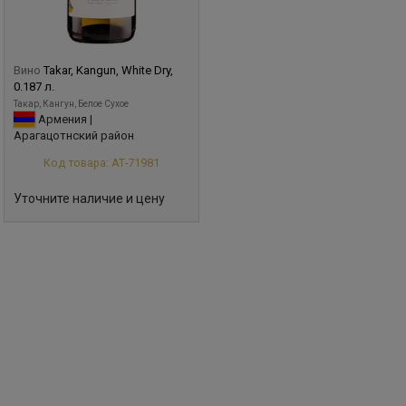
Вино
Takar, Kangun, White Dry,
0.187 л.
Такар, Кангун, Белое Сухое
Армения |
Арагацотнский район
Код товара: АТ-71981
Уточните наличие и цену