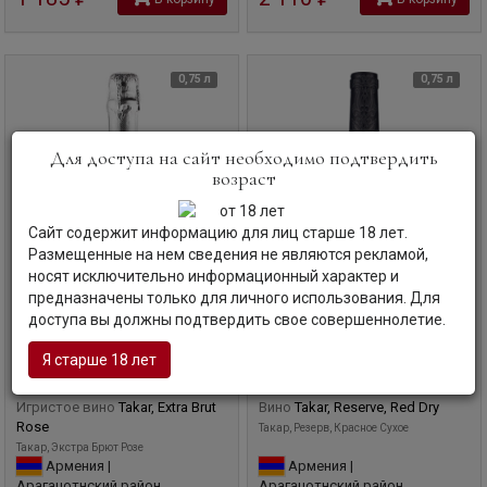
0,75 л
0,75 л
Для доступа на сайт необходимо подтвердить
возраст
Сайт содержит информацию для лиц старше 18 лет.
Размещенные на нем сведения не являются рекламой,
носят исключительно информационный характер и
предназначены только для личного использования. Для
доступа вы должны подтвердить свое совершеннолетие.
Я старше 18 лет
Игристое вино
Takar, Extra Brut
Вино
Takar, Reserve, Red Dry
Rose
Такар, Резерв, Красное Сухое
Такар, Экстра Брют Розе
Армения |
Армения |
Арагацотнский район
Арагацотнский район