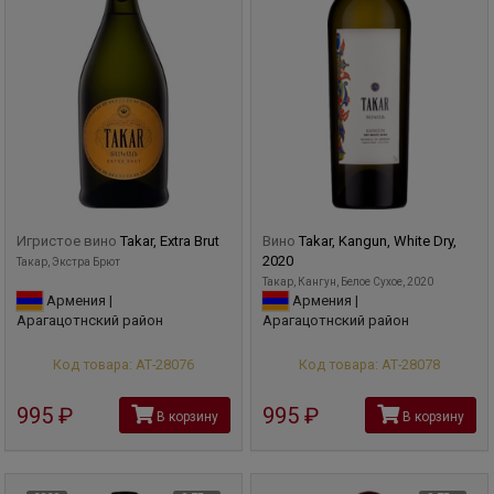
Игристое вино
Takar, Extra Brut
Вино
Takar, Kangun, White Dry,
2020
Такар, Экстра Брют
Такар, Кангун, Белое Сухое, 2020
Армения |
Армения |
Арагацотнский район
Арагацотнский район
Код товара: АТ-28076
Код товара: АТ-28078
995
руб
995
руб
В корзину
В корзину