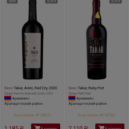
2020
0,75 л
0,75 л
Вино
Takar, Areni, Red Dry, 2020
Вино
Takar, Ruby Port
Такар, Кангун, Красное Сухое, 2020
Такар, Руби Порт
Армения |
Армения |
Арагацотнский район
Арагацотнский район
Код товара: АТ-28079
Код товара: АТ-50763
1 185
руб
2 110
руб
В корзину
В корзину