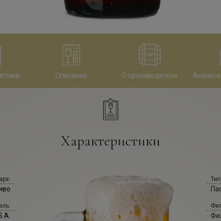
истики
Описание
О производителе
Аналоги
Характеристики
ара:
Тип
иво
Па
ель:
Фил
S.A.
Фи