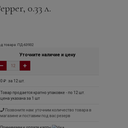
per, 0.33 л.
д товара: ПД-63932
Уточните наличие и цену
0
за 12 шт.
руб
Товар продается кратно упаковке - по 12 шт.
цена указана за 1 шт
Позвоните нам: уточним количество товара в
магазине и поставим под вас резерв
Принимаем к оплате карты