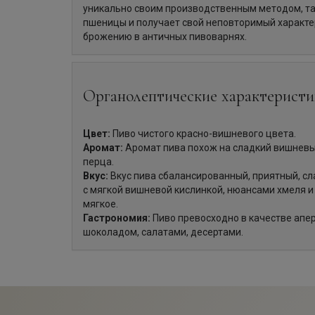
уникально своим производственным методом, так
пшеницы и получает свой неповторимый характе
брожению в античных пивоварнях.
Органолептические характеристи
Цвет:
Пиво чистого красно-вишневого цвета.
Аромат:
Аромат пива похож на сладкий вишневы
перца.
Вкус:
Вкус пива сбалансированный, приятный, сл
с мягкой вишневой кислинкой, нюансами хмеля и 
мягкое.
Гастрономия:
Пиво превосходно в качестве апер
шоколадом, салатами, десертами.