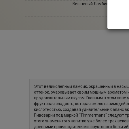
Вишневый Ламбик (Kriek Lamb
Тип емко
Сте
Этот великолепный ламбик, окрашенный в насы
оттенок, очаровывает своим мощным ароматом 
продолжительным вкусом. Главным в этом пиве 
фруктовая сладость, которая смело взаимодейст
кислотностью, создавая удивительный баланс в
Пивоварни под маркой "Timmermans" следуют т
этого знаменитого напитка уже более трех веков
древними производителями фруктового бельгийск