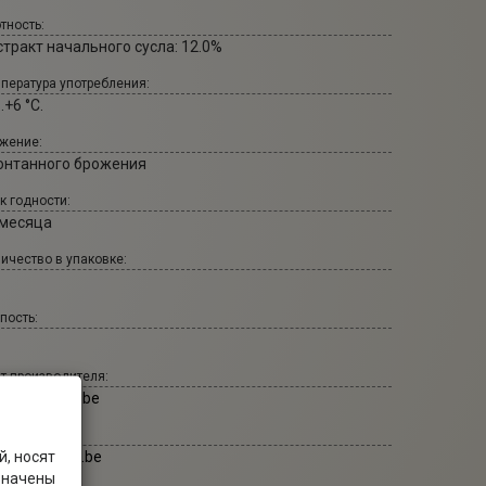
тность:
стракт начального сусла: 12.0%
пература употребления:
..+6 °С.
жение:
онтанного брожения
к годности:
 месяца
ичество в упаковке:
пость:
т производителя:
thonymartin.be
т бренда:
, носят
timmermans.be
значены