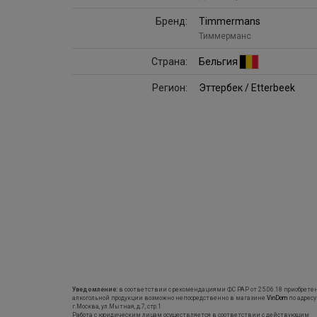
Бренд:
Timmermans
Тиммерманс
Страна:
Бельгия
Регион:
Эттербек / Etterbeek
Уведомление:
в соответствии с рекомендациями ФС РАР от 25.06.18 приобрете
алкогольной продукции возможно непосредственно в магазине
VinDom
по адресу
г.Москва, ул.Мытная, д.7, стр.1
Работа с юридическим лицам осуществляется в соответствии с действующим