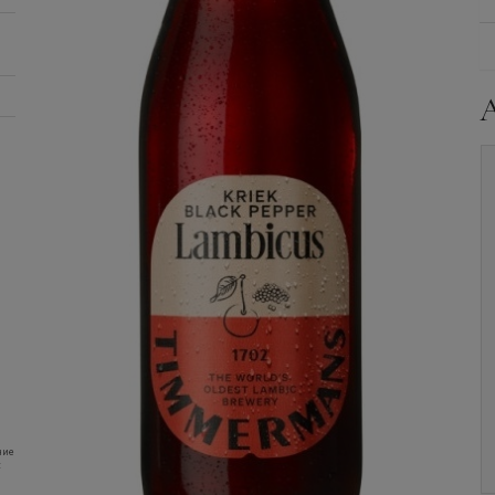
Пиво
Timmermans,
Пиво
Timmermans,
Oude Kriek, 0.375 л.
Lambicus Blanche,
0.375 л.
Уточните наличие и
Уточните наличие и
ние
цену
цену
: