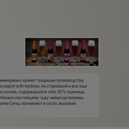
 Тиммерманс хранит традиции производства
о варят в Иттербеке, на старейшей и все еще
а основе, содержащей в себе 30 % пшеницы.
обязано настоящему чуду: микроорганизмы,
еки Сены, проникают в сусло, вызывая
е.
анная в 1702 г., вот уже более трех веков
м же месте, в Иттербеке, всего в нескольких
еля.