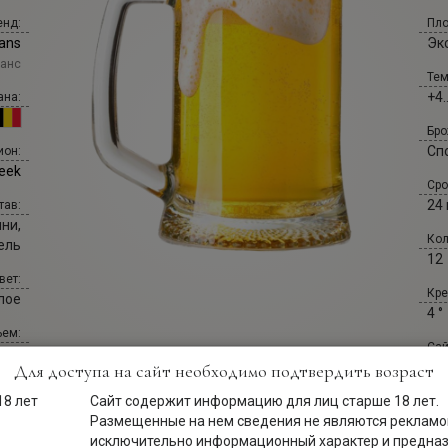
енд:
Пло
ans
Эк
анс
Тем
+4.
ана:
Бро
Сп
ион:
beek
Сро
24
тав:
ни,
Кол
ель
12
вет:
Кре
лое
4 °
ем:
Сай
33 л
an
Для доступа на сайт необходимо подтвердить возраст
ива:
Сайт содержит информацию для лиц старше 18 лет.
Сай
вое
Размещенные на нем сведения не являются рекламой
br
исключительно информационный характер и предна
ива: