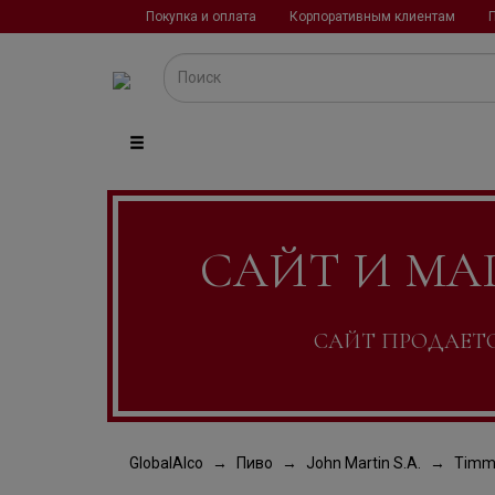
Покупка и оплата
Корпоративным клиентам
САЙТ И МА
САЙТ ПРОДАЕТСЯ
GlobalAlco
Пиво
John Martin S.A.
Timm