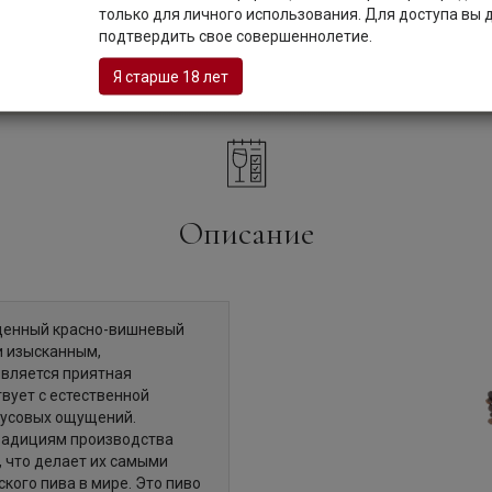
только для личного использования. Для доступа вы
ic)
подтвердить свое совершеннолетие.
сти:
кло
Я старше 18 лет
Описание
щенный красно-вишневый
и изысканным,
является приятная
вует с естественной
кусовых ощущений.
радициям производства
, что делает их самыми
ого пива в мире. Это пиво