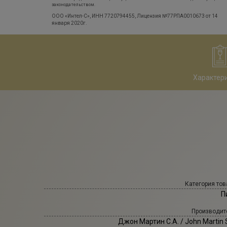
законодательством.
ООО «Интел-С», ИНН 7720794455, Лицензия №77РПА0010673 от 14
января 2020г.
Характер
Категория тов
П
Производит
Джон Мартин С.А.
/ John Martin 