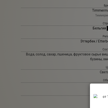
Бр
Timmerm
Тиммерм
Стр
Бельгия
Рег
Эттербек / Etter
Сос
Вода, солод, сахар, пшеница, фруктовое сырье виш
бузины, хм
Ц
Свет
Объ
0,
Тип п
Фрукто
Стиль п