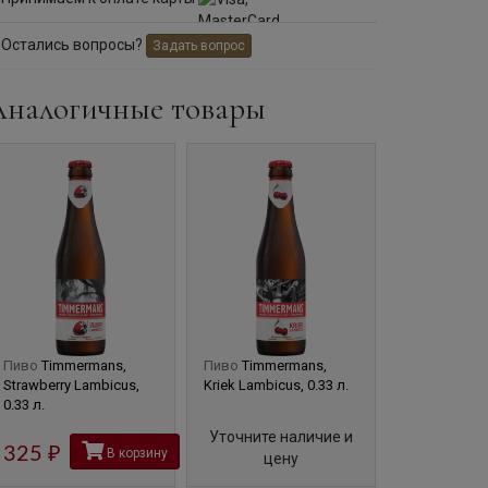
Остались вопросы?
Задать вопрос
Аналогичные товары
Пиво
Timmermans,
Пиво
Timmermans,
Пиво
Timmer
Strawberry Lambicus,
Kriek Lambicus, 0.33 л.
Lambicus, 0.
0.33 л.
Уточните наличие и
Уточните 
325
руб
В корзину
цену
це