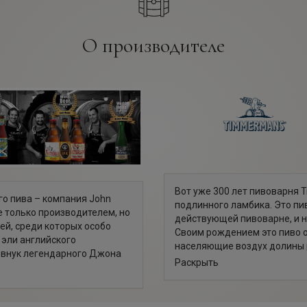
О производителе
Вот уже 300 лет пивоварня
го пива – компания John
подлинного ламбика. Это пив
не только производителем, но
действующей пивоварне, и н
ей, среди которых особо
Своим рождением это пиво 
 эли английского
населяющие воздух долины р
т внук легендарного Джона
самопроизвольное брожени
Раскрыть
Пивоварня Тиммерманс, основ
и в далекий 1909 год, когда
располагается на одном и то
артин решил отправиться из
километрах от центра Брюсс