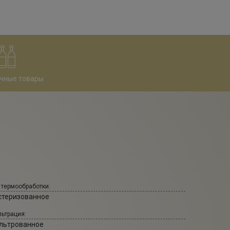
чные товары
 термообработки:
стеризованное
ьтрация:
льтрованное