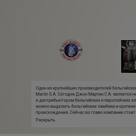
Один из крупнейших производителей бельгийско
Martin S.A. Сегодня Джон Мартин С.А. является 
и дистрибьютором бельгийских и европейских эл
можно выделить бельгийские ламбики и крепкие
происхождения. Сейчас во главе компании стои
Мартина – Энтони Мартин (Antony Martin).
Раскрыть
История компании John Martin S.A. уходит корням
талантливый и проницательный пивовар Джон М