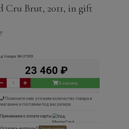
Cru Brut, 2011, in gift
/у
д товара: ВК-37303
23 460
руб
В корзину
Позвоните нам: уточним количество товара в
магазине и поставим под вас резерв
Принимаем к оплате карты
Остались вопросы?
Задать вопрос