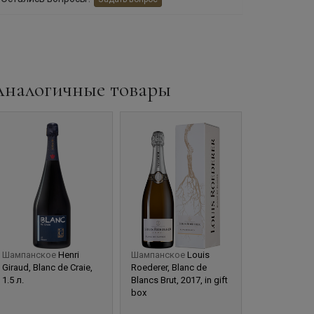
Аналогичные товары
Шампанское
Henri
Шампанское
Louis
Шампанско
Giraud, Blanc de Craie,
Roederer, Blanc de
Roederer, Bl
1.5 л.
Blancs Brut, 2017, in gift
Blancs Brut, 2
box
box