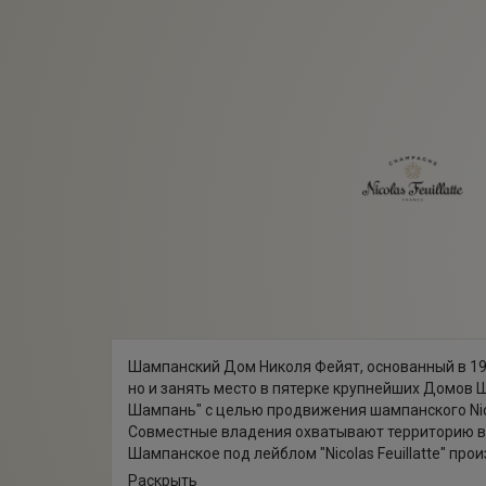
Шампанский Дом Николя Фейят, основанный в 197
но и занять место в пятерке крупнейших Домов 
Шампань" с целью продвижения шампанского Nico
Совместные владения охватывают территорию в 
Шампанское под лейблом "Nicolas Feuillatte" пр
различных регионах Монтань де Реймс, Кот де Бл
Раскрыть