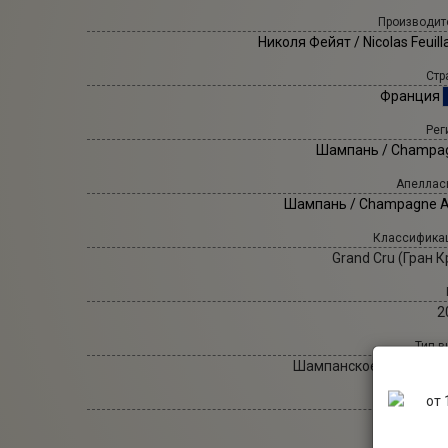
Производит
Николя Фейят
/ Nicolas Feuill
Стр
Франция
Рег
Шампань / Champa
Апеллас
Шампань / Champagne 
Классифика
Grand Cru (Гран 
2
Тип в
Шампанское (Champag
Ц
Белое в