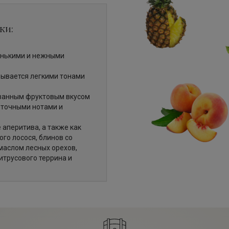
ки:
енькими и нежными
ывается легкими тонами
ванным фруктовым вкусом
еточными нотами и
аперитива, а также как
го лосося, блинов со
 маслом лесных орехов,
итрусового террина и