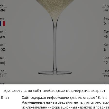
ель:
Выд
atte
На
ана:
Выд
6 л
Тем
ион:
+6.
gne
Кол
ьон:
6
AOC
Кре
ция:
12 
Крю)
Под
Год:
ес
011
Вин
ина:
Ша
ne)
Для доступа на сайт необходимо подтвердить возраст
Сайт содержит информацию для лиц старше 18 лет.
Сай
вет:
nic
ино
Размещенные на нем сведения не являются рекламой
исключительно информационный характер и предна