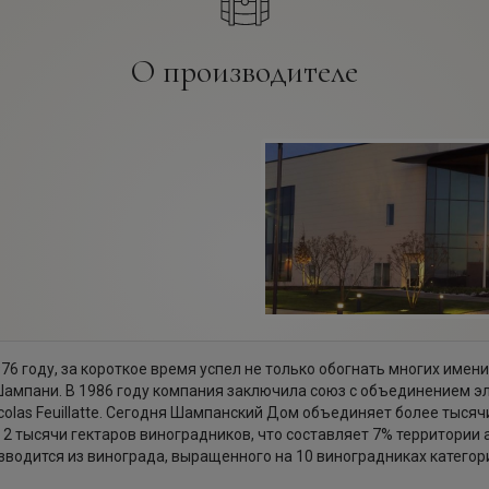
О производителе
6 году, за короткое время успел не только обогнать многих имен
Шампани. В 1986 году компания заключила союз с объединением э
las Feuillatte. Сегодня Шампанский Дом объединяет более тысячи
2 тысячи гектаров виноградников, что составляет 7% территории
оизводится из винограда, выращенного на 10 виноградниках катего
ан, Л`Ардре, Весль, Сезанне, в долине Марна. Успешность в полу