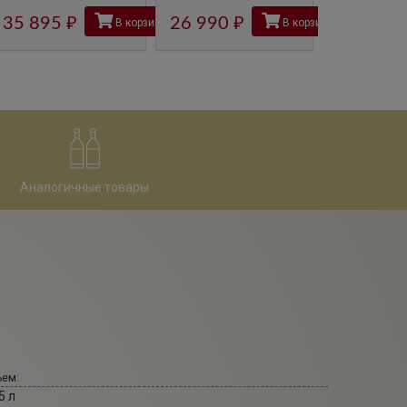
35 895
руб
26 990
руб
26 990
В корзину
В корзину
Аналогичные товары
ем:
5 л