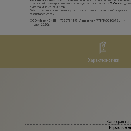
Уведомление:
в соответствии с рекомендациями ФС РАР от 25.06.18 приобрете
алкогольной продукции возможно непосредственно в магазине
VinDom
по адресу
г.Москва, ул.Мытная, д.7, стр.1
Работа с юридическим лицам осуществляется в соответствии с действующим
законодательством.
ООО «Интел-С», ИНН 7720794455, Лицензия №77РПА0010673 от 14
января 2020г.
Характеристики
Категория тов
Игристое в