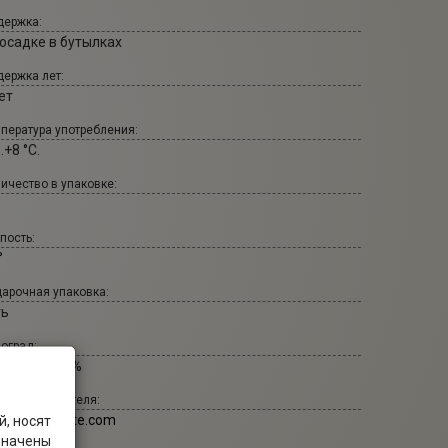
ержка:
 осадке в бутылках
ержка лет:
ет
пература употребления:
..+8 °С.
ичество в упаковке:
пость:
°
арочная упаковка:
ть
оград:
рдоне: 100%
т производителя:
olas-feuillatte.com
, носят
значены