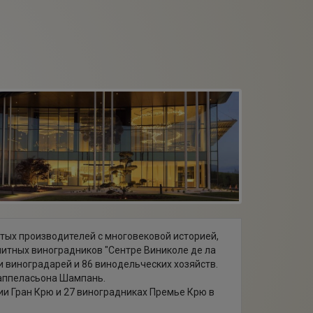
итых производителей с многовековой историей,
литных виноградников "Сентре Виниколе де ла
 виноградарей и 86 винодельческих хозяйств.
 аппеласьона Шампань.
рии Гран Крю и 27 виноградниках Премье Крю в
чении великолепного шампанского зависит от