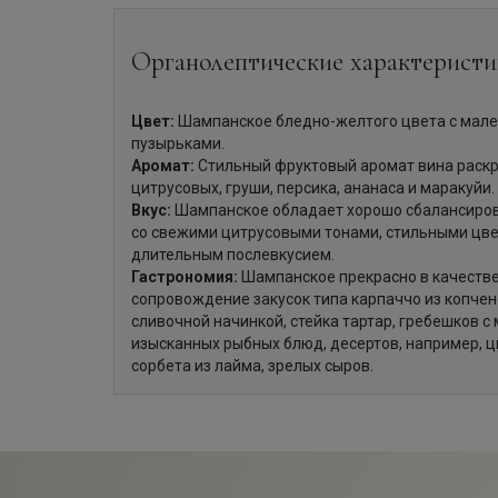
Органолептические характеристи
Цвет:
Шампанское бледно-желтого цвета с мал
пузырьками.
Аромат:
Стильный фруктовый аромат вина раскр
цитрусовых, груши, персика, ананаса и маракуйи.
Вкус:
Шампанское обладает хорошо сбалансиро
со свежими цитрусовыми тонами, стильными цв
длительным послевкусием.
Гастрономия:
Шампанское прекрасно в качестве 
сопровождение закусок типа карпаччо из копчено
сливочной начинкой, стейка тартар, гребешков с
изысканных рыбных блюд, десертов, например, ц
сорбета из лайма, зрелых сыров.