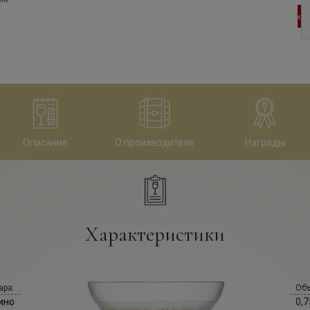
ние
:
23 460
руб
23 040
руб
В корзину
В корзину
Описание
О производителе
Награды
Характеристики
ара:
Объ
ино
0,7