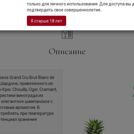
хар:
только для личного использования. Для доступа вы
Brut
подтвердить свое совершеннолетие.
Я старше 18 лет
Описание
ое Grand Cru Brut Blanc de
 Шардоне, привезенного из
рю: Chouilly, Oger, Cramant,
еристики винограда из
 элегантное шампанское с
отовым ароматом. В
отреблять при температуре
Потенциал хранения