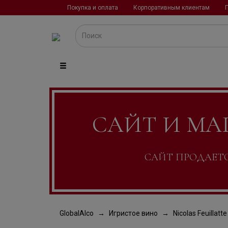
Покупка и оплата
Корпоративным клиентам
САЙТ И МА
САЙТ ПРОДАЕТСЯ
GlobalAlco
Игристое вино
Nicolas Feuillatte