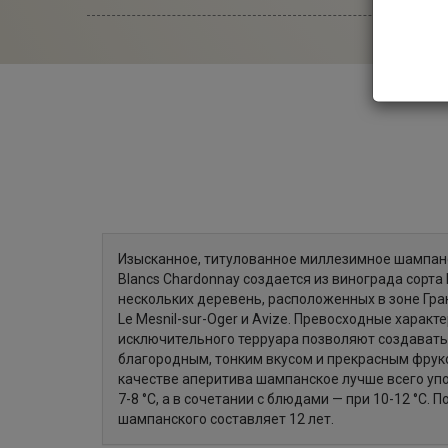
Са
Брют / 
Изысканное, титулованное миллезимное шампанск
Blancs Chardonnay создается из винограда сорта
нескольких деревень, расположенных в зоне Гран К
Le Mesnil-sur-Oger и Avize. Превосходные характ
исключительного терруара позволяют создавать
благородным, тонким вкусом и прекрасным фрук
качестве аперитива шампанское лучше всего уп
7-8 °C, а в сочетании с блюдами — при 10-12 °C. 
шампанского составляет 12 лет.