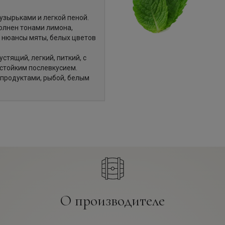
узырьками и легкой пеной.
олнен тонами лимона,
т нюансы мяты, белых цветов
стящий, легкий, питкий, с
стойким послевкусием.
епродуктами, рыбой, белым
О производителе