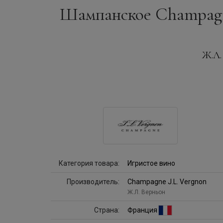
Шампанское Champagne 
Ж.Л.
Категория товара:
Игристое вино
Производитель:
Champagne J.L. Vergnon
Ж.Л. Верньон
Страна:
Франция