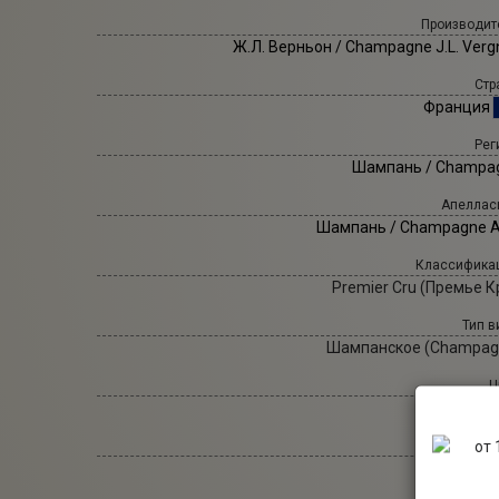
Производит
Ж.Л. Верньон
/ Champagne J.L. Verg
Стр
Франция
Рег
Шампань / Champa
Апеллас
Шампань / Champagne 
Классифика
Premier Cru (Премье К
Тип в
Шампанское (Champag
Ц
Белое в
Са
Брют / 