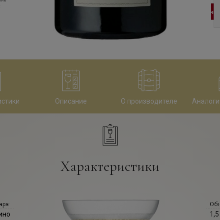
ние
:
23 500
руб
34 415
руб
В корзину
В корзину
истики
Описание
О производителе
Аналоги
Характеристики
ара:
Объ
ино
1,5