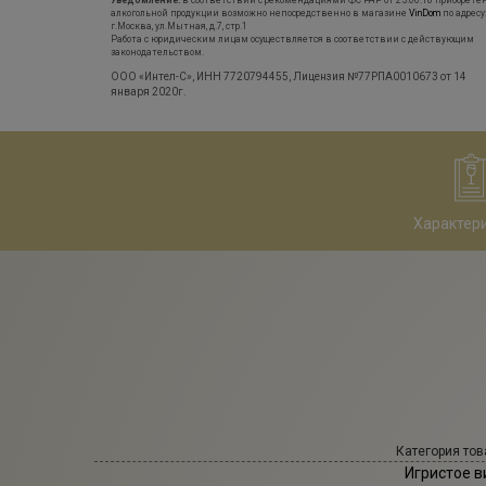
Уведомление:
в соответствии с рекомендациями ФС РАР от 25.06.18 приобрете
алкогольной продукции возможно непосредственно в магазине
VinDom
по адресу
г.Москва, ул.Мытная, д.7, стр.1
Работа с юридическим лицам осуществляется в соответствии с действующим
законодательством.
ООО «Интел-С», ИНН 7720794455, Лицензия №77РПА0010673 от 14
января 2020г.
Характер
Категория тов
Игристое в