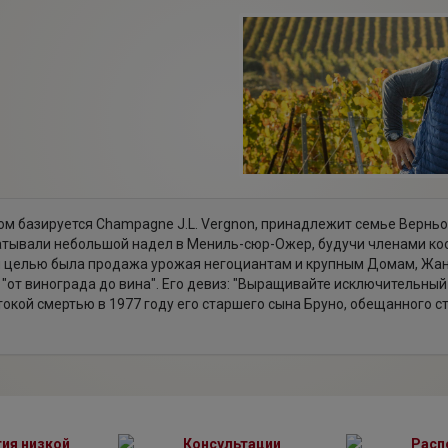
ром базируется Champagne J.L. Vergnon, принадлежит семье Вернь
батывали небольшой надел в Мениль-сюр-Ожер, будучи членами к
ой целью была продажа урожая негоциантам и крупным Домам, Жа
 "от винограда до вина". Его девиз: "Выращивайте исключительный
окой смертью в 1977 году его старшего сына Бруно, обещанного с
ачал младший сын Жан-Луи — Ален, вернувшийся со стажировок в 19
ние и отмеченные в 1987 году "Coup de Coeur" винным гидом "Hach
ому пути с той же страстью к хорошо выполненной работе. Недавн
 Джулиана Гута. Пример Жан-Луи Верньона до сих пор является и
его ноу-хау.
тия низкой
Консультации
Расп