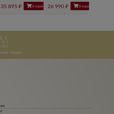
35 895
руб
26 990
руб
26 990
В корзину
В корзину
чные товары
ем:
 л