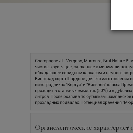
Champagne J.L. Vergnon, Murmure, Brut Nature Blan
чистое, хрустящее, сделанное в минималистском
обладающее солидным каркасом и немного остр
Виноград сорта Шардоне для его изготовления 
виноградниках "Вертус" и "Вильнёв" класса Пре
проходит в стальных емкостях (50%) и в дубовых
литров. После розлива по бутылкам шампанское 
прохладных подвалах. Потенциал хранения "Мюр
Органолептические характеристи