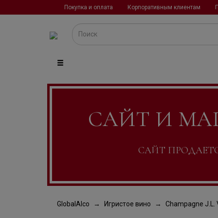
Покупка и оплата
Корпоративным клиентам
САЙТ И МА
САЙТ ПРОДАЕТСЯ
GlobalAlco
Игристое вино
Champagne J.L.