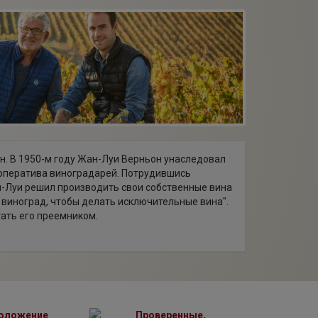
он. В 1950-м году Жан-Луи Верньон унаследовал
ооператива виноградарей. Потрудившись
н-Луи решил производить свои собственные вина
 виноград, чтобы делать исключительные вина".
тать его преемником.
79 году. В 1985 году он произвел свои первые
ette". С 1999 года компанией управляет сын
о к делам подключился и его сын Клеман,
сточником вдохновения, а шампанское создается
оложение
Проверенные,