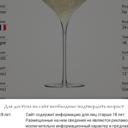
ель:
Выд
non
На
ана:
Выд
24
Тем
ион:
+8.
gne
Кол
ьон:
3
AOC
Кре
ция:
12 
рю)
Вин
ина:
Ша
ne)
Сай
вет:
ch
ино
Для доступа на сайт необходимо подтвердить возраст
Сайт содержит информацию для лиц старше 18 лет.
хар:
Brut
Размещенные на нем сведения не являются рекламой
исключительно информационный характер и предна