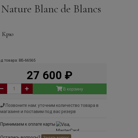
Nature Blanc de Blancs
е Крю
д товара: ВБ-66565
27 600
руб
В корзину
Позвоните нам: уточним количество товара в
магазине и поставим под вас резерв
Принимаем к оплате карты
Остались вопросы?
Задать вопрос