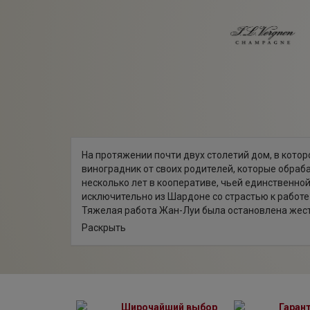
На протяжении почти двух столетий дом, в кото
виноградник от своих родителей, которые обра
несколько лет в кооперативе, чьей единственн
исключительно из Шардоне со страстью к работе
Тяжелая работа Жан-Луи была остановлена ​​жест
Новую главу компании Champagne J.L. Vergnon н
Раскрыть
вина, сразу же выставленные на всеобщее обозре
Алена — Дидье Верньон, который следует семейн
окруженный верной и опытной командой энолога
с заботой о сохранении традиции и увековечении 
Широчайший выбор
Гаран