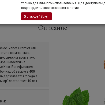
только для личного использования. Для доступа вы
подтвердить свое совершеннолетие.
Я старше 18 лет
Описание
c de Blancs Premier Cru —
 стиле шампанское,
ым, свежим ароматом.
выращивается на
мье Крю. Винификация
 бочках объемом в 400
выдерживается 2 года в
мюр" составляет 10 лет.
ки: