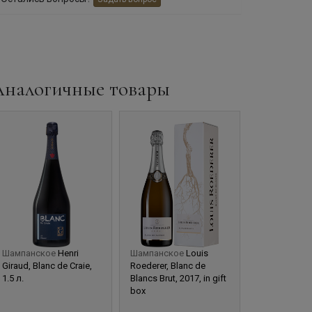
Аналогичные товары
Шампанское
Henri
Шампанское
Louis
Шампанско
Giraud, Blanc de Craie,
Roederer, Blanc de
Roederer, Bl
1.5 л.
Blancs Brut, 2017, in gift
Blancs Brut, 2
box
box