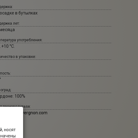
ержка:
 осадке в бутылках
ержка лет:
 месяца
пература употребления:
..+10 °С.
ичество в упаковке:
пость:
°
оград:
рдоне: 100%
т производителя:
ampagne-jl-vergnon.com
, носят
значены