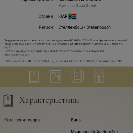
Муиплааз Вайн Эстейт
Страна:
ЮАР
Регион:
Стелленбош / Stellenbosch
Уведомление:
в соответствии с рекомендациями ФС РАР от 25.06.18 приобретение алкогольной
продукции возможно непосредственно в магазине
VinDom
по адресу: г.Москва, ул.Мытная, д.7,
стр.1
Работа с юридическим лицам осуществляется в соответствии с действующим
законодательством.
ООО «Интел-С», ИНН 7720794455, Лицензия №77РПА0010673 от 14 января 2020г.
Характеристики
Категория товара:
Вино
Муиплааз Вайн Эстейт
/