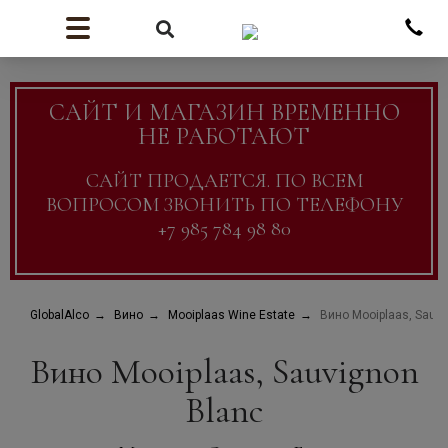
САЙТ И МАГАЗИН ВРЕМЕННО
НЕ РАБОТАЮТ
САЙТ ПРОДАЕТСЯ. ПО ВСЕМ
ВОПРОСОМ ЗВОНИТЬ ПО ТЕЛЕФОНУ
+7 985 784 98 80
GlobalAlco
Вино
Mooiplaas Wine Estate
Вино Mooiplaas, Sauvi
Вино Mooiplaas, Sauvignon
Blanc