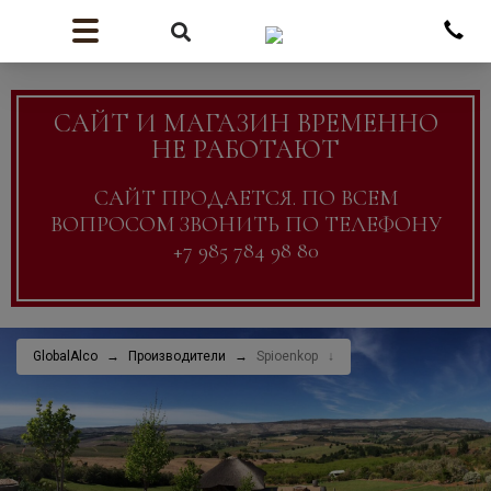
САЙТ И МАГАЗИН ВРЕМЕННО
НЕ РАБОТАЮТ
САЙТ ПРОДАЕТСЯ. ПО ВСЕМ
ВОПРОСОМ ЗВОНИТЬ ПО ТЕЛЕФОНУ
+7 985 784 98 80
GlobalAlco
Производители
Spioenkop