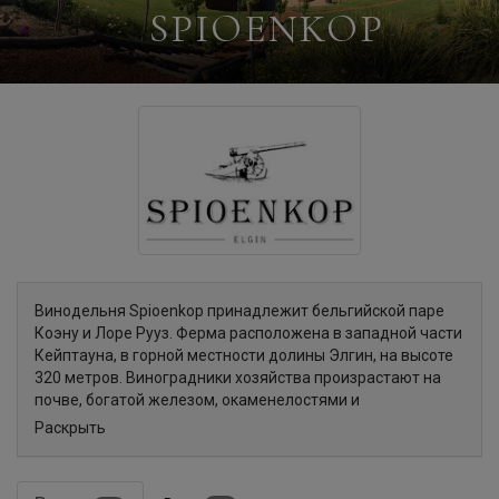
SPIOENKOP
Винодельня Spioenkop принадлежит бельгийской паре
Коэну и Лоре Рууз. Ферма расположена в западной части
Кейптауна, в горной местности долины Элгин, на высоте
320 метров. Виноградники хозяйства произрастают на
почве, богатой железом, окаменелостями и
минеральными отложениями, что в сочетании с мягким
Раскрыть
климатом способствует созданию уникального стиля вин.
Каждый из сортов винограда в Spioenkop высаживается
на разных типах почвы, способствующих развитию их