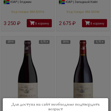
ЮАР | Элджин
ЮАР | Западный Кейп
Код товара: ВМ-52916
Код товара: ВМ-53346
3 250
руб
2 675
руб
В корзину
В корзину
2014
0,75 л
2016
0,75 л
Для доступа на сайт необходимо подтвердить
возраст