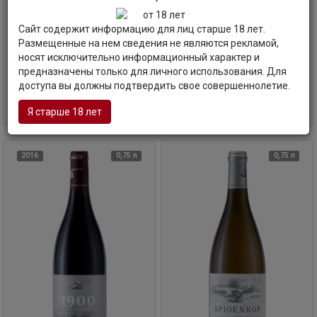
Вино
Spioenkop, Pinot Noir, 2014
Вино
Spioenkop, Pinotage, 2016
Сайт содержит информацию для лиц старше 18 лет.
Спаенкоп, Пино Нуар, 2014
Спаенкоп, Пинотаж, 2016
ЮАР | Элджин
ЮАР | Элджин
Размещенные на нем сведения не являются рекламой,
носят исключительно информационный характер и
Код товара: ВМ-56799
Код товара: ВМ-56800
предназначены только для личного использования. Для
доступа вы должны подтвердить свое совершеннолетие.
3 820
руб
5 735
руб
В корзину
В корзину
Я старше 18 лет
2016
0,75 л
0,75 л