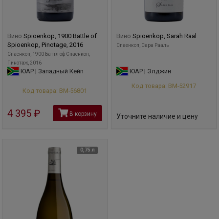
Вино
Spioenkop, 1900 Battle of
Вино
Spioenkop, Sarah Raal
Spioenkop, Pinotage, 2016
Спаенкоп, Сара Рааль
Спаенкоп, 1900 Баттл оф Спаенкоп,
Пинотаж, 2016
ЮАР | Западный Кейп
ЮАР | Элджин
Код товара: ВМ-52917
Код товара: ВМ-56801
4 395
руб
В корзину
Уточните наличие и цену
0,75 л