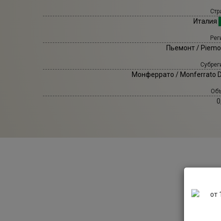
Стр
Италия
Рег
Пьемонт / Piemo
Субрег
Монферрато / Monferrato 
Объ
0