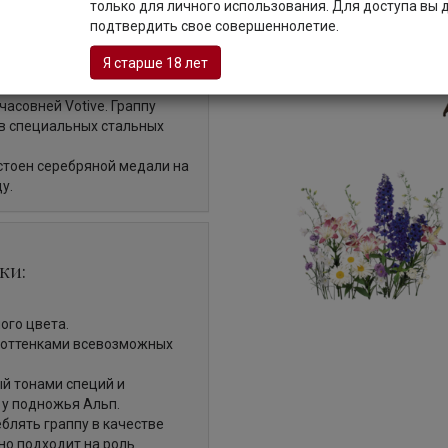
только для личного использования. Для доступа вы
подтвердить свое совершеннолетие.
ликера Mazzetti d'Altavilla,
па, которую дистиллируют в
Я старше 18 лет
ообразные ароматные травы,
 ликера был обнаружен в
часовней Vоtive. Граппу
в специальных стальных
удостоен серебряной медали на
ду.
ки:
ого цвета.
 оттенками всевозможных
ый тонами специй и
у подножья Альп.
лять граппу в качестве
но подходит на роль