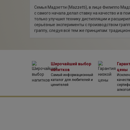
Семья Мадзетти (Mazzetti), в лице Филиппо Ма
с самого начала делал ставку на качество и в по
только улучшил технику дистилляции и расширил 
серьёзные эксперименты с производством грапп
граппу, следуя всё тем же принципам: традицио
Широчайший выбор
Гаран
напитков
цены
Самый информационный
Исключ
каталог для любителей и
качест
ценителей
сертиф
алкого