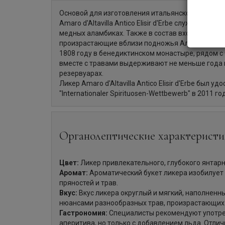
Основой для изготовления итальянского травяного 
Amaro d'Altavilla Antico Elisir d'Erbe служит грап
медных аламбиках. Также в состав входят разн
произрастающие вблизи подножья Альп. Рецепт
1808 году в бенедиктинском монастыре, рядом с 
вместе с травами выдерживают не меньше года 
резервуарах.
Ликер Amaro d'Altavilla Antico Elisir d'Erbe был 
"Internationaler Spirituosen-Wettbewerb" в 2011 го
Органолептические характеристи
Цвет:
Ликер привлекательного, глубокого янтарн
Аромат:
Ароматический букет ликера изобилует
пряностей и трав.
Вкус:
Вкус ликера округлый и мягкий, наполненн
нюансами разнообразных трав, произрастающих 
Гастрономия:
Специалисты рекомендуют употреб
аперитива, но только с добавлением льда. Отлич