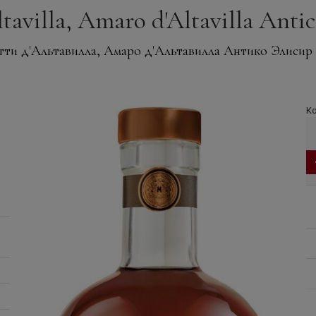
avilla, Amaro d'Altavilla Antico 
ти д'Альтавилла, Амаро д'Альтавилла Антико Элисир
Ко