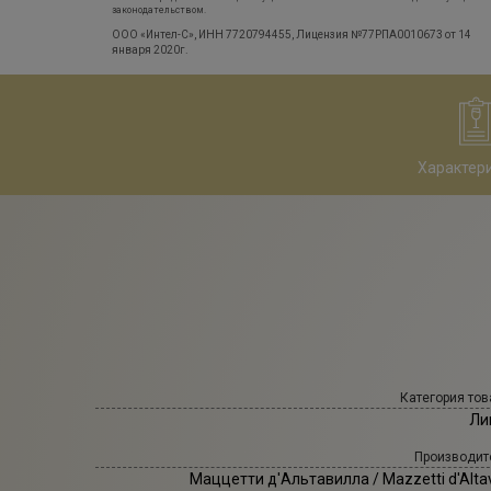
законодательством.
ООО «Интел-С», ИНН 7720794455, Лицензия №77РПА0010673 от 14
января 2020г.
Характер
Категория тов
Ли
Производит
Маццетти д'Альтавилла
/ Mazzetti d'Altav