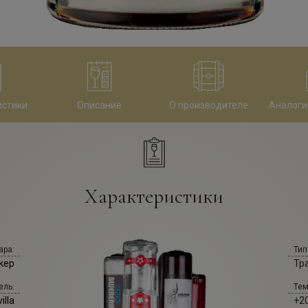
истики
Описание
О производителе
Аналоги
Характеристики
ара:
Тип
кер
Тр
ель:
Тем
illa
+20