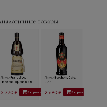
Аналогичные товары
Ликер
Frangelico,
Ликер
Borghetti, Cafe,
Ликер
Barbe
Hazelnut Liqueur, 0.7 л.
0.7 л.
Sambuca di C
л.
3 770
руб
2 690
руб
В корзину
В корзину
2 610