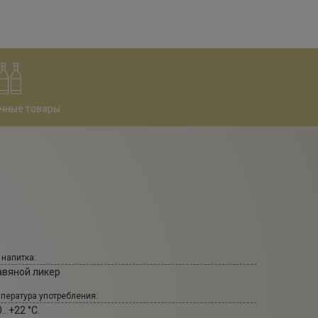
чные товары
 напитка:
авяной ликер
пература употребления:
...+22 °С.