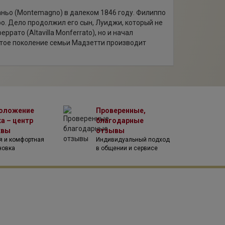
ньо (Montemagno) в далеком 1846 году. Филиппо
эро. Дело продолжил его сын, Луиджи, который не
ато (Altavilla Monferrato), но и начал
стое поколение семьи Мадзетти производит
оложение
Проверенные,
а – центр
благодарные
квы
отзывы
я и комфортная
Индивидуальный подход
новка
в общении и сервисе