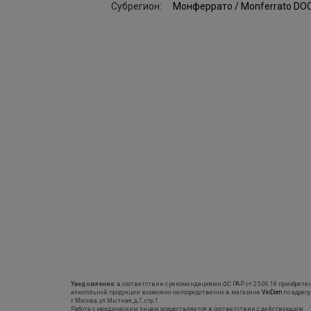
Субрегион:
Монферрато / Monferrato DO
Уведомление:
в соответствии с рекомендациями ФС РАР от 25.06.18 приобрете
алкогольной продукции возможно непосредственно в магазине
VinDom
по адресу
г.Москва, ул.Мытная, д.7, стр.1
Работа с юридическим лицам осуществляется в соответствии с действующим