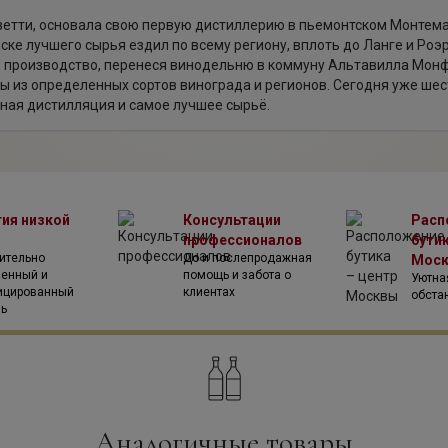
дзетти, основала свою первую дистиллерию в пьемонтском Монтема
иске лучшего сырья ездил по всему региону, вплоть до Ланге и Ро
производство, перенеся винодельню в коммуну Альтавилла Монферр
ы из определенных сортов винограда и регионов. Сегодня уже ше
нная дистилляция и самое лучшее сырьё.
тия низкой
Консультации
Расп
профессионалов
бутик
ительно
До и послепродажная
Мос
венный и
помощь и забота о
Уютна
ицированный
клиентах
обста
ль
Аналогичные товары