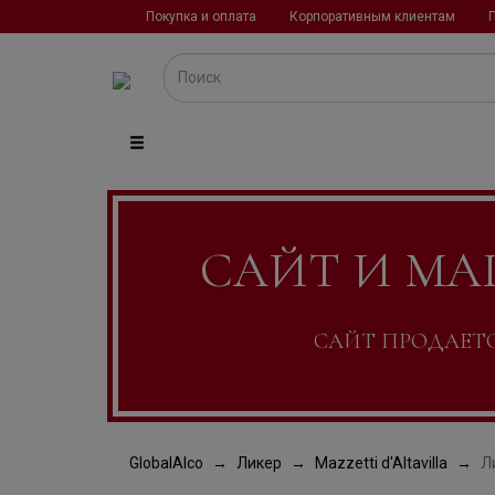
Покупка и оплата
Корпоративным клиентам
САЙТ И МА
САЙТ ПРОДАЕТСЯ
GlobalAlco
Ликер
Mazzetti d'Altavilla
Ли