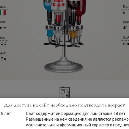
ана:
Кол
6
Кре
ион:
40 
nte
Сай
ион:
maz
DOC
ем:
,7 л
Для доступа на сайт необходимо подтвердить возраст
Описание
Сайт содержит информацию для лиц старше 18 лет.
Размещенные на нем сведения не являются рекламой
исключительно информационный характер и предна