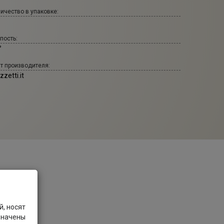
ичество в упаковке:
пость:
°
т производителя:
zetti.it
, носят
значены