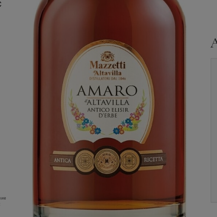
C
Ликер
Italicus, Rosolio
Ликер
Bitter Del
di Bergamotto, 0.7 л.
Professore, 0.7 л.
Уточните наличие и
Уточните наличие и
цену
цену
ние
: