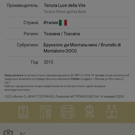
Производитель:
Tenuta Luce della Vite
Тенута Люче делла Вите
Страна:
Италия
Регион:
Тоскана / Toscana
Субрегион:
Брунелло ди Монтальчино / Brunello di
Montalcino DOCG
Год:
2015
Уведомление:
в соответствии с рекомендациями ФС РАР от 25.06.18 приобретение алкогольной
продукции возможно непосредственно в магазине
VinDom
по адресу: г.Москва, ул.Мытная, д.7,
стр.1
Работа с юридическим лицам осуществляется в соответствии с действующим
законодательством.
ООО «Интел-С», ИНН 7720794455, Лицензия №77РПА0010673 от 14 января 2020г.