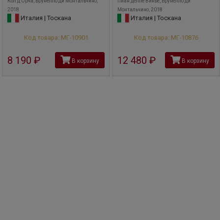
Кол д'Орча, Брунелло ди Монтальчино,
Пиан делле Винье, Брунелло ди
2018
Монтальчино, 2018
Италия | Тоскана
Италия | Тоскана
Код товара: МГ-10901
Код товара: МГ-10876
8 190
руб
12 480
руб
В корзину
В корзину