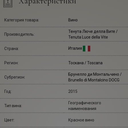
Характеристики
Категория товара:
Вино
Тенута Люче делла Вите
/
Производитель:
Tenuta Luce della Vite
Италия
Страна:
Регион:
Тоскана / Toscana
Брунелло ди Монтальчино /
Субрегион:
Brunello di Montalcino DOCG
Год:
2015
Географического
Тип вина:
наименования
Цвет:
Красное вино