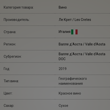
Категория товара:
Вино
Производитель:
Ле Крет
/ Les Cretes
Италия
Страна:
Регион:
Валле д'Аоста / Valle d'Aosta
Валле д'Аоста / Valle d'Aosta
Субрегион:
DOC
Год:
2019
Географического
Тип вина:
наименования
Цвет:
Красное вино
Сахар:
Сухое