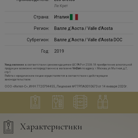
Ле Крет
Страна:
Италия
Регион:
Валле д'Аоста / Valle d'Aosta
Субрегион:
Валле д'Аоста / Valle d'Aosta DOC
Год:
2019
Уведомление:
в соответствии с рекомендациями ФС РАР от 25.06.18 приобретение алкогольной
продукции возможно непосредственно в магазине
VinDom
по адресу: г.Москва, ул.Мытная, д.7,
стр.1
Работа с юридическим лицам осуществляется в соответствии с действующим
законодательством.
ООО «Интел-С», ИНН 7720794455, Лицензия №77РПА0010673 от 14 января 2020г.
Характеристики