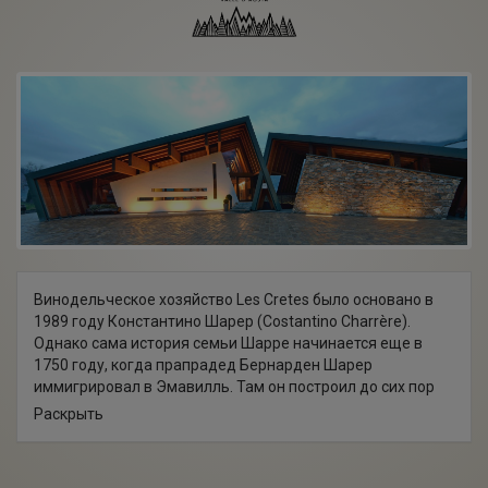
Винодельческое хозяйство Les Cretes было основано в
1989 году Константино Шарер (Costantino Charrère).
Однако сама история семьи Шарре начинается еще в
1750 году, когда прапрадед Бернарден Шарер
иммигрировал в Эмавилль. Там он построил до сих пор
существующее здание с погребами и мельницу для
Раскрыть
орехов. Его сын Этьен продолжил отцовское дело,
добавив производства сидра и введя встрой еще одну
мельницу, а его брат Луи построил мельницу для