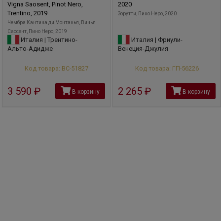
Vigna Saosent, Pinot Nero,
2020
своих вин, старается минимизировать влияние на
Trentino, 2019
Зорутти, Пино Неро, 2020
окружающую природу.
Чембра Кантина ди Монтанья, Винья
Саосент, Пино Неро, 2019
Италия | Трентино-
Италия | Фриули-
Альто-Адидже
Венеция-Джулия
Код товара: ВС-51827
Код товара: ГП-56226
3 590
руб
2 265
руб
В корзину
В корзину