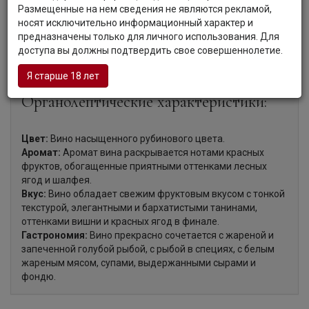
течение 6 месяцев выдерживается в резервуарах из
Размещенные на нем сведения не являются рекламой,
нержавеющей стали, что придает вину свежесть,
носят исключительно информационный характер и
элегантность и изящество. Ежегодный объем
предназначены только для личного использования. Для
производства вина составляет 13000 бутылок.
доступа вы должны подтвердить свое совершеннолетие.
Я старше 18 лет
Органолептические характеристики:
Цвет:
Вино насыщенного рубинового цвета.
Аромат:
Аромат вина раскрывается нотами красных
фруктов, обогащенные приятными оттенками лесных
ягод и шалфея.
Вкус:
Вино обладает свежим фруктовым вкусом с тонкой
текстурой, элегантными и бархатистыми танинами,
оттенками вишни и красных ягод в финале.
Гастрономия:
Вино прекрасно сочетается с жареной и
запеченной голубой рыбой, с рыбой в специях, с белым
жареным мясом, супами, выдержанными сырами и
фондю.