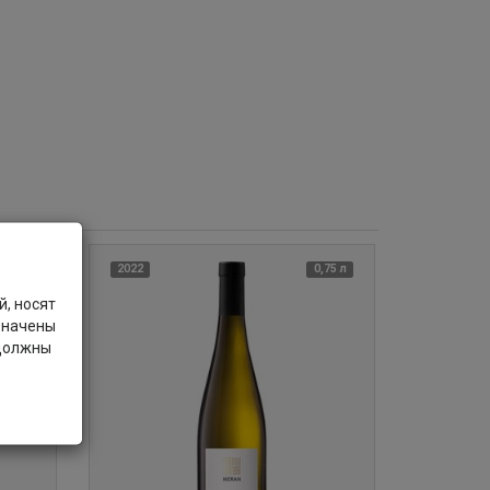
0,75 л
2022
0,75 л
, носят
значены
 должны