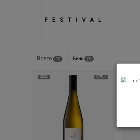
Всего
Вино
(7)
(7)
2022
0,75 л
2022