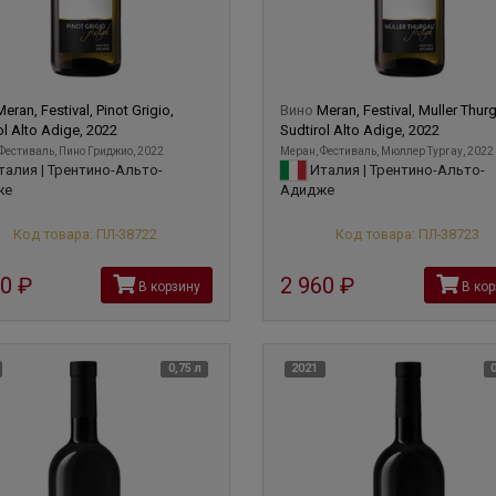
eran, Festival, Pinot Grigio,
Вино
Meran, Festival, Muller Thur
ol Alto Adige, 2022
Sudtirol Alto Adige, 2022
Фестиваль, Пино Гриджио, 2022
Меран, Фестиваль, Мюллер Тургау, 2022
алия | Трентино-Альто-
Италия | Трентино-Альто-
же
Адидже
Код товара: ПЛ-38722
Код товара: ПЛ-38723
60
руб
2 960
руб
В корзину
В кор
0,75 л
2021