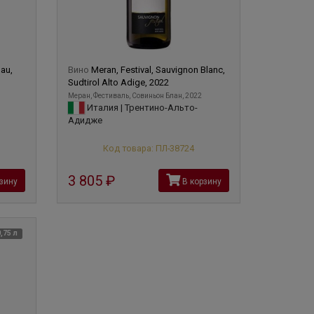
gau,
Вино
Meran, Festival, Sauvignon Blanc,
Sudtirol Alto Adige, 2022
Меран, Фестиваль, Совиньон Блан, 2022
Италия | Трентино-Альто-
Адидже
Код товара: ПЛ-38724
3 805
руб
зину
В корзину
0,75 л