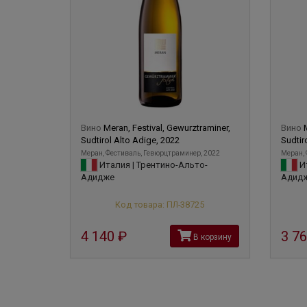
Вино
Meran, Festival, Gewurztraminer,
Вино
Sudtirol Alto Adige, 2022
Sudtir
Меран, Фестиваль, Гевюрцтраминер, 2022
Меран, 
Италия | Трентино-Альто-
Ит
Адидже
Адид
Код товара: ПЛ-38725
4 140
руб
3 7
В корзину