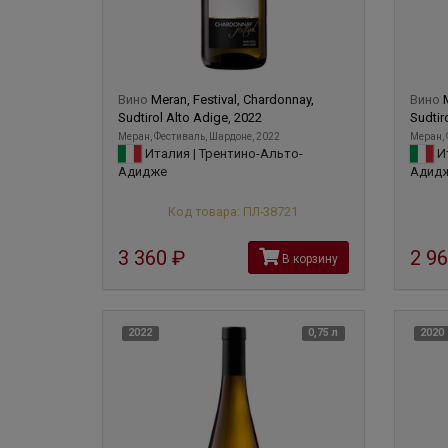
Вино
Meran, Festival, Chardonnay,
Вино
M
Sudtirol Alto Adige, 2022
Sudtir
Меран, Фестиваль, Шардоне, 2022
Меран, 
Италия | Трентино-Альто-
Ит
Адидже
Адид
Код товара: ПЛ-38721
3 360
руб
2 9
В корзину
2022
0,75 л
2020