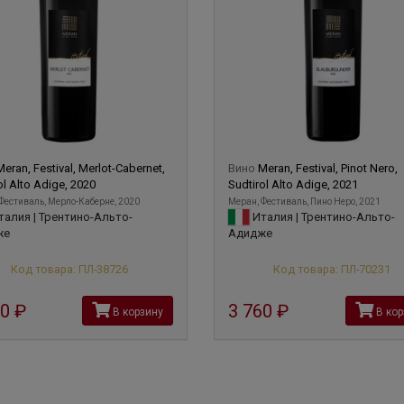
Meran, Festival, Merlot-Cabernet,
Вино
Meran, Festival, Pinot Nero,
ol Alto Adige, 2020
Sudtirol Alto Adige, 2021
Фестиваль, Мерло-Каберне, 2020
Меран, Фестиваль, Пино Неро, 2021
алия | Трентино-Альто-
Италия | Трентино-Альто-
же
Адидже
Код товара: ПЛ-38726
Код товара: ПЛ-70231
60
руб
3 760
руб
В корзину
В кор