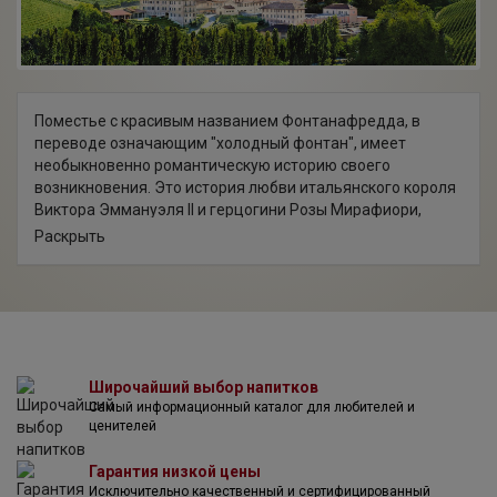
Поместье с красивым названием Фонтанафредда, в
переводе означающим "холодный фонтан", имеет
необыкновенно романтическую историю своего
возникновения. Это история любви итальянского короля
Виктора Эммануэля II и герцогини Розы Мирафиори,
которая родилась дочерью солдата. Увидев юную
Раскрыть
четырнадцатилетнюю красавицу, король полюбил её на
многие годы, а после смерти законной супруги, сделал
Розу контессой ди Мирафьори и Фонтанафредды и своей
женой. Несмотря на заключенный брак, дети Розы не
могли претендовать на трон и должны были сами
беспокоиться о своем будущем. Одним из прекрасных
подарков короля своей возлюбленной был охотничий
Широчайший выбор напитков
Самый информационный каталог для любителей и
заповедник Серралунга д’Альба. После смерти герцогини
ценителей
его унаследовал ее сын — герцог Эммануэле Альберто
ди Мирафьори. Несмотря на все свое великолепие,
Гарантия низкой цены
заповедник вряд ли мог прокормить сына монарха,
Исключительно качественный и сертифицированный