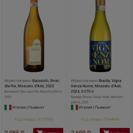
вписываются в винные карты лучших ресторанов и с
завидным постоянством получают высокие оценки
винных критиков. Всемирно известный Роберт Паркер
называет Fontanafredda "одним из великих имен
виноделия Пьемонта".
Игристое вино
Batasiolo, Bosc
Игристое вино
Braida, Vigna
dla Rei, Moscato d’Asti, 2023
Senza Nome, Moscato d'Asti,
2024, 0.375 л.
Батазиоло, Боск дла Рей, Москато д'Асти,
2023
Браида, Винья Сенца Номе, Москато
д'Асти, 2024
Италия | Пьемонт
Италия | Пьемонт
Код товара: ЛГ-25162
Код товара: СЛ-44683