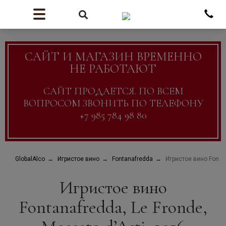
САЙТ И МАГАЗИН ВРЕМЕННО
НЕ РАБОТАЮТ
САЙТ ПРОДАЕТСЯ. ПО ВСЕМ
ВОПРОСОМ ЗВОНИТЬ ПО ТЕЛЕФОНУ
+7 985 784 98 80
GlobalAlco
Игристое вино
Fontanafredda
Игристое вино Fontan
Игристое вино
Fontanafredda, Le Fronde,