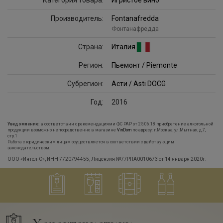
Категория товара:
Игристое вино
Производитель:
Fontanafredda
Фонтанафредда
Страна:
Италия
Регион:
Пьемонт / Piemonte
Субрегион:
Асти / Asti DOCG
Год:
2016
Уведомление:
в соответствии с рекомендациями ФС РАР от 25.06.18 приобретение алкогольной
продукции возможно непосредственно в магазине
VinDom
по адресу: г.Москва, ул.Мытная, д.7,
стр.1
Работа с юридическим лицам осуществляется в соответствии с действующим
законодательством.
ООО «Интел-С», ИНН 7720794455, Лицензия №77РПА0010673 от 14 января 2020г.