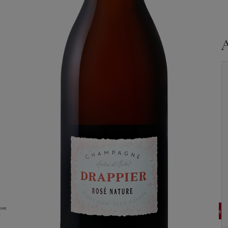
Шампанское
Шампанское
Champagne Secret,
Champagne Secret,
Rose Brut, in gift box
Rose Brut
ние
16 640
руб
16 190
руб
В корзину
В корзину
: