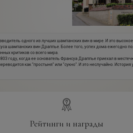
зводитель одного из лучших шампанских вин в мире. И это высоко
уса шампанских вин Драппье. Более того, успех дома ежегодно 
нных критиков со всего мира.
03 году, когда ее основатель Франсуа Драппье приехал в местеч
ереводится как "простыня" или "сукно". И это неслучайно. Истори
или такую фамилию. В 1930 году Жорж Колло, дед управляющего н
а что получил шутливое прозвище "Отец Пино". Сегодня сорту Пин
, например, вошедший в историю небывалый мороз в 1957 году, ко
 компании смогли преодолеть, найдя выход в посадке более морозо
Драппье внесла идею выпускать розовое шампанское. Такое нов
 шампанское Drappier стало популярным не только в родной Шампа
йский дворец.
раппье, где выдерживается знаменитое шампанское. Дело в том, 
основать здесь монастырь. Сегодня управление компании сосредо
Рейтинги и награды
ак уже подрастает их смена — юные Шарлин, Гюго и Антуан.