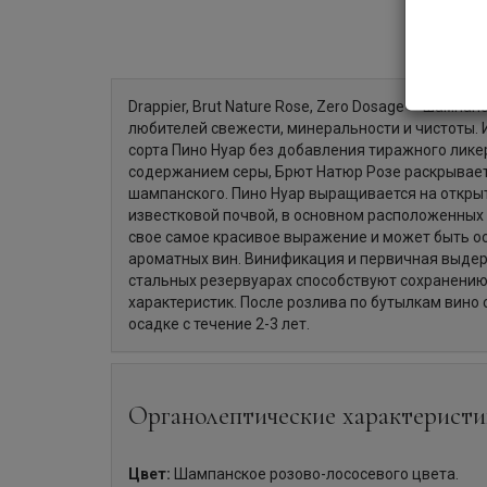
Drappier, Brut Nature Rose, Zero Dosage — шампан
любителей свежести, минеральности и чистоты. 
сорта Пино Нуар без добавления тиражного ликер
содержанием серы, Брют Натюр Розе раскрывает
шампанского. Пино Нуар выращивается на откры
известковой почвой, в основном расположенных 
свое самое красивое выражение и может быть о
ароматных вин. Винификация и первичная выде
стальных резервуарах способствуют сохранению
характеристик. После розлива по бутылкам вино
осадке с течение 2-3 лет.
Органолептические характеристи
Цвет:
Шампанское розово-лососевого цвета.