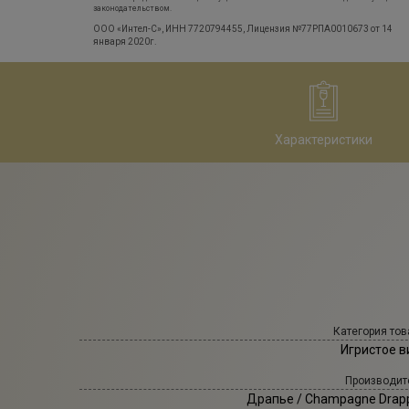
законодательством.
ООО «Интел-С», ИНН 7720794455, Лицензия №77РПА0010673 от 14
января 2020г.
Характеристики
Категория тов
Игристое в
Производит
Драпье
/ Champagne Drapp