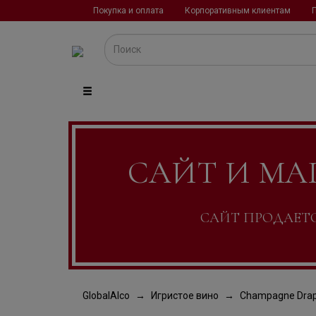
Покупка и оплата
Корпоративным клиентам
САЙТ И МА
САЙТ ПРОДАЕТСЯ
GlobalAlco
Игристое вино
Champagne Drap