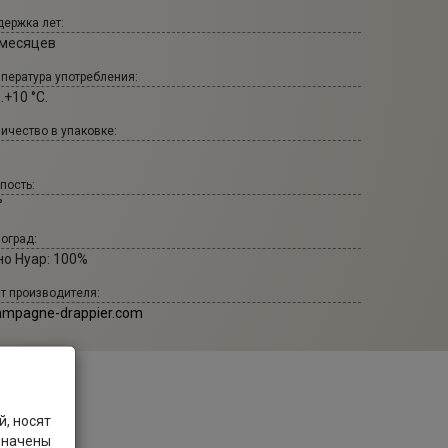
ержка лет:
 месяцев
пература употребления:
..+10 °С.
ичество в упаковке:
пость:
°
оград:
но Нуар: 100%
т производителя:
ampagne-drappier.com
, носят
значены