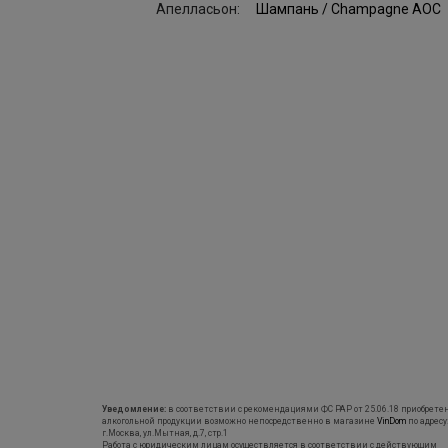
Апелласьон:
Шампань / Champagne AOC
Уведомление:
в соответствии с рекомендациями ФС РАР от 25.06.18 приобрете
алкогольной продукции возможно непосредственно в магазине
VinDom
по адресу
г.Москва, ул.Мытная, д.7, стр.1
Работа с юридическим лицам осуществляется в соответствии с действующим