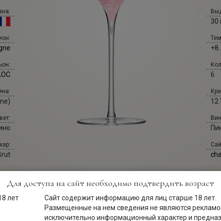
ана:
Выд
30
Тем
ион:
+8.
gne
Кол
ьон:
6
AOC
Кре
ина:
12 
ne)
Вин
вет:
Пи
ино
Сай
хар:
ch
Brut
Для доступа на сайт необходимо подтвердить возраст
Сайт содержит информацию для лиц старше 18 лет.
Размещенные на нем сведения не являются рекламой
исключительно информационный характер и предна