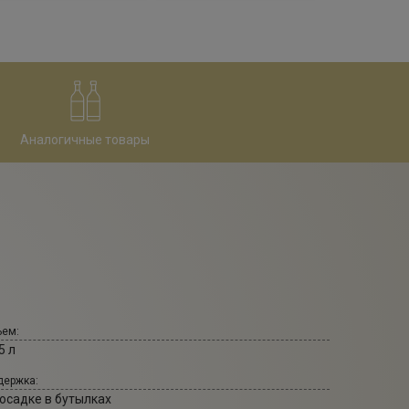
Аналогичные товары
ем:
5 л
ержка:
 осадке в бутылках