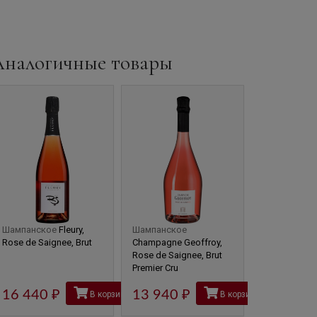
Аналогичные товары
Шампанское
Fleury,
Шампанское
Шампанское
Rose de Saignee, Brut
Champagne Geoffroy,
Champagne G
Rose de Saignee, Brut
Rose de Saig
Premier Cru
Premier Cru, i
16 440
руб
13 940
руб
14 390
В корзину
В корзину