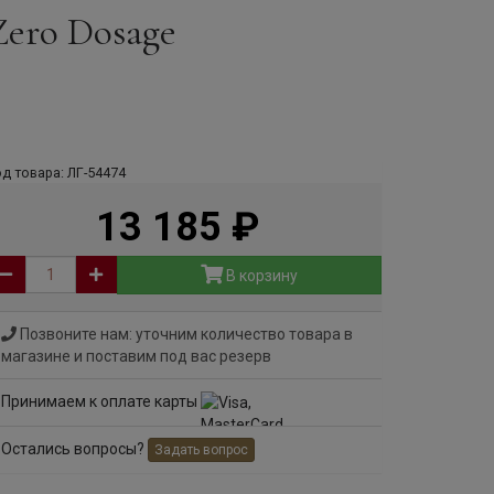
Zero Dosage
д товара: ЛГ-54474
13 185
руб
В корзину
Позвоните нам: уточним количество товара в
магазине и поставим под вас резерв
Принимаем к оплате карты
Остались вопросы?
Задать вопрос