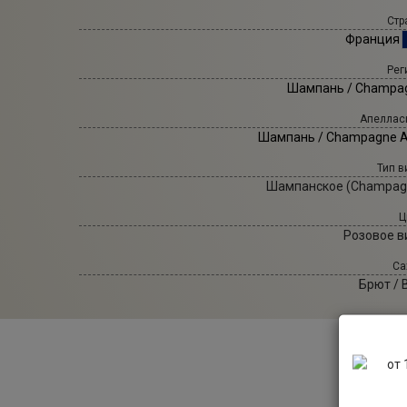
Стр
Франция
Рег
Шампань / Champa
Апеллас
Шампань / Champagne 
Тип в
Шампанское (Champag
Ц
Розовое в
Са
Брют / 