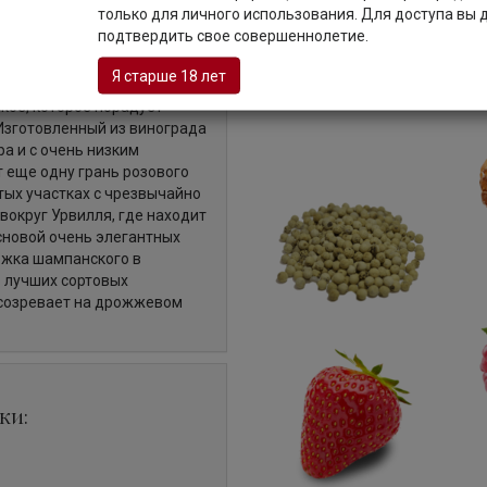
Описание
только для личного использования. Для доступа вы
подтвердить свое совершеннолетие.
Я старше 18 лет
ское, которое порадует
Изготовленный из винограда
а и с очень низким
 еще одну грань розового
тых участках с чрезвычайно
вокруг Урвилля, где находит
сновой очень элегантных
ржка шампанского в
 лучших сортовых
 созревает на дрожжевом
ки: