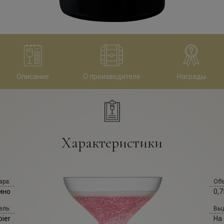
Описание
О производителе
Награды
Характеристики
ара:
Объ
ино
0,7
ель:
Выд
ier
На