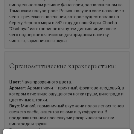
винодельческом регионе Фанагория, расположенном на
Таманском полуострове. Регион получил свое название в
честь греческого поселения, которое существовало на
берегу Черного моря в 542 году до нашей эры. Chacha
"Osobaya" изготавливается путем дистилляции после
чего подвергается очистке для придания напитку
чистого, гармоничного вкуса.
Органолептические характеристики:
Цвет:
Чача прозрачного цвета.
Аромат:
Аромат чачи — приятный, фруктово-плодовый, в
котором отчетливо ощущаются нотки груши, винограда и
цветочные штрихи.
Вкус:
Мягкий, гармоничный вкус чачи полон легких тонов
свежего хлеба, акцентов изюма и сухофруктов. В
продолжительном послевкусии раскрываются нотки
винограда и груши.
Гастрономия:
Чачу лучше всего подавать к пряным