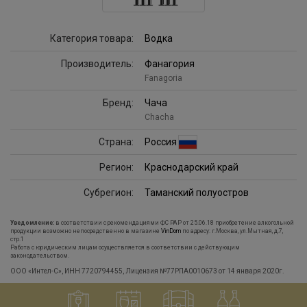
Категория товара:
Водка
Производитель:
Фанагория
Fanagoria
Бренд:
Чача
Chacha
Страна:
Россия
Регион:
Краснодарский край
Субрегион:
Таманский полуостров
Уведомление:
в соответствии с рекомендациями ФС РАР от 25.06.18 приобретение алкогольной
продукции возможно непосредственно в магазине
VinDom
по адресу: г.Москва, ул.Мытная, д.7,
стр.1
Работа с юридическим лицам осуществляется в соответствии с действующим
законодательством.
ООО «Интел-С», ИНН 7720794455, Лицензия №77РПА0010673 от 14 января 2020г.