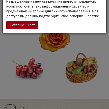
Размещенные на нем сведения не являются рекламой,
кухни, соленьям, мясу, горячим блюдам, а также блюдам
носят исключительно информационный характер и
кавказской кухни.
предназначены только для личного использования. Для
доступа вы должны подтвердить свое совершеннолетие.
Я старше 18 лет