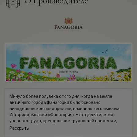
О производителе
Минуло более полувека с того дня, когда на земле
античного города Фанагория было основано
винодельческое предприятие, названное его именем.
История компании «Фанагория» – это десятилетия
упорного труда, преодоление трудностей времени и,
конечно, яркие достижения.
Раскрыть
Сегодня «Фанагория» – это одно из крупнейших