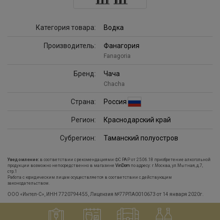
Категория товара:
Водка
Производитель:
Фанагория
Fanagoria
Бренд:
Чача
Chacha
Страна:
Россия
Регион:
Краснодарский край
Субрегион:
Таманский полуостров
Уведомление:
в соответствии с рекомендациями ФС РАР от 25.06.18 приобретение алкогольной
продукции возможно непосредственно в магазине
VinDom
по адресу: г.Москва, ул.Мытная, д.7,
стр.1
Работа с юридическим лицам осуществляется в соответствии с действующим
законодательством.
ООО «Интел-С», ИНН 7720794455, Лицензия №77РПА0010673 от 14 января 2020г.