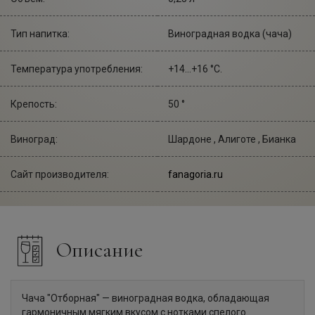
Тип напитка:
Виноградная водка (чача)
Температура употребления:
+14...+16 °С.
Крепость:
50 °
Виноград:
Шардоне , Алиготе , Бианка
Сайт производителя:
fanagoria.ru
Описание
Чача "Отборная" — виноградная водка, обладающая
гармоничным мягким вкусом с нотками спелого