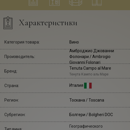
Характеристики
Категория товара:
Вино
Амброджио Джованни
Производитель:
Фолонари
/ Ambrogio
Giovanni Folonari
Tenuta Campo al Mare
Бренд:
Тенута Кампо аль Маре
Италия
Страна:
Регион:
Тоскана / Toscana
Субрегион:
Болгери / Bolgheri DOC
Географического
Тип вина: