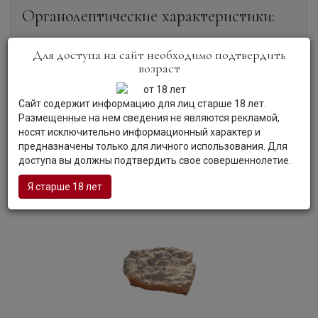
Органолептические характеристики:
Для доступа на сайт необходимо подтвердить
Цвет:
Вино яркого соломенно-желтого цвета.
возраст
Аромат:
Приятный, деликатный аромат вина сочетает в
своей палитре ноты извести, белого персика,
экзотических фруктов, боярышника и листьев томата.
Сайт содержит информацию для лиц старше 18 лет.
Вкус:
Вино легко пить благодаря хрустящей, сочной
Размещенные на нем сведения не являются рекламой,
кислотности, доминирующей в его вкусе. Свежее,
носят исключительно информационный характер и
напряженное послевкусие завершается изысканными
предназначены только для личного использования. Для
нотами минералов и лимонной цедры.
доступа вы должны подтвердить свое совершеннолетие.
Гастрономия:
Вино подают как аперитив или с рыбными
блюдами и морепродуктами.
Я старше 18 лет