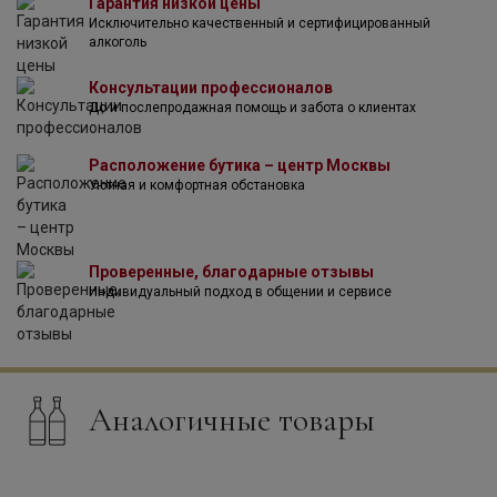
Гарантия низкой цены
– Поместье Tenuta Campo al Mare, выпускающее вина
Исключительно качественный и сертифицированный
Болгери, Верментино и Розато;
алкоголь
– Поместье Tenuta TorCalvano Gracciano, выпускающее
вина Нобиле ди Монтепульчано, Россо ди
Консультации профессионалов
Монтепульчано;
До и послепродажная помощь и забота о клиентах
– Поместье Tenuta Vigne a Porrona, выпускающее вина
Монтекукко, Мореллино, Сира, Мерло.
Вина Амброджо и Джованни Фолонари имеют
Расположение бутика – центр Москвы
современный стиль, при этом каждое из вин имеет ярко
Уютная и комфортная обстановка
выраженную территориальную индивидуальность.
Проверенные, благодарные отзывы
Индивидуальный подход в общении и сервисе
Аналогичные товары