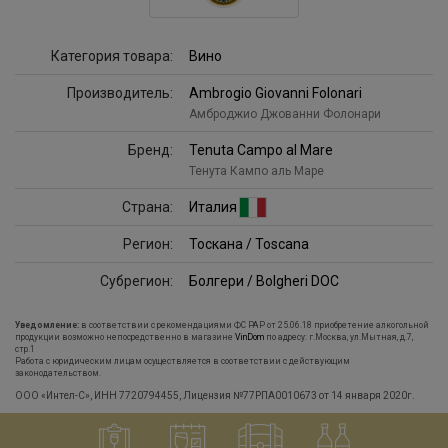
Категория товара:
Вино
Производитель:
Ambrogio Giovanni Folonari
Амброджио Джованни Фолонари
Бренд:
Tenuta Campo al Mare
Тенута Кампо аль Маре
Страна:
Италия
Регион:
Тоскана / Toscana
Субрегион:
Болгери / Bolgheri DOC
Уведомление:
в соответствии с рекомендациями ФС РАР от 25.06.18 приобретение алкогольной
продукции возможно непосредственно в магазине
VinDom
по адресу: г.Москва, ул.Мытная, д.7,
стр.1
Работа с юридическим лицам осуществляется в соответствии с действующим
законодательством.
ООО «Интел-С», ИНН 7720794455, Лицензия №77РПА0010673 от 14 января 2020г.