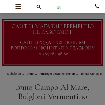
САЙТ И МАГАЗИН ВРЕМЕННО
НЕ РАБОТАЮТ
САЙТ ПРОДАЕТСЯ. ПО ВСЕМ
ВОПРОСОМ ЗВОНИТЬ ПО ТЕЛЕФОНУ
+7 985 784 98 80
GlobalAlco
Вино
Ambrogio Giovanni Folonari
Tenuta Campo al 
Вино Campo Al Mare,
Bolgheri Vermentino