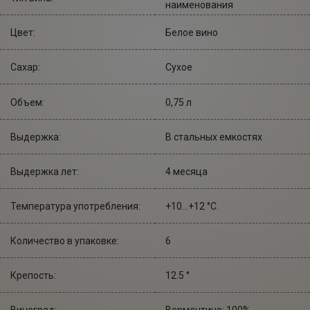
наименования
Цвет:
Белое вино
Сахар:
Сухое
Объем:
0,75 л
Выдержка:
В стальных емкостях
Выдержка лет:
4 месяца
Температура употребления:
+10...+12 °С.
Количество в упаковке:
6
Крепость:
12.5 °
Виноград:
Верментино: 100%