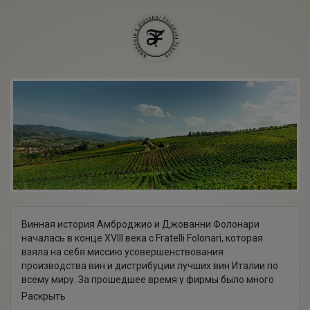
Винная история Амброджио и Джованни Фолонари
началась в конце XVIII века с Fratelli Folonari, которая
взяла на себя миссию усовершенствования
производства вин и дистрибуции лучших вин Италии по
всему миру. За прошедшее время у фирмы было много
взлетов и падений, разных владельцев, но до сих пор
Раскрыть
Фолонари является одной из самых представительных