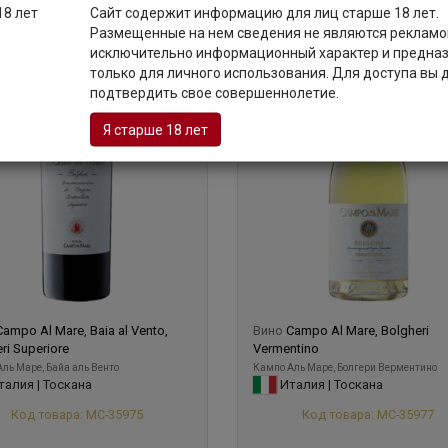
Сайт содержит информацию для лиц старше 18 лет.
0,75 л
Размещенные на нем сведения не являются рекламой
исключительно информационный характер и предна
только для личного использования. Для доступа вы
подтвердить свое совершеннолетие.
Я старше 18 лет
Campo Al Mare, Baia al Vento,
Вино
Campo Al Mare, Bolgheri
ri Superiore
Vermentino
ль Маре, Байа аль Венто
Кампо Аль Маре, Болгери Верментино
алия | Тоскана
Италия | Тоскана
Код товара: МС-35975
Код товара: МС-35977