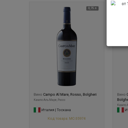
0,75 л
Вино
Campo Al Mare, Rosso, Bolgheri
Вино
Bolghe
Кампо Аль Маре, Россо
Кампо А
Италия | Тоскана
Ит
Код товара: МС-35974