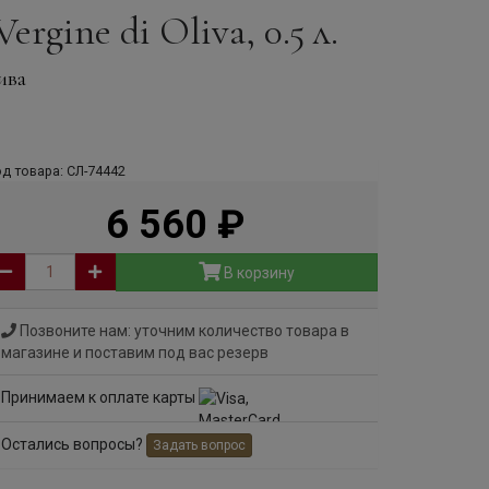
ergine di Oliva, 0.5 л.
ива
д товара: СЛ-74442
6 560
руб
В корзину
Позвоните нам: уточним количество товара в
магазине и поставим под вас резерв
Принимаем к оплате карты
Остались вопросы?
Задать вопрос