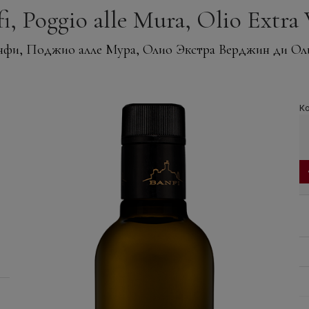
 Poggio alle Mura, Olio Extra V
нфи, Поджио алле Мура, Олио Экстра Верджин ди Ол
Ко