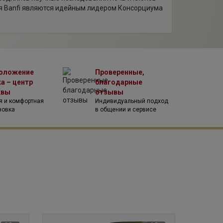
ня Banfi являются идейным лидером Консорциума
 Монтальчино. Castello Banfi четырежды
яйство года» (в мировых масштабах) по версии
nItaly и одиннадцать раз «Лучшее хозяйство
оложение
Проверенные,
а – центр
благодарные
квы
отзывы
я и комфортная
Индивидуальный подход
новка
в общении и сервисе