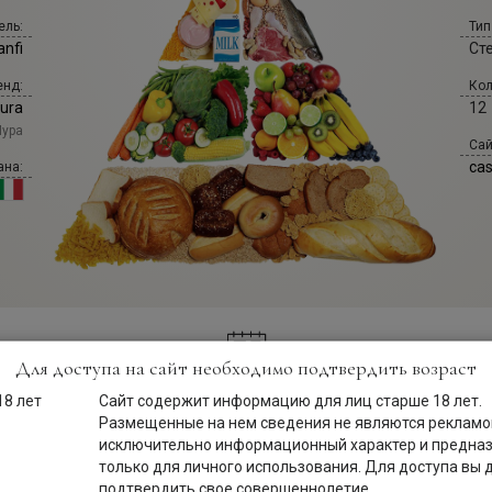
ель:
Тип
anfi
Ст
енд:
Кол
Mura
12
Мура
Сай
cas
ана:
Для доступа на сайт необходимо подтвердить возраст
Сайт содержит информацию для лиц старше 18 лет.
Описание
Размещенные на нем сведения не являются рекламой
исключительно информационный характер и предна
только для личного использования. Для доступа вы
подтвердить свое совершеннолетие.