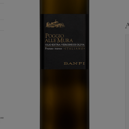
Оливковое масло
Оливковое масло
Olio
Bertinga, Green Label,
dell'Ornellaia, Extra
Olio Extra Vergine di
Vergine, in gift box, 0.5
Oliva, 0.1 л.
л.
Уточните наличие и
Уточните наличие и
ние
:
цену
цену