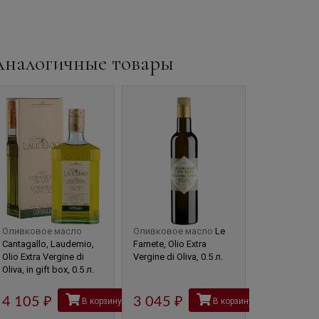
Аналогичные товары
Оливковое масло
Оливковое масло
Le
Оливковое 
Cantagallo, Laudemio,
Farnete, Olio Extra
Barone Ricaso
Olio Extra Vergine di
Vergine di Oliva, 0.5 л.
Castello di Br
Oliva, in gift box, 0.5 л.
Vergine di Oli
Classico, 0.5 
4 105
руб
3 045
руб
В корзину
В корзину
1 655