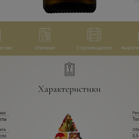
истики
Описание
О производителе
Аналоги
Характеристики
ара:
Рег
кты
То
кта:
Объ
сло
0,5