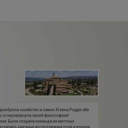
риобрела хозяйство и замок XI века Poggio alle
о, и перевернула своей философией
она. Была создана команда из местных
водились научные исследования почв и клонов