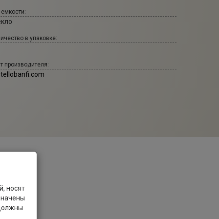
 емкости:
екло
ичество в упаковке:
т производителя:
tellobanfi.com
, носят
значены
 должны