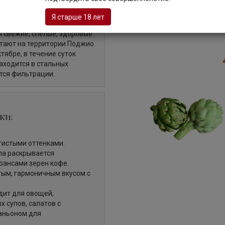
va — оливковое масло "экстра
Я старше 18 лет
е превосходный аромат и
я свежие, спелые, здоровые
стают на территории Поджио
тябре, в течение суток
аходится в стальных
тся фильтрации.
ки:
тистыми оттенками.
ла раскрывается
юансами зерен кофе.
тым, гармоничным вкусом с
дит для овощей,
 супов, салатов с
аньоном для