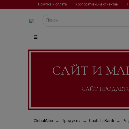
Покупка и оплата
Корпоративным клиентам
САЙТ И МА
САЙТ ПРОДАЕТСЯ
GlobalAlco
Продукты
Castello Banfi
Pog