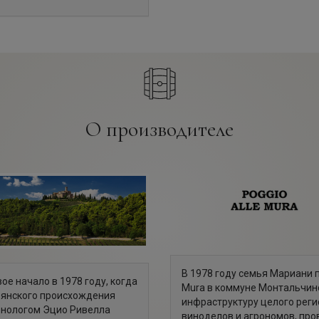
О производителе
В 1978 году семья Мариани п
вое начало в 1978 году, когда
Mura в коммуне Монтальчин
ьянского происхождения
инфраструктуру целого реги
энологом Эцио Ривелла
виноделов и агрономов, про