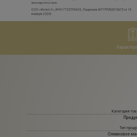
законодательством.
ООО «Интел-С», ИНН 7720794455, Лицензия №77РПА0010673 от 14
января 2020г.
Характер
Категория тов
Проду
Тип проду
Оливковое ма