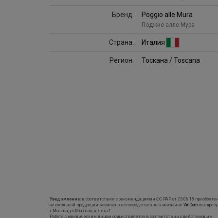
Бренд:
Poggio alle Mura
Поджио алле Мура
Страна:
Италия
Регион:
Тоскана / Toscana
Уведомление:
в соответствии с рекомендациями ФС РАР от 25.06.18 приобрете
алкогольной продукции возможно непосредственно в магазине
VinDom
по адресу
г.Москва, ул.Мытная, д.7, стр.1
Работа с юридическим лицам осуществляется в соответствии с действующим