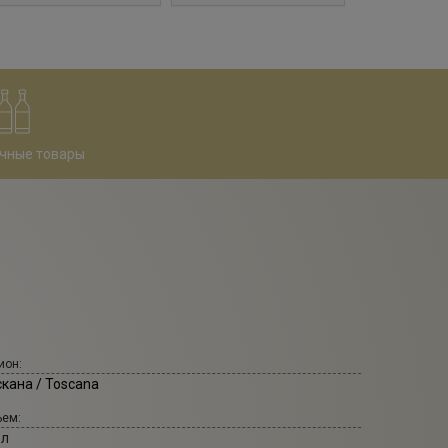
чные товары
ион:
скана / Toscana
ем:
 л