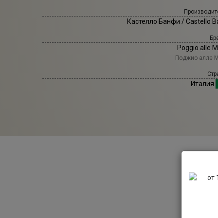
Производит
Кастелло Банфи
/ Castello B
Бр
Poggio alle 
Поджио алле 
Стр
Италия