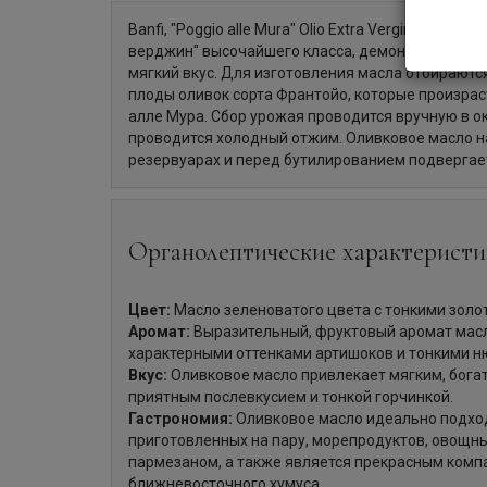
Banfi, "Poggio alle Mura" Olio Extra Vergine di Oli
верджин" высочайшего класса, демонстрирующе
мягкий вкус. Для изготовления масла отбираютс
плоды оливок сорта Франтойо, которые произра
алле Мура. Сбор урожая проводится вручную в ок
проводится холодный отжим. Оливковое масло н
резервуарах и перед бутилированием подвергае
Органолептические характеристи
Цвет:
Масло зеленоватого цвета с тонкими золо
Аромат:
Выразительный, фруктовый аромат мас
характерными оттенками артишоков и тонкими н
Вкус:
Оливковое масло привлекает мягким, бога
приятным послевкусием и тонкой горчинкой.
Гастрономия:
Оливковое масло идеально подхо
приготовленных на пару, морепродуктов, овощных
пармезаном, а также является прекрасным комп
ближневосточного хумуса.