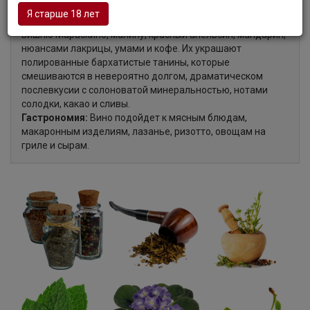
соблазнительный, утонченный, с теплыми землистыми
Я старше 18 лет
нотами, оттенками спелых фруктов и ягод, включая
вишню Мараскино, малину, красный апельсин, мандарин,
нюансами лакрицы, умами и кофе. Их украшают
полированные бархатистые танины, которые
смешиваются в невероятно долгом, драматическом
послевкусии с солоноватой минеральностью, нотами
солодки, какао и сливы.
Гастрономия:
Вино подойдет к мясным блюдам,
макаронным изделиям, лазанье, ризотто, овощам на
гриле и сырам.