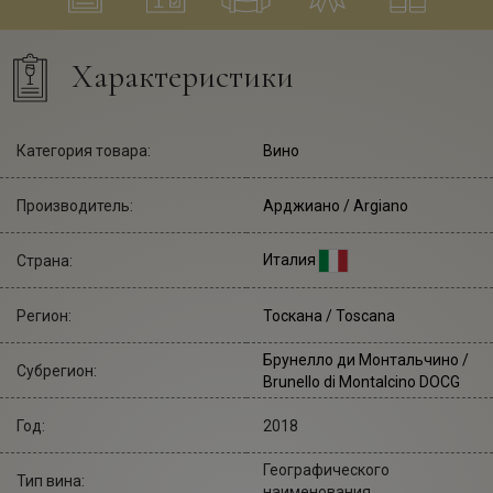
Характеристики
Категория товара:
Вино
Производитель:
Арджиано
/ Argiano
Италия
Страна:
Регион:
Тоскана / Toscana
Брунелло ди Монтальчино /
Субрегион:
Brunello di Montalcino DOCG
Год:
2018
Географического
Тип вина:
наименования