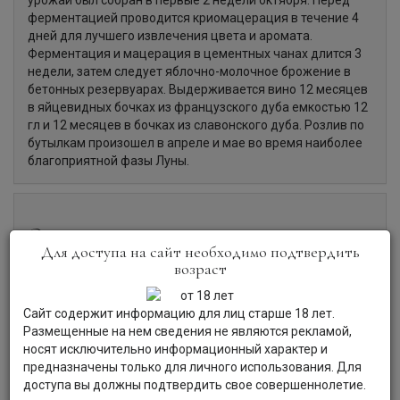
урожай был собран в первые 2 недели октября. Перед
ферментацией проводится криомацерация в течение 4
дней для лучшего извлечения цвета и аромата.
Ферментация и мацерация в цементных чанах длится 3
недели, затем следует яблочно-молочное брожение в
бетонных резервуарах. Выдерживается вино 12 месяцев
в яйцевидных бочках из французского дуба емкостью 12
гл и 12 месяцев в бочках из славонского дуба. Розлив по
бутылкам произошел в апреле и мае во время наиболее
благоприятной фазы Луны.
Органолептические характеристики:
Для доступа на сайт необходимо подтвердить
возраст
Цвет:
Вино насыщенного рубиново-красного цвета.
Аромат:
Роскошный, сложный аромат вина наполнен
Сайт содержит информацию для лиц старше 18 лет.
тонами ладана, черной вишни, свежих
Размещенные на нем сведения не являются рекламой,
средиземноморских трав и сладкого табака, нотами
носят исключительно информационный характер и
фиалки, ментола, лесных ягод и специй, нюансами
предназначены только для личного использования. Для
вешенок, маслин и цитрусового масла.
доступа вы должны подтвердить свое совершеннолетие.
Вкус:
Вкус вина насыщенный, плотный, глубокий,