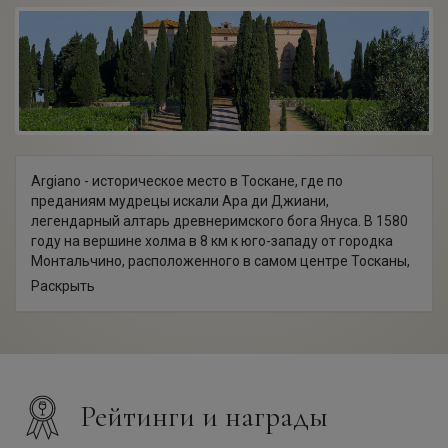
Argiano - историческое место в Тоскане, где по
преданиям мудрецы искали Ара ди Джиани,
легендарный алтарь древнеримского бога Януса. В 1580
году на вершине холма в 8 км к юго-западу от городка
Монтальчино, расположенного в самом центре Тосканы,
был построен замок Argiano. На протяжении более
Раскрыть
четырех веков замком владели представители местной
знати, а выращиваемый здесь виноград использовался
для собственного потребления. Только после Второй
мировой войны виноделие стало играть важную
коммерческую роль в регионе.
В 1992 году замок Argiano приобрела графиня Нойэми
Рейтинги и награды
Мароне Чинзано. С ее приходом началась вторая жизнь
старинного поместья, а производимые здесь вина, по