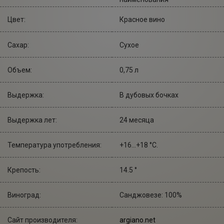
Цвет:
Красное вино
Сахар:
Сухое
Объем:
0,75 л
Выдержка:
В дубовых бочках
Выдержка лет:
24 месяца
Температура употребления:
+16...+18 °С.
Крепость:
14.5 °
Виноград:
Санджовезе: 100%
Сайт производителя:
argiano.net