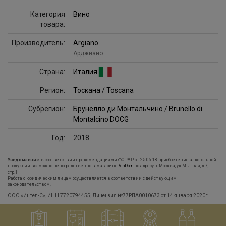
Категория
Вино
товара:
Производитель:
Argiano
Арджиано
Страна:
Италия
Регион:
Тоскана / Toscana
Субрегион:
Брунелло ди Монтальчино / Brunello di
Montalcino DOCG
Год:
2018
Уведомление:
в соответствии с рекомендациями ФС РАР от 25.06.18 приобретение алкогольной
продукции возможно непосредственно в магазине
VinDom
по адресу: г.Москва, ул.Мытная, д.7,
стр.1
Работа с юридическим лицам осуществляется в соответствии с действующим
законодательством.
ООО «Интел-С», ИНН 7720794455, Лицензия №77РПА0010673 от 14 января 2020г.