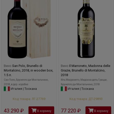
требует деликатного обращения, но при этом позволяет
получать выдающиеся вина - элегантные и сложные, с
отличным балансом танинов и кислотности.
Сегодня дело Джакомо Такиса продолжает Ганс
Виндинг-Диерс, винодел голландского происхождения с
опытом работы на лучших винодельнях Европы, Южной
Африки, Австралии и Южной Америки. Он считает, что
"для воплощения элегантного стиля, свойственного всем
великим винам, важно объединить в вине
характеристики винограда и терруара с минимальным
вмешательством в природные процессы", и видит в этом
свою основную задачу.
Вино
San Polo, Brunello di
Вино
Il Marroneto, Madonna delle
Montalcino, 2018, in wooden box,
Grazie, Brunello di Montalcino,
1.5 л.
2018
Сан Поло, Брунелло ди Монтальчино,
Иль Марронето, Мадонна дель Грацье,
2018, в дер. коробке
Брунелло ди Монтальчино, 2018
Италия | Тоскана
Италия | Тоскана
Код товара: ЛГ-27769
Код товара: ДТ-29893
43 290
руб
77 220
руб
В корзину
В корзину