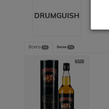
Всего
Виски
(1)
(1)
0,7 л