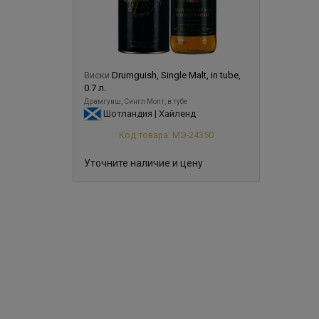
Виски
Drumguish, Single Malt, in tube,
0.7 л.
Драмгуиш, Сингл Молт, в тубе
Шотландия | Хайленд
Код товара: МЭ-24350
Уточните наличие и цену