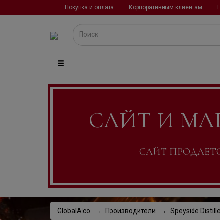
Покупка и оплата
Корпоративным клиентам
САЙТ И МА
САЙТ ПРОДАЕТСЯ
GlobalAlco
Производители
Speyside Distill