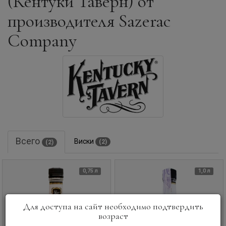
(Кентуки Таверн) от
производителя Sazerac
Company
Всего
Виски
(2)
(2)
0,75 л
1,0 л
Для доступа на сайт необходимо подтвердить
возраст