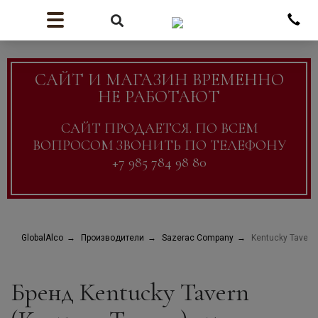
САЙТ И МАГАЗИН ВРЕМЕННО
НЕ РАБОТАЮТ
САЙТ ПРОДАЕТСЯ. ПО ВСЕМ
ВОПРОСОМ ЗВОНИТЬ ПО ТЕЛЕФОНУ
+7 985 784 98 80
GlobalAlco
Производители
Sazerac Company
Kentucky Tavern
Бренд Kentucky Tavern