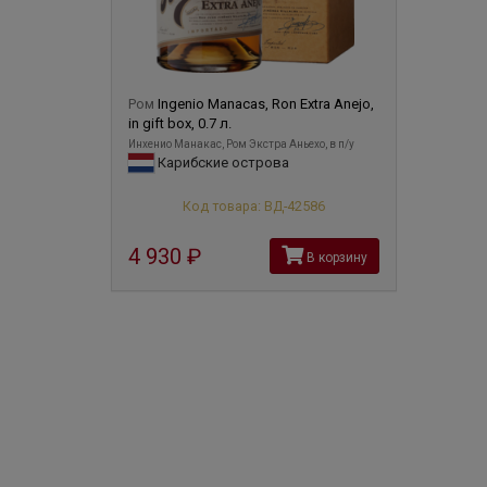
Ром
Ingenio Manacas, Ron Extra Anejo,
in gift box, 0.7 л.
Инхенио Манакас, Ром Экстра Аньехо, в п/у
Карибские острова
Код товара: ВД-42586
4 930
руб
В корзину