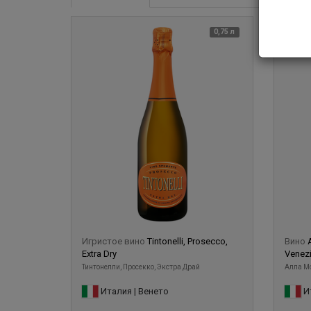
0,75 л
2023
Игристое вино
Tintonelli, Prosecco,
Вино
Extra Dry
Venezi
Тинтонелли, Просекко, Экстра Драй
Алла Мо
Италия | Венето
Ит