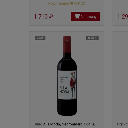
Код товара: ЛГ-54123
1 710
руб
1 2
В корзину
2023
0,75 л
Вино
Alla Moda, Negroamaro, Puglia,
Игрис