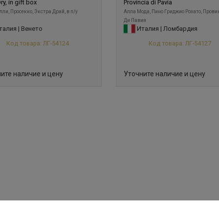
ry, in gift box
Provincia di Pavia
лли, Просекко, Экстра Драй, в п/у
Алла Мода, Пино Гриджио Розато, Прови
Ди Павия
алия | Венето
Италия | Ломбардия
Код товара: ЛГ-54124
Код товара: ЛГ-54127
ите наличие и цену
Уточните наличие и цену