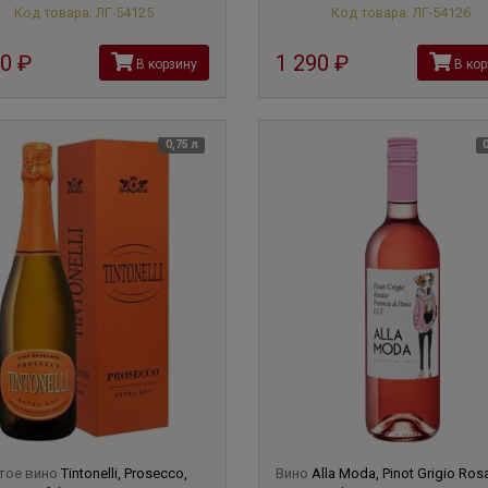
Код товара: ЛГ-54125
Код товара: ЛГ-54126
90
руб
1 290
руб
В корзину
В кор
0,75 л
тое вино
Tintonelli, Prosecco,
Вино
Alla Moda, Pinot Grigio Ros