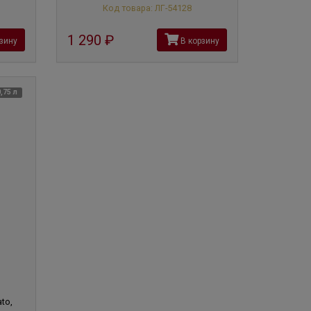
Код товара: ЛГ-54128
1 290
руб
зину
В корзину
0,75 л
ato,