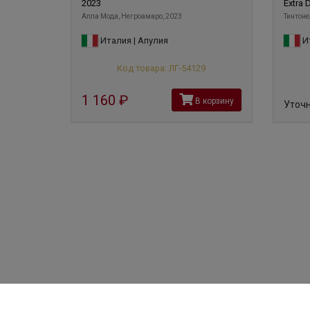
2023
Extra D
Алла Мода, Негроамаро, 2023
Тинтоне
Италия | Апулия
Ит
Код товара: ЛГ-54129
1 160
руб
В корзину
Уточн