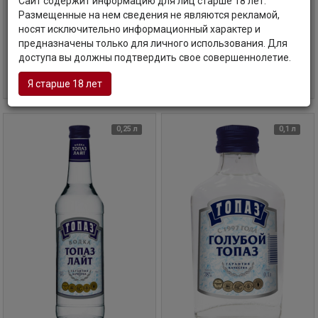
Сайт содержит информацию для лиц старше 18 лет.
Topaz, Lux
Topaz, Light
Размещенные на нем сведения не являются рекламой,
Россия | Московская
Россия | Московская
носят исключительно информационный характер и
область
область
предназначены только для личного использования. Для
Код товара: РТ-34112
Код товара: РТ-34113
доступа вы должны подтвердить свое совершеннолетие.
Уточните наличие и цену
Уточните наличие и цену
Я старше 18 лет
0,25 л
0,1 л