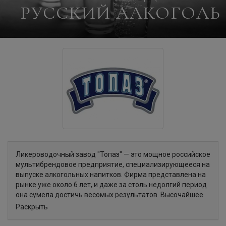
РУССКИЙ АЛКОГОЛЬ
Ликероводочный завод "Топаз" — это мощное российское
мультибрендовое предприятие, специализирующееся на
выпуске алкогольных напитков. Фирма представлена на
рынке уже около 6 лет, и даже за столь недолгий период
она сумела достичь весомых результатов. Высочайшее
качество продуктов, выпущенных под эгидой ЗАО
Раскрыть
"Топаз" подтверждено сертификатом от NQA (орган по
сертификации в Англии). Также, в скором времени,