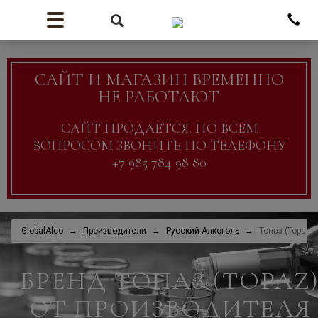
САЙТ И МАГАЗИН ВРЕМЕННО
НЕ РАБОТАЮТ
САЙТ ПРОДАЕТСЯ. ПО ВСЕМ
ВОПРОСОМ ЗВОНИТЬ ПО ТЕЛЕФОНУ
+7 985 784 98 80
GlobalAlco
Производители
Русский Алкоголь
Топаз (Topaz)
БРЕНД ТОПАЗ (TOPAZ
ОТ ПРОИЗВОДИТЕЛЯ