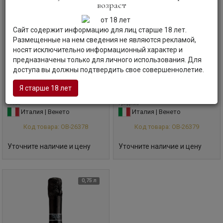
возраст
Сайт содержит информацию для лиц старше 18 лет.
Размещенные на нем сведения не являются рекламой,
носят исключительно информационный характер и
предназначены только для личного использования. Для
Игристое вино
Piera
Игристое вино
Piera
доступа вы должны подтвердить свое совершеннолетие.
Martellozzo, 075 Carati, Rose
Martellozzo, 075 Carati, Pinot
Cuvee
Grigio
Я старше 18 лет
Пьера Мартеллоццо, 075 Карати, Розе
Пьера Мартеллоццо, 075 Карати, Пино
Кюве
Гриджио
Италия | Венето
Италия | Венето
Код товара: ОВ-26378
Код товара: ОВ-26379
Уточните наличие и цену
Уточните наличие и цену
0,75 л