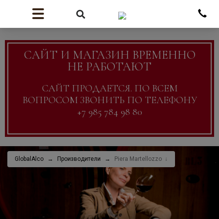
САЙТ И МАГАЗИН ВРЕМЕННО
НЕ РАБОТАЮТ
САЙТ ПРОДАЕТСЯ. ПО ВСЕМ
ВОПРОСОМ ЗВОНИТЬ ПО ТЕЛЕФОНУ
+7 985 784 98 80
GlobalAlco
Производители
Piera Martellozzo