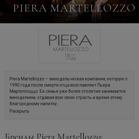
PIERA MARTELLOZZO
Piera Martellozzo — винодельческая компания, которую с
1990 года после смерти отца возглавляет Пьера
Мартеллоццо. Ее семья уже более столетия занимается
виноделием, отдавая всю свою страсть и время этому
благородному напитку.
В 2001 году компания приобрела виноградники в регионе
Раскрыть
Фриули Венеция Джулия. Начиная с 2007 года Piera
Martellozzo начала выпускать игристые вина с урожаев,
собранных в этой области. Это был большой риск для
Бренды Piera Martellozzo:
производителя, который полностью оправдал себя.