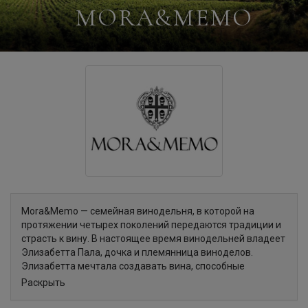
MORA&MEMO
Mora&Memo — семейная винодельня, в которой на
протяжении четырех поколений передаются традиции и
страсть к вину. В настоящее время винодельней владеет
Элизабетта Пала, дочка и племянница виноделов.
Элизабетта мечтала создавать вина, способные
выразить родную землю и характер самой женщины.
Раскрыть
Хозяйство расположено на юго-востоке Сардинии, на
холмах с видом на Кальяри и море. Виноградники