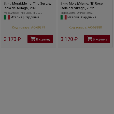
Вино
Mora&Memo, Tino Sur Lie,
Вино
Mora&Memo, "E" Rose,
Isola dei Nuraghi, 2020
Isola dei Nuraghi, 2022
Мора&Мемо, Тино Сюр Ли, 2020
Мора&Мемо, "Э" Розе, 2022
Италия | Сардиния
Италия | Сардиния
Код товара: АС-69379
Код товара: АС-69380
3 170
руб
3 170
руб
В корзину
В корзину