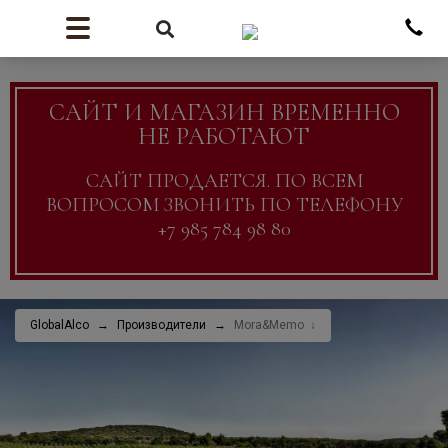
САЙТ И МАГАЗИН ВРЕМЕННО
НЕ РАБОТАЮТ
САЙТ ПРОДАЕТСЯ. ПО ВСЕМ
ВОПРОСОМ ЗВОНИТЬ ПО ТЕЛЕФОНУ
+7 985 784 98 80
GlobalAlco
Производители
Mora&Memo