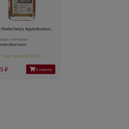
р
Charlie Parry's, Apple Bourbon,
арри'с, Эппл Бурбон
еликобритания
Код товара: АР-64610
15
руб
В корзину