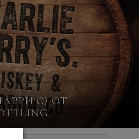
ПАРРИ'С) ОТ
OTTLING