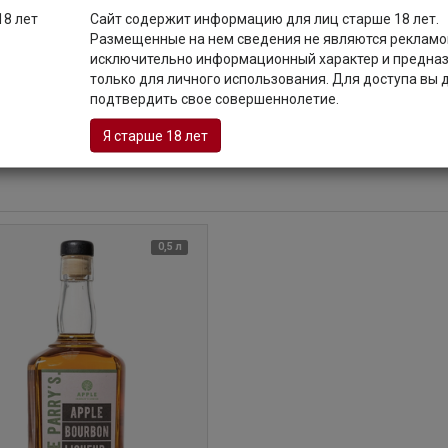
ie Parry's — личность, которую Вы никогда не забудете! Ассортимен
Сайт содержит информацию для лиц старше 18 лет.
я Энди Маллоуса. Он представлен прямолинейным современным б
Размещенные на нем сведения не являются рекламой
ом Уэльсе, и вдохновляющими, привлекательными ликерами, созд
исключительно информационный характер и предна
ный и обоснованный ассортимент спиртных напитков является ре
только для личного использования. Для доступа вы
поколений, которые имеют непосредственное отношение к самому
подтвердить свое совершеннолетие.
арху, гордому валлийцу и, прежде всего, семьянину. Сильный вкла
рыть
и Парри'с" — любопытный, восхитительный парадокс современности
Я старше 18 лет
е бурбона для проницательных ценителей. "Charlie Parry's" создан
0,5 л