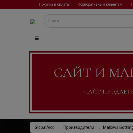
Покупка и оплата
Корпоративным клиентам
САЙТ И МА
САЙТ ПРОДАЕТСЯ
GlobalAlco
Производители
Mallows Bottlin