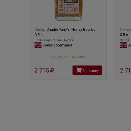
Ликер
Charlie Parry's, Honey Bourbon,
Лике
0.5 л.
0.5 л.
Чарли Парри'с, Хани Бурбон
Чарли П
Великобритания
В
Код товара: АР-64609
2 715
руб
2 7
В корзину