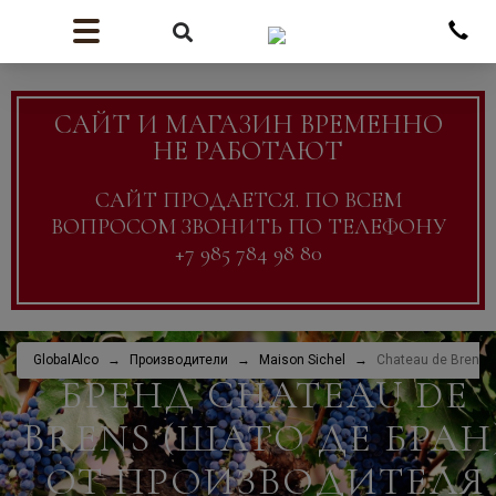
САЙТ И МАГАЗИН ВРЕМЕННО
НЕ РАБОТАЮТ
САЙТ ПРОДАЕТСЯ. ПО ВСЕМ
ВОПРОСОМ ЗВОНИТЬ ПО ТЕЛЕФОНУ
+7 985 784 98 80
GlobalAlco
Производители
Maison Sichel
Chateau de Brens 
БРЕНД CHATEAU DE
BRENS (ШАТО ДЕ БРАН
ОТ ПРОИЗВОДИТЕЛЯ