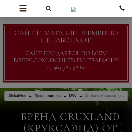
САЙТ И МАГАЗИН ВРЕМЕННО
НЕ РАБОТАЮТ
САЙТ ПРОДАЕТСЯ. ПО ВСЕМ
ВОПРОСОМ ЗВОНИТЬ ПО ТЕЛЕФОНУ
+7 985 784 98 80
GlobalAlco
Производители
KWV
Cruxland (Крукслэнд)
БРЕНД CRUXLAND
(КРУКСЛЭНД) ОТ