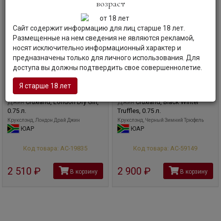
возраст
Сайт содержит информацию для лиц старше 18 лет.
Размещенные на нем сведения не являются рекламой,
носят исключительно информационный характер и
предназначены только для личного использования. Для
доступа вы должны подтвердить свое совершеннолетие.
Я старше 18 лет
Джин
Cruxland, London Dry Gin,
Джин
Cruxland, Black Winter
0.75 л.
Truffles, 0.75 л.
Крукслэнд, Лондон Драй Джин
Крукслэнд, Черный Зимний Трюфель
ЮАР
ЮАР
Код товара: АС-19835
Код товара: АС-59149
2 510
руб
2 900
руб
В корзину
В корзину