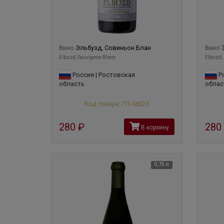
Вино
Эльбузд, Совиньон Блан
Вино
Elbuzd, Sauvignon Blanc
Elbuzd,
Россия | Ростовская
Ро
область
облас
Код товара: ГП-56025
280
руб
280
В корзину
0,75 л