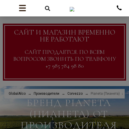
САЙТ И МАГАЗИН ВРЕМЕННО
НЕ РАБОТАЮТ
САЙТ ПРОДАЕТСЯ. ПО ВСЕМ
ВОПРОСОМ ЗВОНИТЬ ПО ТЕЛЕФОНУ
+7 985 784 98 80
GlobalAlco
Производители
Corvezzo
Pianeta (Пианета)
БРЕНД PIANETA
(ПИАНЕТА) ОТ
ПРОИЗВОДИТЕЛЯ