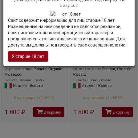
возраст
Сайт содержит информацию для лиц старше 18 лет.
Размещенные на нем сведения не являются рекламой,
носят исключительно информационный характер и
предназначены только для личного использования. Для
доступа вы должны подтвердить свое совершеннолетие.
Я старше 18 лет
Игристое вино
Pianeta, Organic
Игристое вино
Pianeta, Organic
Prosecco
Rosato
Пианета, Органик Просекко
Пианета, Органик Розато
Италия | Венето
Италия | Венето
Код товара: МС-58282
Код товара: МС-58283
1 800
руб
1 800
руб
В корзину
В корзину