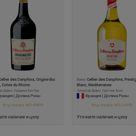
Cellier des Danphins, Origine Bio
Вино
Cellier des Danphins, Presti
, Cotes du Rhone
Blanc, Mediterranee
де Дофин, Ориджин Био Руж
Сельер де Дофин, Престиж, Блан
анция | Долина Роны
Франция | Долина Роны
Код товара: МЭ-49693
Код товара: МЭ-24959
ите наличие и цену
Уточните наличие и цену