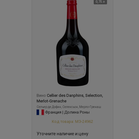
0,75 л
Вино
Cellier des Danphins, Selection,
Merlot-Grenache
Сельер де Дофин, Селексьон, Мерло-Гренаш
Франция | Долина Роны
Код товара: МЭ-24962
Уточните наличие и цену