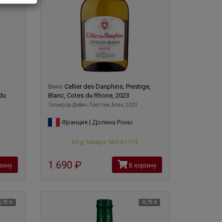
Вино
Cellier des Danphins, Prestige,
du
Blanc, Cotes du Rhone, 2023
Сельер де Дофин, Престиж, Блан, 2023
Франция | Долина Роны
Код товара: МЭ-61174
1 690
руб
зину
В корзину
0,75 л
0,75 л