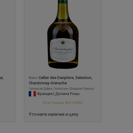
ge,
Вино
Cellier des Danphins, Selection,
Chardonnay-Grenache
Сельер де Дофин, Селексьон, Шардоне-Гренаш
Франция | Долина Роны
Код товара: МЭ-24960
Уточните наличие и цену