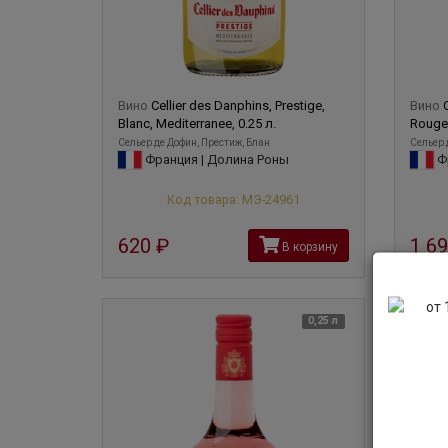
Униве
свыше
чемпи
Вино
Cellier des Danphins, Prestige,
Вино
Blanc, Mediterranee, 0.25 л.
Rouge,
Сельер де Дофин, Престиж, Блан
Сельер 
Франция | Долина Роны
Фр
Код товара: МЭ-24961
620
руб
1 6
В корзину
0,25 л
2022