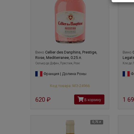
Вино
Cellier des Danphins, Prestige,
Вино
Rose, Mediterranee, 0.25 л.
Legats
Сельер де Дофин, Престиж, Розе
Кле де 
Франция | Долина Роны
Фр
Код товара: МЭ-24966
620
руб
1 6
В корзину
0,75 л