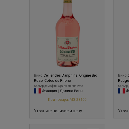
Вино
Cellier des Danphins, Origine Bio
Вино
Rose, Cotes du Rhone
Rouge
Сельер де Дофин, Ориджин Био Розе
Сельер 
Франция | Долина Роны
Фр
Код товара: МЭ-28160
Уточните наличие и цену
Уточн