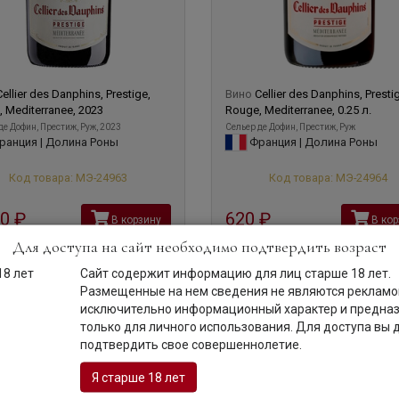
рситету Вина в городе Сюз-ля-Русс и поддерживая его мощную эн
 50 000 высокоточных анализов. Кроме того, компания традицион
онат Европы по фигурному катанию, гонки "Формулы 1", футбольн
Cellier des Danphins, Prestige,
Вино
Cellier des Danphins, Presti
 Mediterranee, 2023
Rouge, Mediterranee, 0.25 л.
де Дофин, Престиж, Руж, 2023
Сельер де Дофин, Престиж, Руж
анция | Долина Роны
Франция | Долина Роны
Код товара: МЭ-24963
Код товара: МЭ-24964
90
руб
620
руб
В корзину
В кор
Для доступа на сайт необходимо подтвердить возраст
Сайт содержит информацию для лиц старше 18 лет.
0,75 л
2023
Размещенные на нем сведения не являются рекламой
исключительно информационный характер и предна
только для личного использования. Для доступа вы
подтвердить свое совершеннолетие.
Я старше 18 лет