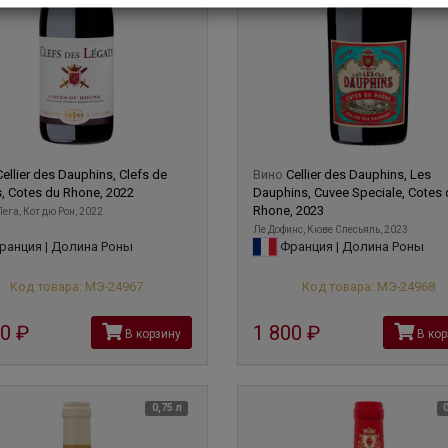
Cellier des Dauphins, Clefs de
Вино
Cellier des Dauphins, Les
, Cotes du Rhone, 2022
Dauphins, Cuvee Speciale, Cotes 
Rhone, 2023
Лега, Кот дю Рон, 2022
Ле Дофинс, Кюве Спесьяль, 2023
анция | Долина Роны
Франция | Долина Роны
Код товара: МЭ-24967
Код товара: МЭ-24968
90
руб
1 800
руб
В корзину
В кор
0,75 л