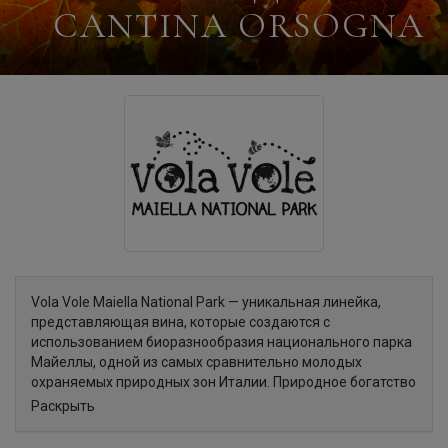
CANTINA ORSOGNA
Vola Vole Maiella National Park — уникальная линейка,
представляющая вина, которые создаются с
использованием биоразнообразия национального парка
Майеллы, одной из самых сравнительно молодых
охраняемых природных зон Италии. Природное богатство
Майеллы дает жизнь интересным, уникальным в своем
Раскрыть
роде винам. Все вина линейки имеют органический,
биодинамический и веганский сертификаты.