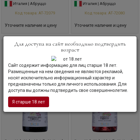
Италия | Абруццо
Италия | Абруццо
Код товара: АТ-72079
Код товара: АТ-72080
Уточните наличие и цену
Уточните наличие и цену
Для доступа на сайт необходимо подтвердить
0,75 л
0,75 л
возраст
Сайт содержит информацию для лиц старше 18 лет.
Размещенные на нем сведения не являются рекламой,
носят исключительно информационный характер и
предназначены только для личного использования. Для
доступа вы должны подтвердить свое совершеннолетие.
Я старше 18 лет