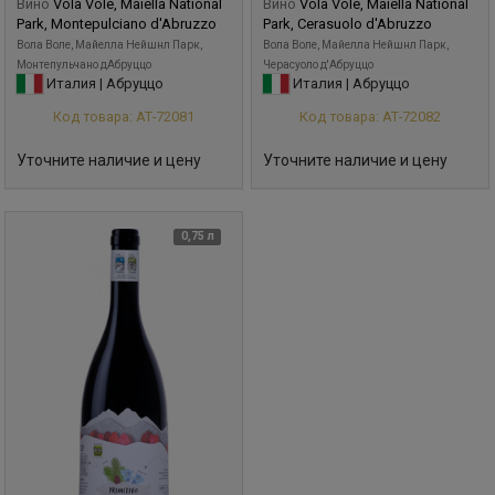
Вино
Vola Vole, Maiella National
Вино
Vola Vole, Maiella National
Park, Montepulciano d'Abruzzo
Park, Cerasuolo d'Abruzzo
Вола Воле, Майелла Нейшнл Парк,
Вола Воле, Майелла Нейшнл Парк,
Монтепульчано дАбруццо
Черасуоло д'Абруццо
Италия | Абруццо
Италия | Абруццо
Код товара: АТ-72081
Код товара: АТ-72082
Уточните наличие и цену
Уточните наличие и цену
0,75 л