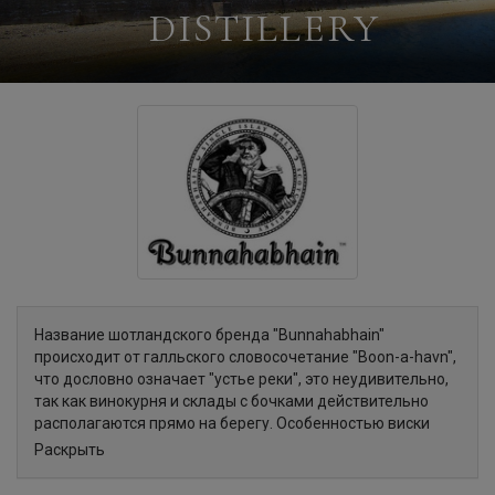
DISTILLERY
Название шотландского бренда "Bunnahabhain"
происходит от галльского словосочетание "Boon-a-havn",
что дословно означает "устье реки", это неудивительно,
так как винокурня и склады с бочками действительно
располагаются прямо на берегу. Особенностью виски
"Буннахавэн" является то, что при его производстве
Раскрыть
используется вода из родников, находящихся на
возвышенности и не проходящих через торфяники, и