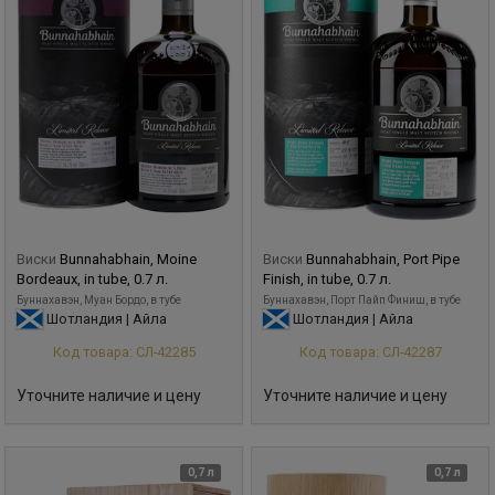
Виски
Bunnahabhain, Moine
Виски
Bunnahabhain, Port Pipe
Bordeaux, in tube, 0.7 л.
Finish, in tube, 0.7 л.
Буннахавэн, Муан Бордо, в тубе
Буннахавэн, Порт Пайп Финиш, в тубе
Шотландия | Айла
Шотландия | Айла
Код товара: СЛ-42285
Код товара: СЛ-42287
Уточните наличие и цену
Уточните наличие и цену
0,7 л
0,7 л