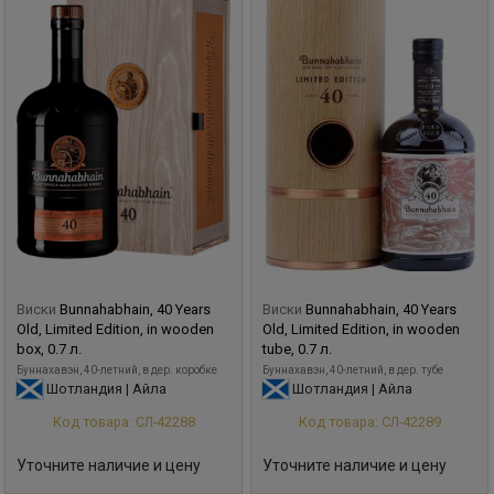
Виски
Bunnahabhain, 40 Years
Виски
Bunnahabhain, 40 Years
Old, Limited Edition, in wooden
Old, Limited Edition, in wooden
box, 0.7 л.
tube, 0.7 л.
Буннахавэн, 40-летний, в дер. коробке
Буннахавэн, 40-летний, в дер. тубе
Шотландия | Айла
Шотландия | Айла
Код товара: СЛ-42288
Код товара: СЛ-42289
Уточните наличие и цену
Уточните наличие и цену