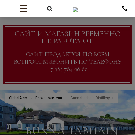
САЙТ И МАГАЗИН ВРЕМЕННО
НЕ РАБОТАЮТ
САЙТ ПРОДАЕТСЯ. ПО ВСЕМ
ВОПРОСОМ ЗВОНИТЬ ПО ТЕЛЕФОНУ
+7 985 784 98 80
GlobalAlco
Производители
Bunnahabhain Distillery
BUNNAHABHAIN