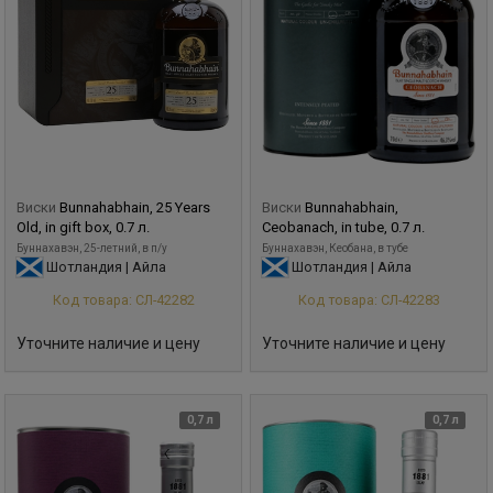
Виски
Bunnahabhain, 25 Years
Виски
Bunnahabhain,
Old, in gift box, 0.7 л.
Ceobanach, in tube, 0.7 л.
Буннахавэн, 25-летний, в п/у
Буннахавэн, Кеобана, в тубе
Шотландия | Айла
Шотландия | Айла
Код товара: СЛ-42282
Код товара: СЛ-42283
Уточните наличие и цену
Уточните наличие и цену
0,7 л
0,7 л