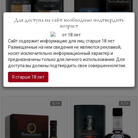
Для доступа на сайт необходимо подтвердить
возраст
Виски
Bunnahabhain, Manzanilla
Виски
Bunnahabhain, 18 Years
Сайт содержит информацию для лиц старше 18 лет.
Cask Finish, in tube, 0.7 л.
Old, in tube, 0.7 л.
Размещенные на нем сведения не являются рекламой,
Буннахавэн, Мансанилья Каск Финиш, в
Буннахавэн, 18-летний, в тубе
носят исключительно информационный характер и
тубе
предназначены только для личного использования. Для
Шотландия | Айла
Шотландия | Айла
доступа вы должны подтвердить свое совершеннолетие.
Код товара: СЛ-42280
Код товара: СЛ-42281
Я старше 18 лет
Уточните наличие и цену
Уточните наличие и цену
0,7 л
0,7 л