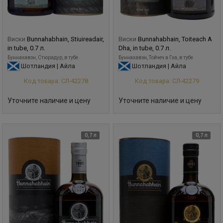
Виски
Bunnahabhain, Stiuireadair,
Виски
Bunnahabhain, Toiteach A
in tube, 0.7 л.
Dha, in tube, 0.7 л.
Буннахавэн, Стюрадур, в тубе
Буннахавэн, Тойчеч а Гха, в тубе
Шотландия | Айла
Шотландия | Айла
Код товара: СЛ-42278
Код товара: СЛ-42279
Уточните наличие и цену
Уточните наличие и цену
0,7 л
0,7 л