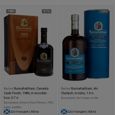
1980
0,7 л
1,0 л
Виски
Bunnahabhain, Canasta
Виски
Bunnahabhain, An
Cask Finish, 1980, in wooden
Cladach, in tube, 1.0 л.
box, 0.7 л.
Буннахавэн, Ан Кладах, в тубе
Буннахавэн, Канаста Каск Финиш, 1980,
в дер. коробке
Шотландия | Айла
Шотландия | Айла