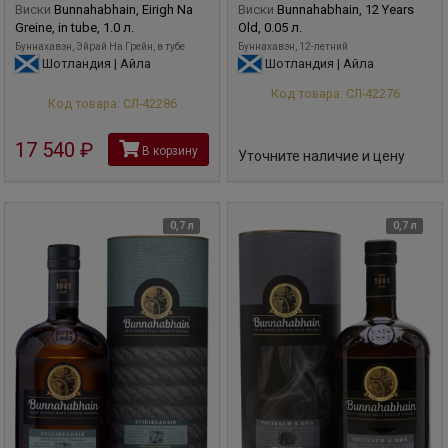
Виски
Bunnahabhain, Eirigh Na
Виски
Bunnahabhain, 12 Years
Greine, in tube, 1.0 л.
Old, 0.05 л.
Буннахавэн, Эйрай На Грейн, в тубе
Буннахавэн, 12-летний
Шотландия | Айла
Шотландия | Айла
Код товара: СЛ-42276
Код товара: СЛ-42286
17 540
руб
В корзину
Уточните наличие и цену
0,7 л
0,7 л