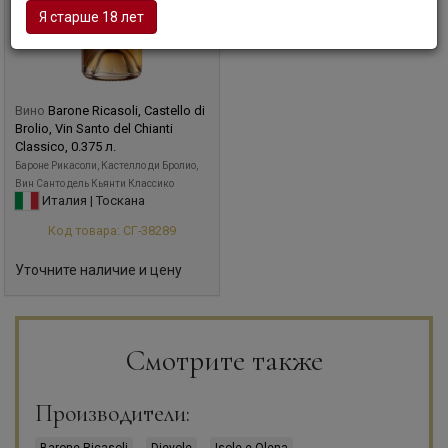
Я старше 18 лет
Вино
Barone Ricasoli, Castello di
Brolio, Vin Santo del Chianti
Classico, 0.375 л.
Бароне Рикасоли, Кастелло ди Бролио,
Вин Санто дель Кьянти Классико
Италия | Тоскана
Код товара: СГ-38289
Уточните наличие и цену
Смотрите также
Производители: