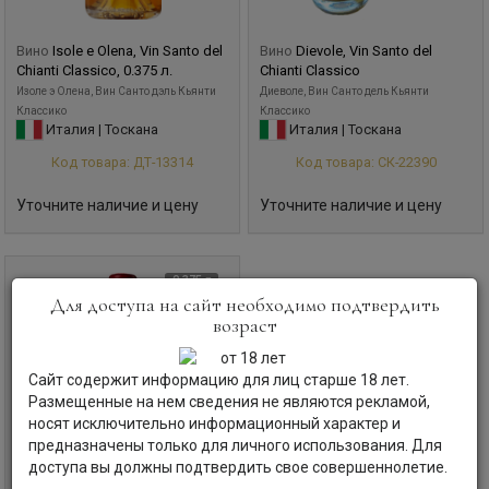
Вино
Isole e Olena, Vin Santo del
Вино
Dievole, Vin Santo del
Chianti Classico, 0.375 л.
Chianti Classico
Изоле э Олена, Вин Санто дэль Кьянти
Диеволе, Вин Санто дель Кьянти
Классико
Классико
Италия | Тоскана
Италия | Тоскана
Код товара: ДТ-13314
Код товара: СК-22390
Уточните наличие и цену
Уточните наличие и цену
0,375 л
Для доступа на сайт необходимо подтвердить
возраст
Сайт содержит информацию для лиц старше 18 лет.
Размещенные на нем сведения не являются рекламой,
носят исключительно информационный характер и
предназначены только для личного использования. Для
доступа вы должны подтвердить свое совершеннолетие.