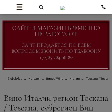
САЙТ И МАГАЗИН ВРЕМЕННО
НЕ РАБОТАЮТ
САЙТ ПРОДАЕТСЯ. ПО ВСЕМ
ВОПРОСОМ ЗВОНИТЬ ПО ТЕЛЕФОНУ
+7 985 784 98 80
GlobalAlco
Каталог
Вино / Wine
Италия
Тоскана / Toscan
Вино Италии регион Тоскана
/ Toscana, субрегион Вин