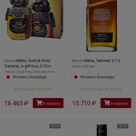
Виски
Nikka, Gold & Gold,
Виски
Nikka, Tailored, 0.7 л.
Samurai, in gift box, 0.75 л.
Никка, Тэйлорд
Никка, Голд & Голд, Самурай, в п/у
Япония | Хоккайдо
Япония | Хоккайдо
Код товара: АС-67871
Код товара: АС-67876
16 465
руб
15 710
руб
В корзину
В корзину
0,7 л
0,7 л