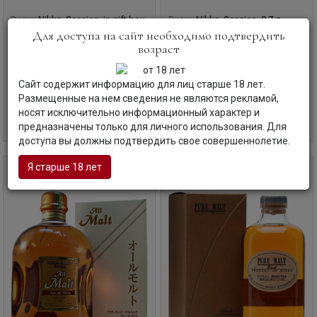
Виски
Nikka, Session, in gift box,
Виски
Nikka, Session, 0.7 л.
0.7 л.
Для доступа на сайт необходимо подтвердить
Никка, Сэшн
возраст
Никка, Сэшн, в п/у
Япония | Хоккайдо
Япония | Хоккайдо
Сайт содержит информацию для лиц старше 18 лет.
Код товара: АС-67883
Код товара: АС-67884
Размещенные на нем сведения не являются рекламой,
носят исключительно информационный характер и
13 315
руб
13 105
руб
В корзину
В корзину
предназначены только для личного использования. Для
доступа вы должны подтвердить свое совершеннолетие.
Я старше 18 лет
0,7 л
0,5 л