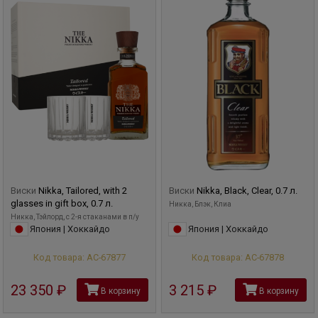
Виски
Nikka, Tailored, with 2
Виски
Nikka, Black, Clear, 0.7 л.
glasses in gift box, 0.7 л.
Никка, Блэк, Клиа
Никка, Тэйлорд, с 2-я стаканами в п/у
Япония | Хоккайдо
Япония | Хоккайдо
Код товара: АС-67877
Код товара: АС-67878
23 350
руб
3 215
руб
В корзину
В корзину