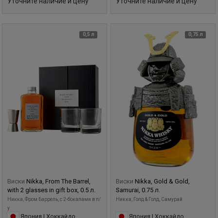
Уточните наличие и цену
Уточните наличие и цену
0,5 л
0,75 л
Виски
Nikka, From The Barrel,
Виски
Nikka, Gold & Gold,
with 2 glasses in gift box, 0.5 л.
Samurai, 0.75 л.
Никка, Фром Баррель, с 2-бокалами в п/
Никка, Голд & Голд, Самурай
у
Япония | Хоккайдо
Япония | Хоккайдо