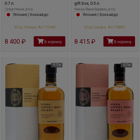
0.7 л.
gift box, 0.5 л.
Супер Никка, в п/у
Никка, Фром Баррель, в п/у
Япония | Хоккайдо
Япония | Хоккайдо
Код товара: АС-15546
Код товара: АС-19865
8 400
руб
8 415
руб
В корзину
В корзину
0,7 л
0,7 л