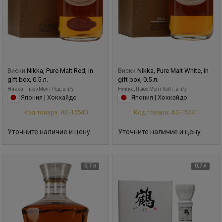
Виски
Nikka, Pure Malt Red, in
Виски
Nikka, Pure Malt White, in
gift box, 0.5 л.
gift box, 0.5 л.
Никка, Пьюэ Молт Ред, в п/у
Никка, Пьюэ Молт Уайт, в п/у
Япония | Хоккайдо
Япония | Хоккайдо
Код товара: АС-15540
Код товара: АС-15541
Уточните наличие и цену
Уточните наличие и цену
0,7 л
0,7 л