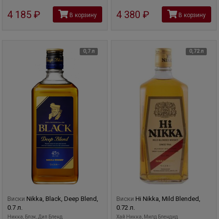
4 185
руб
4 380
руб
В корзину
В корзину
0,7 л
0,72 л
Виски
Nikka, Black, Deep Blend,
Виски
Hi Nikka, Mild Blended,
0.7 л.
0.72 л.
Никка, Блэк, Дип Бленд
Хай Никка, Милд Блендид