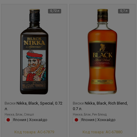
0,72 л
0,7 л
Виски
Nikka, Black, Special, 0.72
Виски
Nikka, Black, Rich Blend,
л.
0.7 л.
Никка, Блэк, Спешл
Никка, Блэк, Рич Бленд
Япония | Хоккайдо
Япония | Хоккайдо
Код товара: АС-67879
Код товара: АС-67880