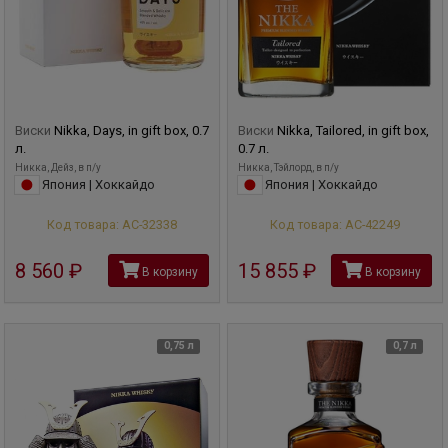
Виски
Nikka, Days, in gift box, 0.7
Виски
Nikka, Tailored, in gift box,
л.
0.7 л.
Никка, Дейз, в п/у
Никка, Тэйлорд, в п/у
Япония | Хоккайдо
Япония | Хоккайдо
Код товара: АС-32338
Код товара: АС-42249
8 560
руб
15 855
руб
В корзину
В корзину
0,75 л
0,7 л