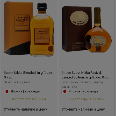
Виски
Nikka Blended, in gift box,
Виски
Super Nikka Revival,
0.7 л.
Limited Edition, in gift box, 0.7 л.
Никка Блендед, в п/у
Супер Никка Ревайвел, Лимитед
Эдишн, в п/у
Япония | Хоккайдо
Япония | Хоккайдо
Код товара: АС-19864
Код товара: АС-19866
Уточните наличие и цену
Уточните наличие и цену