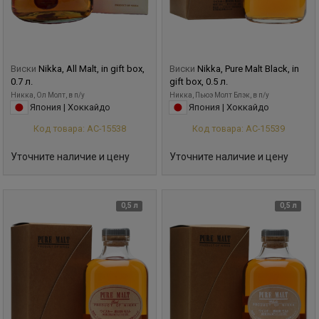
Виски
Nikka, All Malt, in gift box,
Виски
Nikka, Pure Malt Black, in
0.7 л.
gift box, 0.5 л.
Никка, Ол Молт, в п/у
Никка, Пьюэ Молт Блэк, в п/у
Япония | Хоккайдо
Япония | Хоккайдо
Код товара: АС-15538
Код товара: АС-15539
Уточните наличие и цену
Уточните наличие и цену
0,5 л
0,5 л