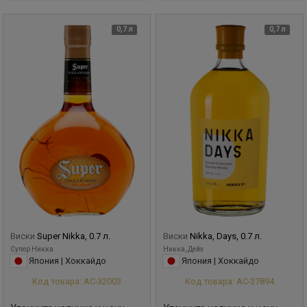
0,7 л
0,7 л
Виски
Super Nikka, 0.7 л.
Виски
Nikka, Days, 0.7 л.
Супер Никка
Никка, Дейз
Япония | Хоккайдо
Япония | Хоккайдо
Код товара: АС-32003
Код товара: АС-37894