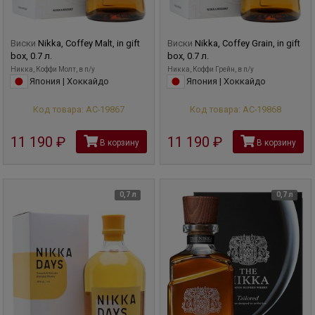
Виски
Nikka, Coffey Malt, in gift
Виски
Nikka, Coffey Grain, in gift
box, 0.7 л.
box, 0.7 л.
Никка, Коффи Молт, в п/у
Никка, Коффи Грейн, в п/у
Япония | Хоккайдо
Япония | Хоккайдо
Код товара: АС-19867
Код товара: АС-19868
11 190
руб
11 190
руб
В корзину
В корзину
0,7 л
0,7 л