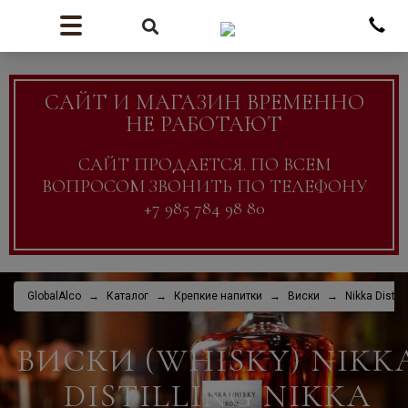
САЙТ И МАГАЗИН ВРЕМЕННО
НЕ РАБОТАЮТ
САЙТ ПРОДАЕТСЯ. ПО ВСЕМ
ВОПРОСОМ ЗВОНИТЬ ПО ТЕЛЕФОНУ
+7 985 784 98 80
GlobalAlco
Каталог
Крепкие напитки
Виски
Nikka Distill
ВИСКИ (WHISKY) NIKK
DISTILLING NIKKA