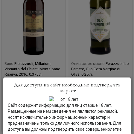
Вино
Pierazzuoli, Millarium,
Оливковое масло
Perazzuoli Le
Vinsanto del Chianti Montalbano
Farnete, Olio Extra Vergine di
Riserva, 2016, 0.375 л.
Oliva, 0.25 л.
Пьераццуоли, Миллариум, Винсанто
Пьераццуоли Фарнете, Олио Экстра
Для доступа на сайт необходимо подтвердить
дель Кьянти Монтальбано Ризерва,
Вирджин ди Олива
возраст
2016
Италия | Тоскана
Италия | Тоскана
Код товара: ФТ-25918
Сайт содержит информацию для лиц старше 18 лет.
Код товара: ВГ-74123
Размещенные на нем сведения не являются рекламой,
носят исключительно информационный характер и
5 600
руб
В корзину
предназначены только для личного использования. Для
Уточните наличие и цену
доступа вы должны подтвердить свое совершеннолетие.