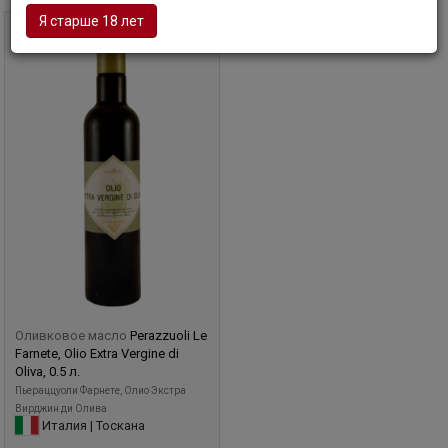
Я старше 18 лет
0,5 л
Оливковое масло
Perazzuoli Le
Farnete, Olio Extra Vergine di
Oliva, 0.5 л.
Пьераццуоли Фарнете, Олио Экстра
Вирджин ди Олива
Италия | Тоскана