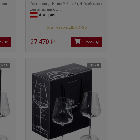
бокалов
Софиенвальд, Феникс Уайт вайн, Набор бокалов
для белых вин, 6 шт.
Австрия
Код товара: ДВ-30735
27 470
руб
зину
В корзину
0,57 л
0,57 л