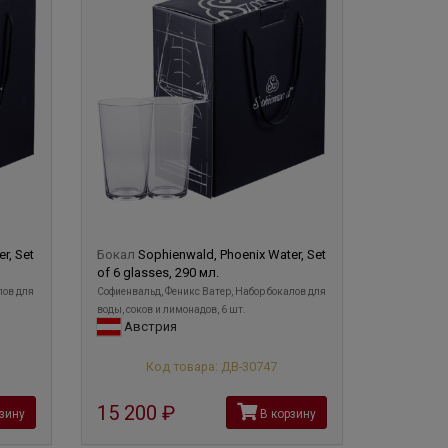
r, Set
Бокал
Sophienwald, Phoenix Water, Set
of 6 glasses, 290 мл.
лов для
Софиенвальд, Феникс Ватер, Набор бокалов для
воды, соков и лимонадов, 6 шт.
Австрия
Код товара: ДВ-30747
15 200
руб
зину
В корзину