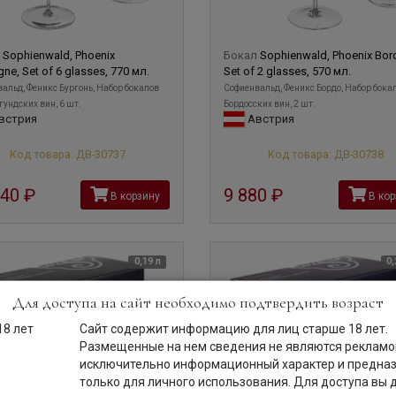
л
Sophienwald, Phoenix
Бокал
Sophienwald, Phoenix Bor
ne, Set of 6 glasses, 770 мл.
Set of 2 glasses, 570 мл.
альд, Феникс Бургонь, Набор бокалов
Софиенвальд, Феникс Бордо, Набор бока
гундских вин, 6 шт.
Бордосских вин, 2 шт.
встрия
Австрия
Код товара: ДВ-30737
Код товара: ДВ-30738
640
руб
9 880
руб
В корзину
В кор
0,19 л
0,
Для доступа на сайт необходимо подтвердить возраст
Сайт содержит информацию для лиц старше 18 лет.
Размещенные на нем сведения не являются рекламой
исключительно информационный характер и предна
только для личного использования. Для доступа вы