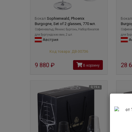
Бокал
Sophienwald, Phoenix
Бока
Burgogne, Set of 2 glasses, 770 мл.
Burgog
Софиенвальд, Феникс Бургонь, Набор бокалов
Софиенв
для Бургундских вин, 2 шт.
для Бур
Австрия
А
Код товара: ДВ-30736
9 880
руб
28 
В корзину
0,19 л