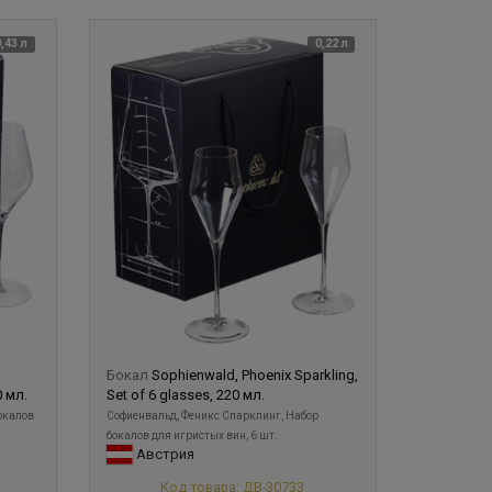
0,43 л
0,22 л
Бокал
Sophienwald, Phoenix Sparkling,
0 мл.
Set of 6 glasses, 220 мл.
окалов
Софиенвальд, Феникс Спарклинг, Набор
бокалов для игристых вин, 6 шт.
Австрия
Код товара: ДВ-30733