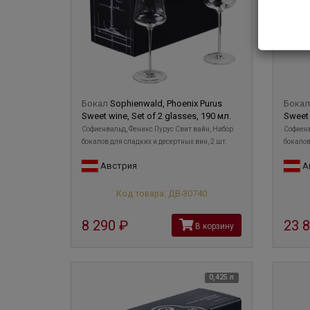
Бокал
Sophienwald, Phoenix Purus
Бока
Sweet wine, Set of 2 glasses, 190 мл.
Sweet 
Софиенвальд, Феникс Пурус Свит вайн, Набор
Софиенв
бокалов для сладких и десертных вин, 2 шт.
бокалов
Австрия
А
Код товара: ДВ-30740
8 290
руб
23 
В корзину
0,425 л