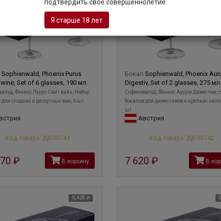
подтвердить свое совершеннолетие.
Я старше 18 лет
л
Sophienwald, Phoenix Purus
Бокал
Sophienwald, Phoenix Au
wine, Set of 6 glasses, 190 мл.
Digestiv, Set of 2 glasses, 275 мл
альд, Феникс Пурус Свит вайн, Набор
Софиенвальд, Феникс Аурум Дижестив, 
 для сладких и десертных вин, 6 шт.
бокалов для дижестивов и крепких напи
шт.
встрия
Австрия
Код товара: ДВ-30741
Код товара: ДВ-30742
870
руб
7 620
руб
В корзину
В кор
0,425 л