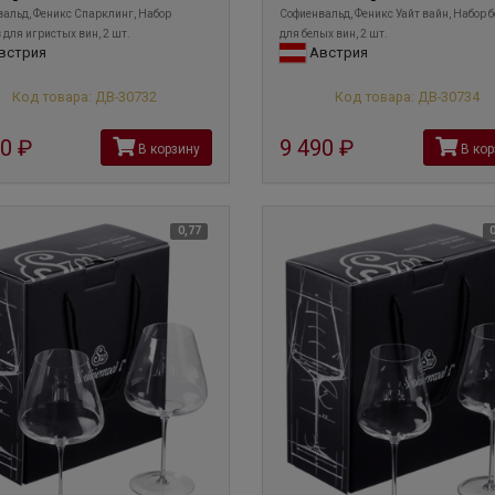
альд, Феникс Спарклинг, Набор
Софиенвальд, Феникс Уайт вайн, Набор 
 для игристых вин, 2 шт.
для белых вин, 2 шт.
встрия
Австрия
Код товара: ДВ-30732
Код товара: ДВ-30734
40
руб
9 490
руб
В корзину
В кор
0,77