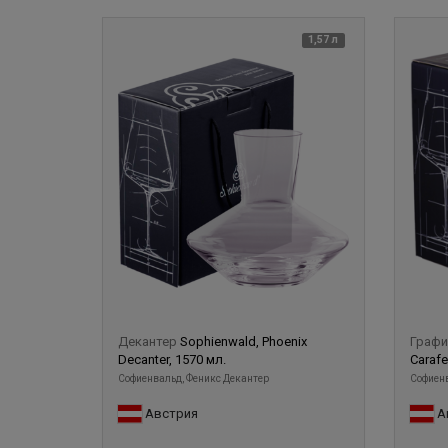
1,57 л
Декантер
Sophienwald, Phoenix
Граф
Decanter, 1570 мл.
Carafe
Софиенвальд, Феникс Декантер
Софиенв
Австрия
А