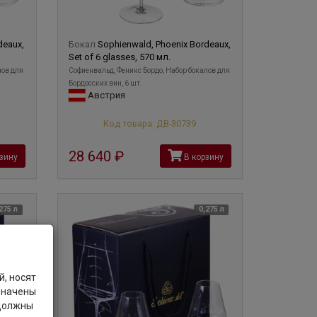
deaux,
Бокал
Sophienwald, Phoenix Bordeaux,
Set of 6 glasses, 570 мл.
лов для
Софиенвальд, Феникс Бордо, Набор бокалов для
Бордосских вин, 6 шт.
Австрия
Код товара: ДВ-30739
28 640
руб
зину
В корзину
275 л
0,275 л
, носят
значены
 должны