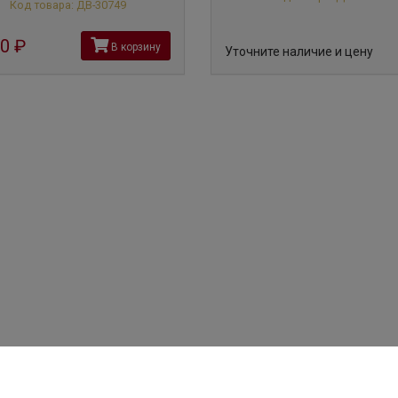
Код товара: ДВ-30749
60
руб
В корзину
Уточните наличие и цену
(495) 204-91-19
Вино