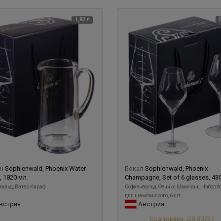
1,82 л
ин
Sophienwald, Phoenix Water
Бокал
Sophienwald, Phoenix
, 1820 мл.
Champagne, Set of 6 glasses, 43
альд, Ватер Караф
Софиенвальд, Феникс Шампань, Набор б
для шампанского, 6 шт.
встрия
Австрия
Код товара: ДВ-30727