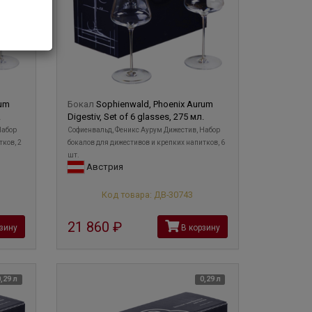
rum
Бокал
Sophienwald, Phoenix Aurum
.
Digestiv, Set of 6 glasses, 275 мл.
Набор
Софиенвальд, Феникс Аурум Дижестив, Набор
тков, 2
бокалов для дижестивов и крепких напитков, 6
шт.
Австрия
Код товара: ДВ-30743
21 860
руб
зину
В корзину
0,29 л
0,29 л