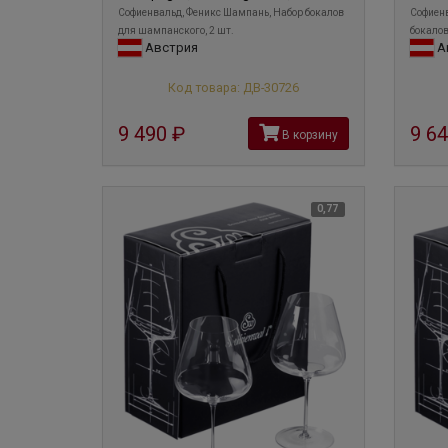
Софиенвальд, Феникс Шампань, Набор бокалов
Софиенв
для шампанского, 2 шт.
бокалов
Австрия
А
Код товара: ДВ-30726
9 490
руб
9 6
В корзину
0,77