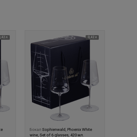
0,42 л
0,42 л
te
Бокал
Sophienwald, Phoenix White
wine, Set of 6 glasses, 420 мл.