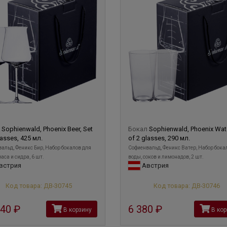
л
Sophienwald, Phoenix Beer, Set
Бокал
Sophienwald, Phoenix Wate
lasses, 425 мл.
of 2 glasses, 290 мл.
альд, Феникс Бир, Набор бокалов для
Софиенвальд, Феникс Ватер, Набор бока
аса и сидра, 6 шт.
воды, соков и лимонадов, 2 шт.
встрия
Австрия
Код товара: ДВ-30745
Код товара: ДВ-30746
440
руб
6 380
руб
В корзину
В кор