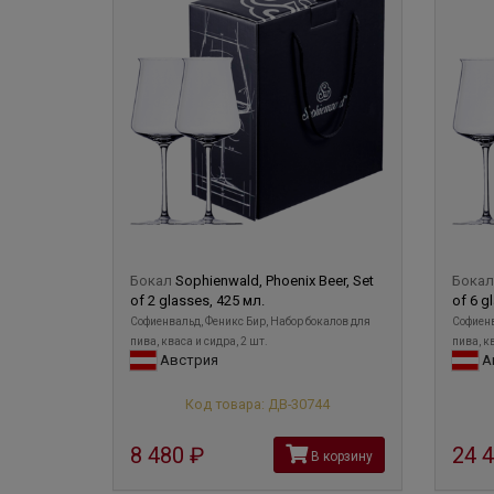
Бокал
Sophienwald, Phoenix Beer, Set
Бока
of 2 glasses, 425 мл.
of 6 g
Софиенвальд, Феникс Бир, Набор бокалов для
Софиенв
пива, кваса и сидра, 2 шт.
пива, кв
Австрия
А
Код товара: ДВ-30744
8 480
руб
24 
В корзину