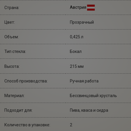
Австрия
Страна:
Цвет:
Прозрачный
Объем:
0,425 л
Тип стекла:
Бокал
Высота:
215 мм
Cпособ производства:
Ручная работа
Материал:
Бессвинцовый хрусталь
Подходит для:
Пива, кваса и сидра
Количество в упаковке:
2