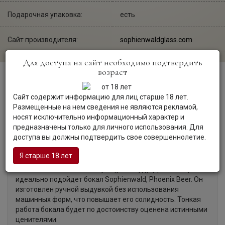
Подарочная упаковка:
есть
Сайт производителя:
sophienwaldglass.com
Для доступа на сайт необходимо подтвердить
возраст
Описание
Сайт содержит информацию для лиц старше 18 лет.
Размещенные на нем сведения не являются рекламой,
носят исключительно информационный характер и
предназначены только для личного использования. Для
Пиво является одним из важных напитков большинства
доступа вы должны подтвердить свое совершеннолетие.
застолий. Оно поднимает настроение, улучшает аппетит,
способствует хорошему времяпровождению. Чтобы
Я старше 18 лет
красиво и правильно подать пиво к столу, стоит
использовать соответствующую посуду. Для этой цели
идеально подойдет бокал Sophienwald, Phoenix Beer. Он
изготовлен ручной выдувкой без использования
машинных форм, что повышает его солидность. Тонкая
работа бокала будет по достоинству оценена истинными
ценителями.