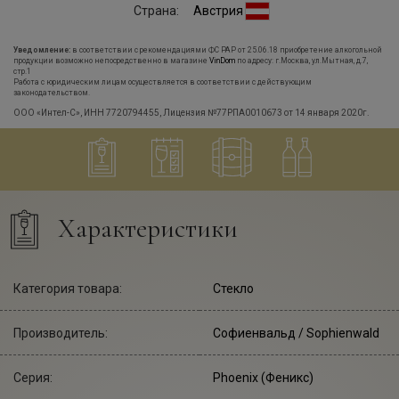
Страна:
Австрия
Уведомление:
в соответствии с рекомендациями ФС РАР от 25.06.18 приобретение алкогольной
продукции возможно непосредственно в магазине
VinDom
по адресу: г.Москва, ул.Мытная, д.7,
стр.1
Работа с юридическим лицам осуществляется в соответствии с действующим
законодательством.
ООО «Интел-С», ИНН 7720794455, Лицензия №77РПА0010673 от 14 января 2020г.
Характеристики
Категория товара:
Стекло
Производитель:
Софиенвальд
/ Sophienwald
Серия:
Phoenix (Феникс)