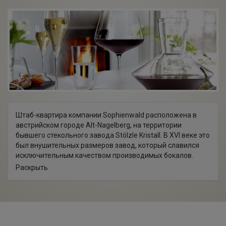
Штаб-квартира компании Sophienwald расположена в
австрийском городе Alt-Nagelberg, на территории
бывшего стекольного завода Stölzle Kristall. В XVI веке это
был внушительных размеров завод, который славился
исключительным качеством производимых бокалов.
Sophienwald имеет доступ ко всем наработкам
Раскрыть
стекольной империи Stölzle, имеет право использовать
все исторические здания, пресс-формы, конструкции,
существующие чертежи и архивы бывшей стекольной
фабрики, что оказало колоссальное влияние на дизайн
стекольных изделий.