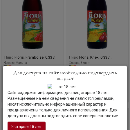
Пиво
Floris, Framboise, 0.33 л.
Пиво
Floris, Kriek, 0.33 л.
Флорис, Малина
Флорис, Вишня
Бельгия | Фландрия
Бельгия | Фландрия
Для доступа на сайт необходимо подтвердить
возраст
Код товара: КБ-18096
Код товара: КБ-18097
300
руб
290
руб
Сайт содержит информацию для лиц старше 18 лет.
В корзину
В корзину
Размещенные на нем сведения не являются рекламой,
носят исключительно информационный характер и
предназначены только для личного использования. Для
0,33 л
0,33 л
доступа вы должны подтвердить свое совершеннолетие.
Я старше 18 лет