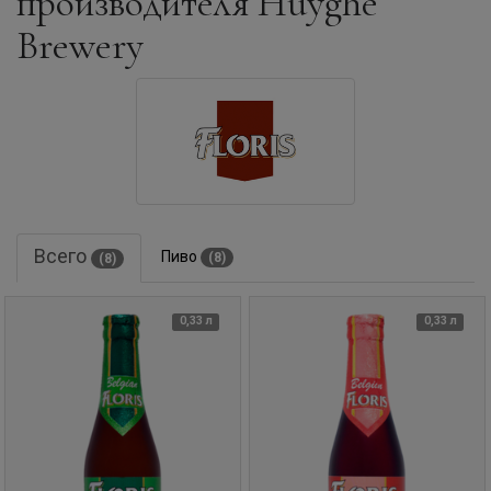
производителя Huyghe
Brewery
Всего
Пиво
(8)
(8)
0,33 л
0,33 л