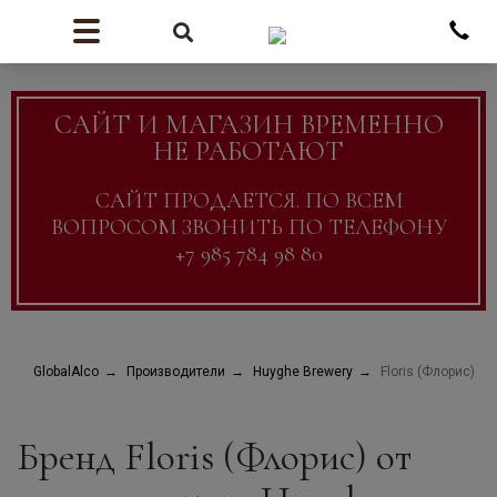
САЙТ И МАГАЗИН ВРЕМЕННО
НЕ РАБОТАЮТ
САЙТ ПРОДАЕТСЯ. ПО ВСЕМ
ВОПРОСОМ ЗВОНИТЬ ПО ТЕЛЕФОНУ
+7 985 784 98 80
GlobalAlco
Производители
Huyghe Brewery
Floris (Флорис)
Бренд Floris (Флорис) от