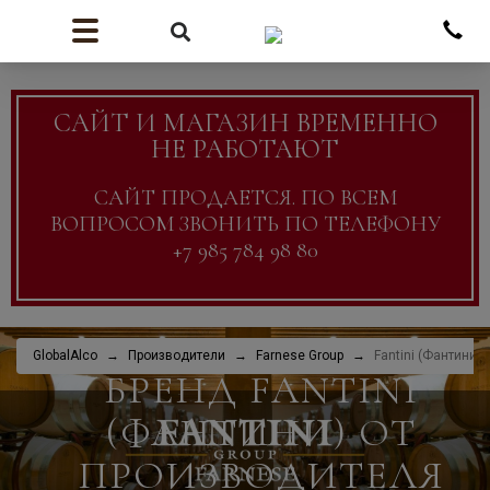
САЙТ И МАГАЗИН ВРЕМЕННО
НЕ РАБОТАЮТ
САЙТ ПРОДАЕТСЯ. ПО ВСЕМ
ВОПРОСОМ ЗВОНИТЬ ПО ТЕЛЕФОНУ
+7 985 784 98 80
GlobalAlco
Производители
Farnese Group
Fantini (Фантини)
БРЕНД FANTINI
(ФАНТИНИ) ОТ
ПРОИЗВОДИТЕЛЯ