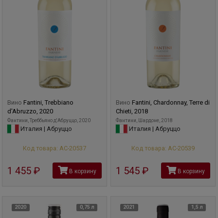
Вино
Fantini, Trebbiano
Вино
Fantini, Chardonnay, Terre di
d'Abruzzo, 2020
Chieti, 2018
Фантини, Треббьяно д'Абруццо, 2020
Фантини, Шардоне, 2018
Италия | Абруццо
Италия | Абруццо
Код товара: АС-20537
Код товара: АС-20539
1 455
руб
1 545
руб
В корзину
В корзину
2020
0,75 л
2021
1,5 л