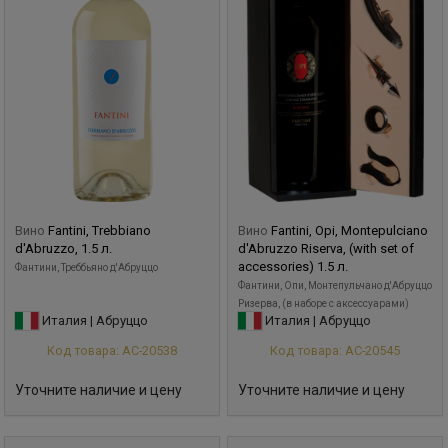
Вино
Fantini, Trebbiano
Вино
Fantini, Opi, Montepulciano
d'Abruzzo, 1.5 л.
d'Abruzzo Riserva, (with set of
accessories) 1.5 л.
Фантини, Треббьяно д'Абруццо
Фантини, Опи, Монтепульчано д'Абруццо
Ризерва, (в наборе с аксессуарами)
Италия | Абруццо
Италия | Абруццо
Код товара: АС-20538
Код товара: АС-20545
Уточните наличие и цену
Уточните наличие и цену