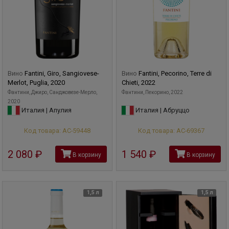
Вино
Fantini, Giro, Sangiovese-
Вино
Fantini, Pecorino, Terre di
Merlot, Puglia, 2020
Chieti, 2022
Фантини, Джиро, Санджовезе-Мерло,
Фантини, Пекорино, 2022
2020
Италия | Апулия
Италия | Абруццо
Код товара: АС-59448
Код товара: АС-69367
2 080
руб
1 540
руб
В корзину
В корзину
1,5 л
1,5 л