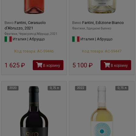
Вино
Fantini, Cerasuolo
Вино
Fantini, Edizione Bianco
d'Abruzzo, 2021
Фантини, Эдицьоне Бьянко
Фантини, Черасуоло д'Абруццо, 2021
Италия | Абруццо
Италия | Абруццо
Код товара: АС-59446
Код товара: АС-59447
1 625
руб
5 100
руб
В корзину
В корзину
2020
0,75 л
2022
0,75 л