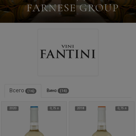
FARNESE GROUP
Всего
Вино
(16)
(16)
2020
0,75 л
2018
0,75 л