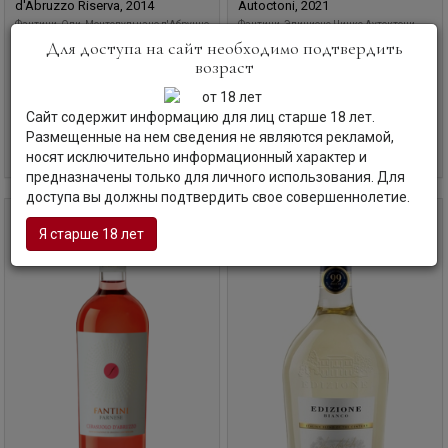
d'Abruzzo Riserva, 2014
Autoctoni, 2021
Фантини, Опи, Монтепульчано д'Абруццо
Фантини, Эдиционе Чинке Аутоктони,
Для доступа на сайт необходимо подтвердить
Ризерва, 2014
2021
Италия | Абруццо
Италия | Абруццо
возраст
Код товара: АС-20544
Код товара: АС-20546
Сайт содержит информацию для лиц старше 18 лет.
Размещенные на нем сведения не являются рекламой,
6 050
руб
7 200
руб
В корзину
В корзину
носят исключительно информационный характер и
предназначены только для личного использования. Для
доступа вы должны подтвердить свое совершеннолетие.
2021
0,75 л
0,75 л
Я старше 18 лет