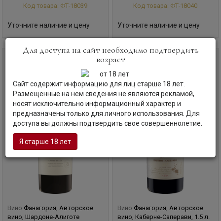
Код товара: ФТ-18039
Код товара: ФТ-18040
Уточните наличие и цену
Уточните наличие и цену
Для доступа на сайт необходимо подтвердить
возраст
0,75 л
1,5 л
Сайт содержит информацию для лиц старше 18 лет.
Размещенные на нем сведения не являются рекламой,
носят исключительно информационный характер и
предназначены только для личного использования. Для
доступа вы должны подтвердить свое совершеннолетие.
Я старше 18 лет
Вино
Фанагория, Авторское
Вино
Фанагория, Авторское
вино, Шардоне-Алиготе
вино, Каберне-Саперави, 1.5 л.