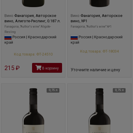
Вино
Фанагория, Авторское
Вино
Фанагория, Авторское
вино, Алиготе-Рислинг, 0.187 л.
вино, №1
Fanagoria, "Author's wine" Aligote-
Fanagoria, "Author's wine" №1
Riesling
Россия | Краснодарский
Россия | Краснодарский
край
край
Код товара: ФТ-18034
Код товара: ФТ-24510
215
руб
В корзину
Уточните наличие и цену
0,75 л
0,75 л