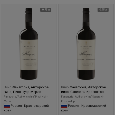
0,75 л
0,75 л
Вино
Фанагория, Авторское
Вино
Фанагория, Авторское
вино, Пино Нуар-Мерло
вино, Саперави-Краснотоп
Fanagoria, "Author's wine" Pinot Noir-
Fanagoria, "Author's wine" Saperavi-
Merlot
Krasnostop
Россия | Краснодарский
Россия | Краснодарский
край
край