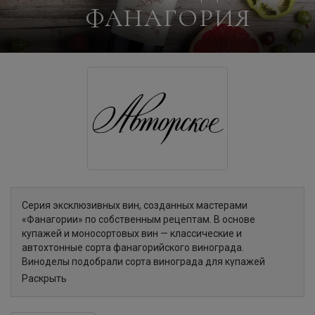
ФАНАГОРИЯ
Серия эксклюзивных вин, созданных мастерами
«Фанагории» по собственным рецептам. В основе
купажей и моносортовых вин — классические и
автохтонные сорта фанагорийского винограда.
Виноделы подобрали сорта винограда для купажей
таким образом, чтобы с одной стороны подчеркнуть их
Раскрыть
индивидуальные особенности, а с другой – гармонично
расширить палитру вкусов и ароматов.