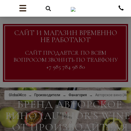
САЙТ И МАГАЗИН ВРЕМЕННО
НЕ РАБОТАЮТ
САЙТ ПРОДАЕТСЯ. ПО ВСЕМ
ВОПРОСОМ ЗВОНИТЬ ПО ТЕЛЕФОНУ
+7 985 784 98 80
GlobalAlco
Производители
Фанагория
Авторское вино (Auth
БРЕНД АВТОРСКОЕ
ВИНО (AUTHOR'S WINE
ОТ ПРОИЗВОДИТЕЛЯ