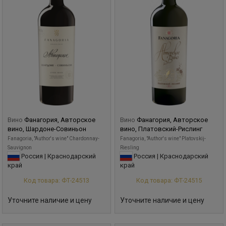
Вино
Фанагория, Авторское
Вино
Фанагория, Авторское
вино, Шардоне-Совиньон
вино, Платовский-Рислинг
Fanagoria, "Author's wine" Chardonnay-
Fanagoria, "Author's wine" Platovskij-
Sauvignon
Riesling
Россия | Краснодарский
Россия | Краснодарский
край
край
Код товара: ФТ-24513
Код товара: ФТ-24515
Уточните наличие и цену
Уточните наличие и цену