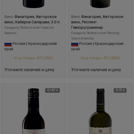
Вино
Фанагория, Авторское
Вино
Фанагория, Авторское
вино, Каберне-Саперави, 3.0 л.
вино, Рислинг-
Гевюрцтраминер
Fanagoria, "Author's wine" Cabernet-
Saperavi
Fanagoria, "Author's wine" Riesling-
Gewurztraminer
Россия | Краснодарский
Россия | Краснодарский
край
край
Код товара: ФТ-24504
Код товара: ФТ-24505
Уточните наличие и цену
Уточните наличие и цену
0,187 л
0,75 л