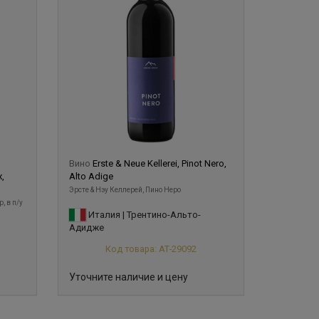
Вино
Erste & Neue Kellerei, Pinot Nero,
x,
Alto Adige
Эрсте & Нэу Келлерей, Пино Неро
, в п/у
Италия | Трентино-Альто-
Адидже
Код товара: АТ-29092
Уточните наличие и цену