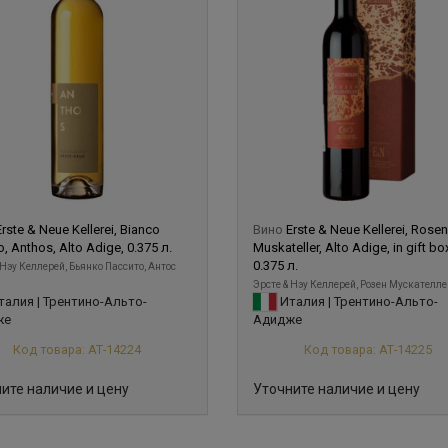
Erste & Neue Kellerei, Bianco
Вино
Erste & Neue Kellerei, Rosen
o, Anthos, Alto Adige, 0.375 л.
Muskateller, Alto Adige, in gift bo
0.375 л.
 Нэу Келлерей, Бьянко Пассито, Антос
Эрсте & Нэу Келлерей, Розен Мускателлер
алия | Трентино-Альто-
Италия | Трентино-Альто-
же
Адидже
Код товара: АТ-14224
Код товара: АТ-14225
ите наличие и цену
Уточните наличие и цену