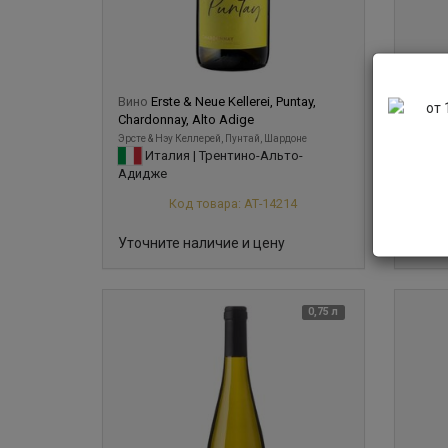
Вино
Erste & Neue Kellerei, Puntay,
Вино
E
Chardonnay, Alto Adige
Sauvig
Эрсте & Нэу Келлерей, Пунтай, Шардоне
Эрсте &
Италия | Трентино-Альто-
Ит
Адидже
Адид
Код товара: АТ-14214
Уточните наличие и цену
Уточн
0,75 л