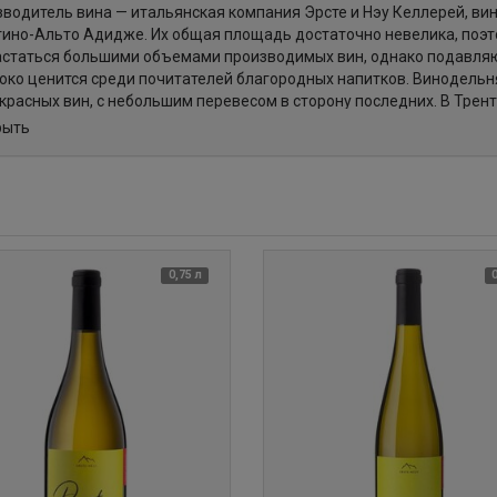
водитель вина — итальянская компания Эрсте и Нэу Келлерей, в
ино-Альто Адидже. Их общая площадь достаточно невелика, поэто
статься большими объемами производимых вин, однако подавляю
око ценится среди почитателей благородных напитков. Винодельн
 красных вин, с небольшим перевесом в сторону последних. В Тр
рада, как Пино Бьянко, Мерло, Каберне Совиньон, Пино Неро, Кабе
рыть
е.
ия винодельни достаточно интересна — это один из немногих коо
нника. В начале XX века несколько винодельческих семей убедил
нии винодельни. Действительно, спустя 10 месяцев, благодаря с
обран первый урожай, а кооператив постепенно начал завоевыват
0,75 л