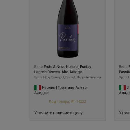
Вино
Erste & Neue Kellerei, Puntay,
Вино
Lagrein Riserva, Alto Adidge
Passit
Эрсте & Нэу Келлерей, Пунтай, Лагрейн Ризерва
Эрсте &
Италия | Трентино-Альто-
Ит
Адидже
Адид
Код товара: АТ-14222
Уточните наличие и цену
Уточн