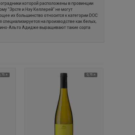
иноградники которой расположены в провинции
му "Эрсте и Нэу Келлерей" не могут
щее их большинство относится к категории DOC
я специализируется на производстве как белых,
ентино-Альто Адидже выращивают такие сорта
рне Фран, Пино Гри, Шардоне, Совиньон Блан и
перативов, созданных по инициативе
и Монсеньора Георга Псайра посодействовать в
тараниям священника и работников хозяйства,
ь репутацию.
0,75 л
0,75 л