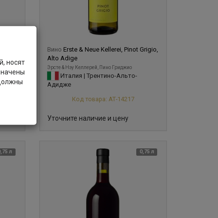
onnay,
Вино
Erste & Neue Kellerei, Pinot Grigio,
Alto Adige
, носят
Эрсте & Нэу Келлерей, Пино Гриджио
значены
Италия | Трентино-Альто-
 должны
Адидже
Код товара: АТ-14217
Уточните наличие и цену
0,75 л
0,75 л