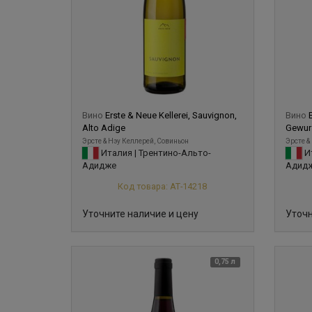
Вино
Erste & Neue Kellerei, Sauvignon,
Вино
Alto Adige
Gewurz
Эрсте & Нэу Келлерей, Совиньон
Эрсте &
Италия | Трентино-Альто-
Ит
Адидже
Адид
Код товара: АТ-14218
Уточните наличие и цену
Уточн
0,75 л