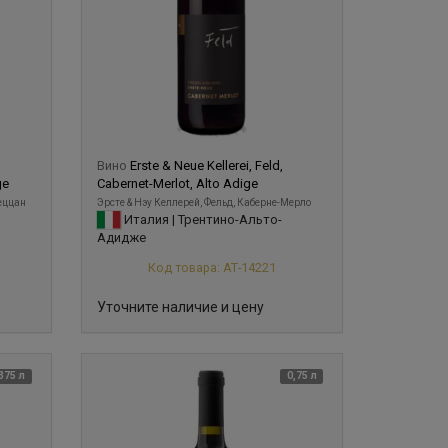
Вино
Erste & Neue Kellerei, Feld,
ge
Cabernet-Merlot, Alto Adige
Меццан
Эрсте & Нэу Келлерей, Фельд, Каберне-Мерло
Италия | Трентино-Альто-
Адидже
Код товара: АТ-14221
Уточните наличие и цену
375 л
0,75 л