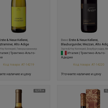
Erste & Neue Kellerei,
Вино
Erste & Neue Kellerei,
traminer, Alto Adige
Blauburgunder, Mezzan, Alto Adi
 Нэу Келлерей, Гевюрцтраминер
Эрсте & Нэу Келлерей, Блаубургундер, 
алия | Трентино-Альто-
Италия | Трентино-Альто-
же
Адидже
Код товара: АТ-14219
Код товара: АТ-14220
ите наличие и цену
Уточните наличие и цену
0,375 л
0,