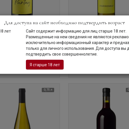
Для доступа на сайт необходимо подтвердить возраст
rste & Neue Kellerei, Puntay,
Вино
Erste & Neue Kellerei, Chard
Сайт содержит информацию для лиц старше 18 лет.
non, Alto Adige
Alto Adige
Размещенные на нем сведения не являются рекламой
 Нэу Келлерей, Пунтай, Совиньон
Эрсте & Нэу Келлерей, Шардоне
исключительно информационный характер и предна
алия | Трентино-Альто-
Италия | Трентино-Альто-
только для личного использования. Для доступа вы
же
Адидже
подтвердить свое совершеннолетие.
Код товара: АТ-14215
Код товара: АТ-14216
Я старше 18 лет
ите наличие и цену
Уточните наличие и цену
0,75 л