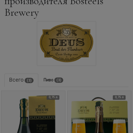
производителя Bosteels
Brewery
Всего
Пиво
(3)
(3)
0,75 л
0,75 л