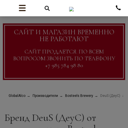
САЙТ И МАГАЗИН ВРЕМЕННО
НЕ РАБОТАЮТ
САЙТ ПРОДАЕТСЯ. ПО ВСЕМ
ВОПРОСОМ ЗВОНИТЬ ПО ТЕЛЕФОНУ
+7 985 784 98 80
GlobalAlco
Производители
Bosteels Brewery
DeuS (ДеуС)
Бренд DeuS (ДеуС) от