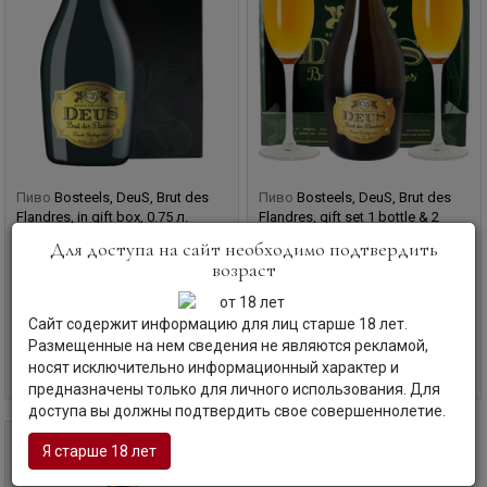
Пиво
Bosteels, DeuS, Brut des
Пиво
Bosteels, DeuS, Brut des
Flandres, in gift box, 0.75 л.
Flandres, gift set 1 bottle & 2
glasses, 0.75 л.
ДеуС, Брют де Фландр, в п/у
Для доступа на сайт необходимо подтвердить
ДеуС, Брют де Фландр, Набор из 1-й
возраст
бутылки и 2-х бокалов, в п/у
Бельгия | Фландрия
Бельгия | Фландрия
Сайт содержит информацию для лиц старше 18 лет.
Код товара: КБ-18125
Код товара: КБ-18126
Размещенные на нем сведения не являются рекламой,
носят исключительно информационный характер и
Уточните наличие и цену
Уточните наличие и цену
предназначены только для личного использования. Для
доступа вы должны подтвердить свое совершеннолетие.
0,75 л
Я старше 18 лет