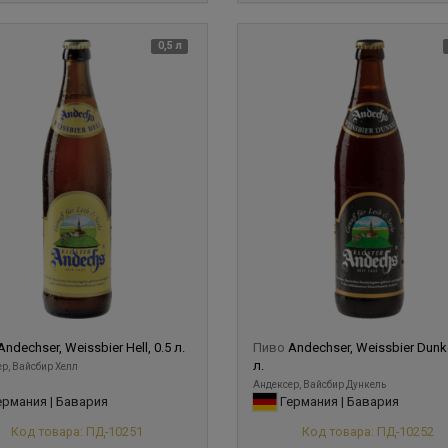
0,5 л
Andechser, Weissbier Hell, 0.5 л.
Пиво
Andechser, Weissbier Dunke
л.
р, Вайсбир Хелл
Андексер, Вайсбир Дункель
рмания | Бавария
Германия | Бавария
Код товара: ПД-10251
Код товара: ПД-10252