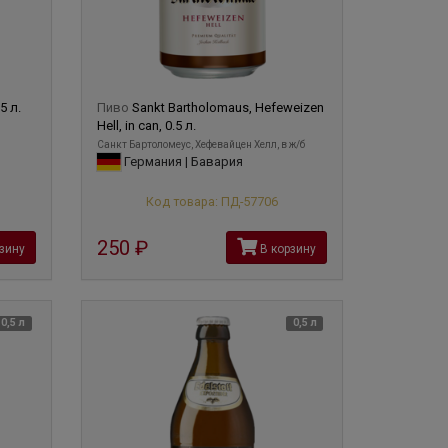
5 л.
Пиво
Sankt Bartholomaus, Hefeweizen
Hell, in can, 0.5 л.
Санкт Бартоломеус, Хефевайцен Хелл, в ж/б
Германия | Бавария
Код товара: ПД-57706
250
руб
зину
В корзину
0,5 л
0,5 л