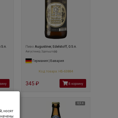
.5 л.
Пиво
Augustiner, Edelstoff, 0.5 л.
Августинер, Эдельштофф
Германия | Бавария
Код товара: НБ-63884
345
руб
зину
В корзину
0,5 л
0,5 л
, носят
значены