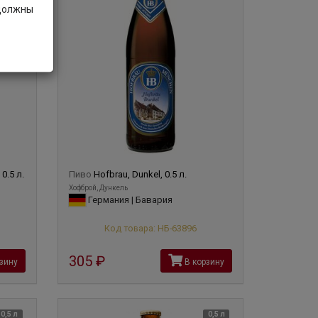
 должны
0.5 л.
Пиво
Hofbrau, Dunkel, 0.5 л.
Хофброй, Дункель
Германия | Бавария
Код товара: НБ-63896
305
руб
зину
В корзину
0,5 л
0,5 л