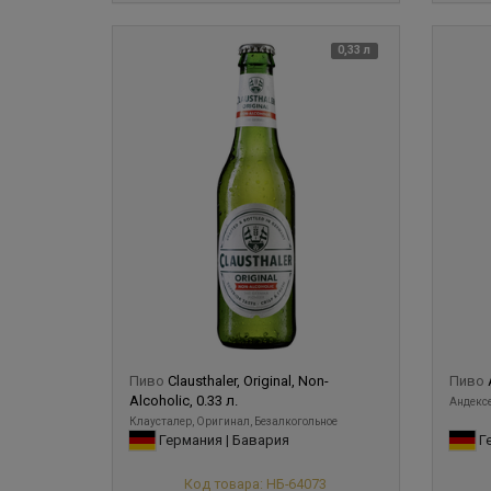
0,33 л
Пиво
Clausthaler, Original, Non-
Пиво
Alcoholic, 0.33 л.
Андексе
Клаусталер, Оригинал, Безалкогольное
Германия | Бавария
Ге
Код товара: НБ-64073