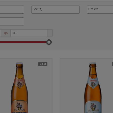
до
0,5 л