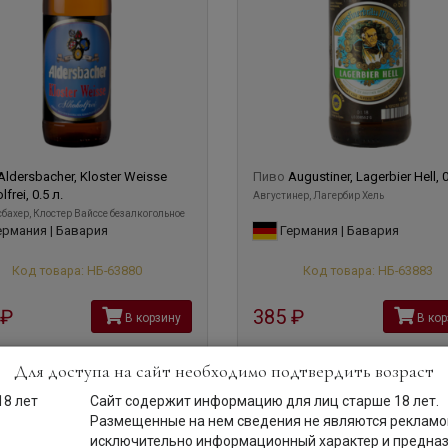
Aldersbacher, Kloster Weisse
Пиво
Augustiner, Lagerbier Hell, 0
frei, 0.5 л.
Августинер, Лагербир Хель
бахер, Клостер Вайссе безалкогольное
рмания | Бавария
Германия | Бавария
Код товара: НБ-63880
Код товара: НБ-63883
руб
385
руб
В корзину
В кор
Для доступа на сайт необходимо подтвердить возраст
0,5 л
Сайт содержит информацию для лиц старше 18 лет.
Размещенные на нем сведения не являются рекламой
исключительно информационный характер и предна