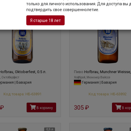
только для личного использования. Для доступа вы
подтвердить свое совершеннолетие.
Я старше 18 лет
Hofbrau, Oktoberfest, 0.5 л.
Пиво
Hofbrau, Munchner Weisse, 
, Октоберфест
Хофброй, Мюнхнер Вайссе
рмания | Бавария
Германия | Бавария
Код товара: НБ-63891
Код товара: НБ-63892
руб
305
руб
В корзину
В кор
0,5 л