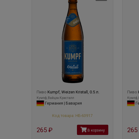
Пиво
Kumpf, Weizen Kristall, 0.5 л.
Пиво
Кумпф, Вайцэн Кристалл
Кумпф, 
Германия | Бавария
Ге
Код товара: НБ-63917
265
руб
265
В корзину