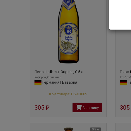
Пиво
Hofbrau, Original, 0.5 л.
Пиво
Хофброй, Оригинал
Хофброй
Германия | Бавария
Ге
Код товара: НБ-63889
305
руб
305
В корзину
0,5 л