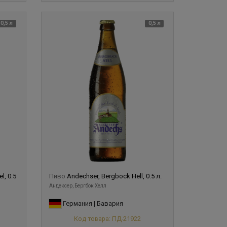
0,5 л
0,5 л
l, 0.5
Пиво
Andechser, Bergbock Hell, 0.5 л.
Андексер, Бергбок Хелл
Германия | Бавария
Код товара: ПД-21922