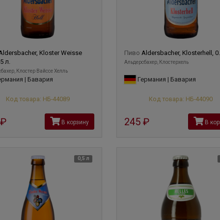
Aldersbacher, Kloster Weisse
Пиво
Aldersbacher, Klosterhell, 0.
.5 л.
Альдерсбахер, Клостерхель
бахер, Клостер Вайссе Хелль
рмания | Бавария
Германия | Бавария
Код товара: НБ-44089
Код товара: НБ-44090
руб
245
руб
В корзину
В кор
0,5 л