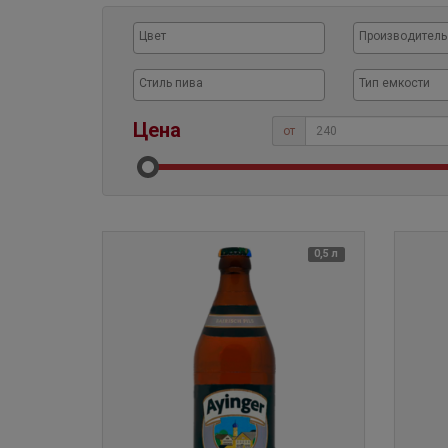
Цена
от
0,5 л