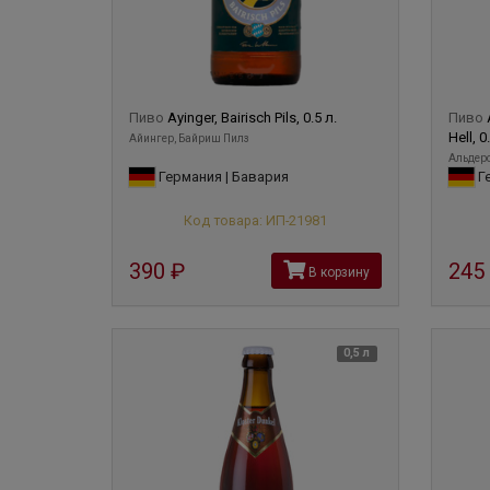
Пиво
Ayinger, Bairisch Pils, 0.5 л.
Пиво
Hell, 0
Айингер, Байриш Пилз
Альдерс
Германия | Бавария
Ге
Код товара: ИП-21981
390
руб
245
В корзину
0,5 л