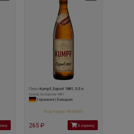
Пиво
Kumpf, Export 1881, 0.5 л.
Кумпф, Экспортное 1881
Германия | Бавария
Код товара: НБ-63920
265
руб
зину
В корзину