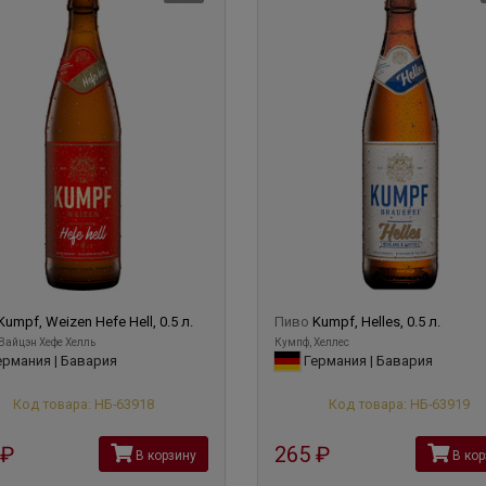
Kumpf, Weizen Hefe Hell, 0.5 л.
Пиво
Kumpf, Helles, 0.5 л.
Вайцэн Хефе Хелль
Кумпф, Хеллес
рмания | Бавария
Германия | Бавария
Код товара: НБ-63918
Код товара: НБ-63919
руб
265
руб
В корзину
В кор