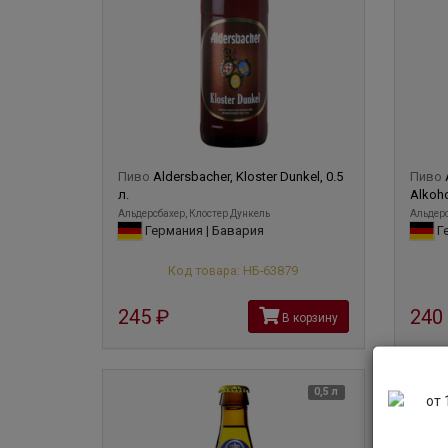
Пиво
Aldersbacher, Kloster Dunkel, 0.5
Пиво
л.
Alkohol
Альдерсбахер, Клостер Дункель
Альдерс
Германия | Бавария
Ге
Код товара: НБ-63879
245
руб
240
В корзину
0,5 л